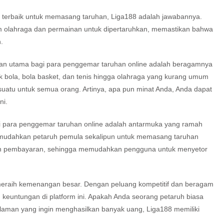
n terbaik untuk memasang taruhan, Liga188 adalah jawabannya.
am olahraga dan permainan untuk dipertaruhkan, memastikan bahwa
.
han utama bagi para penggemar taruhan online adalah beragamnya
pak bola, bola basket, dan tenis hingga olahraga yang kurang umum
sesuatu untuk semua orang. Artinya, apa pun minat Anda, Anda dapat
ni.
gi para penggemar taruhan online adalah antarmuka yang ramah
memudahkan petaruh pemula sekalipun untuk memasang taruhan
ihan pembayaran, sehingga memudahkan pengguna untuk menyetor
 meraih kemenangan besar. Dengan peluang kompetitif dan beragam
 keuntungan di platform ini. Apakah Anda seorang petaruh biasa
laman yang ingin menghasilkan banyak uang, Liga188 memiliki