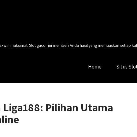
maxwin maksimal. Slot gacor ini memberi Anda hasil yang memuaskan setiap kal
Home
Situs Slo
Liga188: Pilihan Utama
line