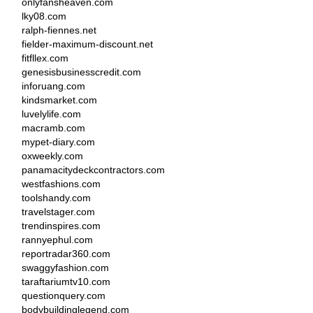
onlyfansheaven.com
lky08.com
ralph-fiennes.net
fielder-maximum-discount.net
fitfllex.com
genesisbusinesscredit.com
inforuang.com
kindsmarket.com
luvelylife.com
macramb.com
mypet-diary.com
oxweekly.com
panamacitydeckcontractors.com
westfashions.com
toolshandy.com
travelstager.com
trendinspires.com
rannyephul.com
reportradar360.com
swaggyfashion.com
taraftariumtv10.com
questionquery.com
bodybuildinglegend.com