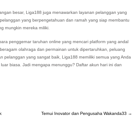
nangan besar, Liga188 juga menawarkan layanan pelanggan yang
anan pelanggan yang berpengetahuan dan ramah yang siap membantu
g mungkin mereka miliki.
 para penggemar taruhan online yang mencari platform yang andal
eragam olahraga dan permainan untuk dipertaruhkan, peluang
an pelanggan yang sangat baik, Liga188 memiliki semua yang Anda
uar biasa. Jadi mengapa menunggu? Daftar akun hari ini dan
k
Temui Inovator dan Pengusaha Wakanda33
→