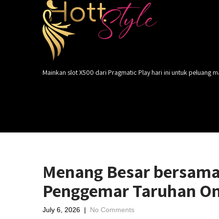
Mainkan slot X500 dari Pragmatic Play hari ini untuk peluang 
Menang Besar bersama 
Penggemar Taruhan On
July 6, 2026
|
No Comments