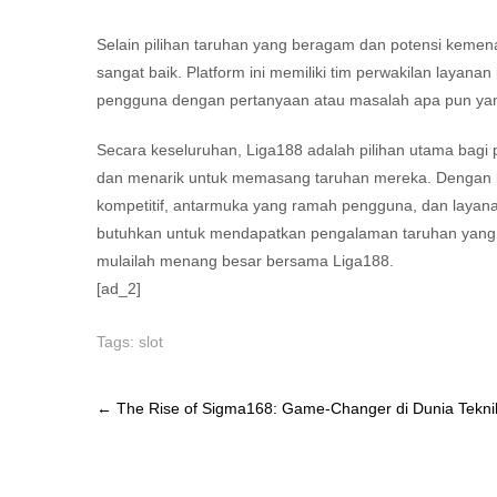
Selain pilihan taruhan yang beragam dan potensi keme
sangat baik. Platform ini memiliki tim perwakilan lay
pengguna dengan pertanyaan atau masalah apa pun yan
Secara keseluruhan, Liga188 adalah pilihan utama bagi
dan menarik untuk memasang taruhan mereka. Dengan b
kompetitif, antarmuka yang ramah pengguna, dan layan
butuhkan untuk mendapatkan pengalaman taruhan yang l
mulailah menang besar bersama Liga188.
[ad_2]
Tags:
slot
Post
←
The Rise of Sigma168: Game-Changer di Dunia Tekni
navigation