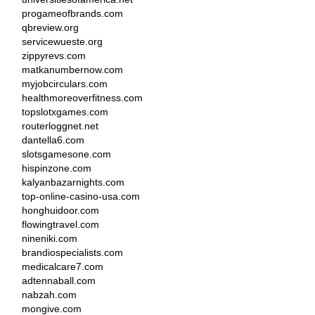
progameofbrands.com
qbreview.org
servicewueste.org
zippyrevs.com
matkanumbernow.com
myjobcirculars.com
healthmoreoverfitness.com
topslotxgames.com
routerloggnet.net
dantella6.com
slotsgamesone.com
hispinzone.com
kalyanbazarnights.com
top-online-casino-usa.com
honghuidoor.com
flowingtravel.com
nineniki.com
brandiospecialists.com
medicalcare7.com
adtennaball.com
nabzah.com
mongive.com