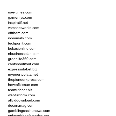
uae-times.com
gamerifys.com
inspiratif.net
vsmsnetworks.com
offthem.com
ibommatv.com
techporfit.com
bekasionline.com
nbusinessplan.com
greenlife360.com
cantshoutitout.com
expressufabet.biz
mypuertoplata.net
thepioneerxpress.com
howtofixissue.com
teamufabet.biz
webfullform.com
allviddownload.com
decorsmag.com
gamblingcasinonews.com
universitiesofamerica.net