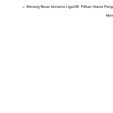
Post
←
Menang Besar bersama Liga188: Pilihan Utama Peng
navigation
Mem