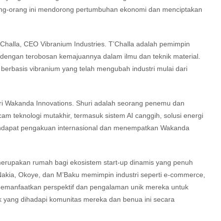
rang-orang ini mendorong pertumbuhan ekonomi dan menciptakan
halla, CEO Vibranium Industries. T’Challa adalah pemimpin
ika dengan terobosan kemajuannya dalam ilmu dan teknik material.
rbasis vibranium yang telah mengubah industri mulai dari
iri Wakanda Innovations. Shuri adalah seorang penemu dan
m teknologi mutakhir, termasuk sistem AI canggih, solusi energi
mendapat pengakuan internasional dan menempatkan Wakanda
erupakan rumah bagi ekosistem start-up dinamis yang penuh
Nakia, Okoye, dan M’Baku memimpin industri seperti e-commerce,
ni memanfaatkan perspektif dan pengalaman unik mereka untuk
 yang dihadapi komunitas mereka dan benua ini secara