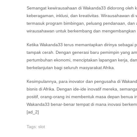
Semangat kewirausahaan di Wakanda33 didorong oleh ko
keberagaman, inklusi, dan kreativitas. Wirausahawan di 
termasuk program bimbingan, peluang pendanaan, dan 
wirausahawan untuk berkembang dan mengembangkan bi
Ketika Wakanda33 terus memantapkan dirinya sebagai pu
tampak cerah. Dengan generasi baru pemimpin yang am
pertumbuhan ekonomi, menciptakan lapangan kerja, da
berkelanjutan bagi seluruh masyarakat Afrika.
Kesimpulannya, para inovator dan pengusaha di Wakanda3
bisnis di Afrika. Dengan ide-ide inovatif mereka, sema
positif, orang-orang ini membentuk masa depan benua in
Wakanda33 benar-benar tempat di mana inovasi berkem
[ad_2]
Tags:
slot