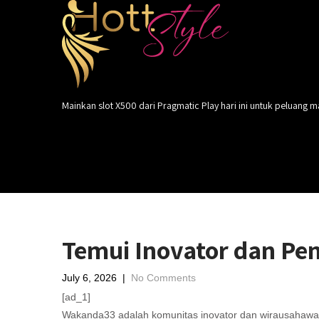
Mainkan slot X500 dari Pragmatic Play hari ini untuk peluang 
Temui Inovator dan P
July 6, 2026
|
No Comments
[ad_1]
Wakanda33 adalah komunitas inovator dan wirausahawan 