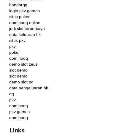
bandarqq
login pkv games
situs poker
dominoqq online
judi slot terpercaya
data keluaran hk
situs pkv
pkv
poker
dominoqq
demo slot zeus
slot demo
slot demo
demo slot pg
data pengeluaran hk
qq
pkv
dominoqq
pkv games
dominoqq
Links