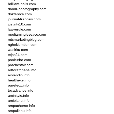
brilliant-nails.com
dandr-photography.com
dokteroce.com
journal-francais.com
justintv10.com
lawyerule.com
mediamingleseaco.com
mtsmarketingblog.com
nghekiemtien.com
wasirku.com
tejas24.com
poolturbo.com
prachestait.com
artforafghans.info
airvendio.info
healthexe.info
puretecx.info
tecadvance.info
aminityio.info
amiolahu.info
ampacheme.info
ampullahu.info