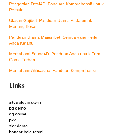
Pengertian Dewi4D: Panduan Komprehensif untuk
Pemula
Ulasan Gajibet: Panduan Utama Anda untuk
Menang Besar
Panduan Utama Majestibet: Semua yang Perlu
Anda Ketahui
Memahami Saung4D: Panduan Anda untuk Tren
Game Terbaru
Memahami Ahlicasino: Panduan Komprehensif
Links
situs slot maxwin
pg demo
qq online
pkv
slot demo
bandar bola resmi