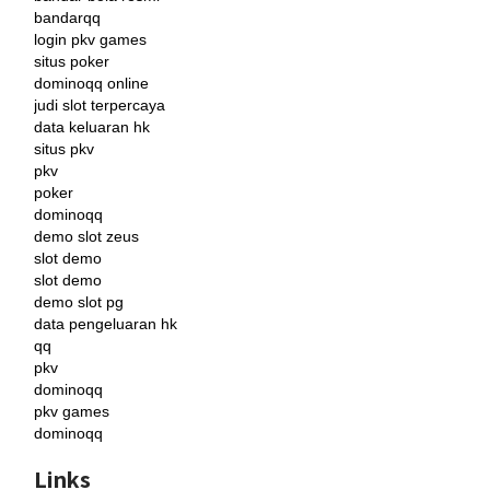
bandarqq
login pkv games
situs poker
dominoqq online
judi slot terpercaya
data keluaran hk
situs pkv
pkv
poker
dominoqq
demo slot zeus
slot demo
slot demo
demo slot pg
data pengeluaran hk
qq
pkv
dominoqq
pkv games
dominoqq
Links