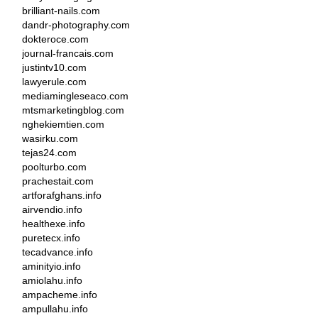
brilliant-nails.com
dandr-photography.com
dokteroce.com
journal-francais.com
justintv10.com
lawyerule.com
mediamingleseaco.com
mtsmarketingblog.com
nghekiemtien.com
wasirku.com
tejas24.com
poolturbo.com
prachestait.com
artforafghans.info
airvendio.info
healthexe.info
puretecx.info
tecadvance.info
aminityio.info
amiolahu.info
ampacheme.info
ampullahu.info