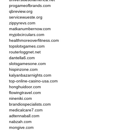
progameofbrands.com
qbreview.org
servicewueste.org
zippyrevs.com
matkanumbernow.com
myjobcirculars.com
healthmoreoverfitness.com
topslotxgames.com
routerloggnet.net
dantella6.com
slotsgamesone.com
hispinzone.com
kalyanbazarnights.com
top-online-casino-usa.com
honghuidoor.com
flowingtravel.com
nineniki.com
brandiospecialists.com
medicalcare7.com
adtennaball.com
nabzah.com
mongive.com