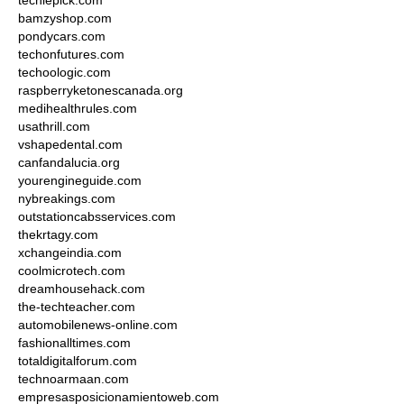
techiepick.com
bamzyshop.com
pondycars.com
techonfutures.com
techoologic.com
raspberryketonescanada.org
medihealthrules.com
usathrill.com
vshapedental.com
canfandalucia.org
yourengineguide.com
nybreakings.com
outstationcabsservices.com
thekrtagy.com
xchangeindia.com
coolmicrotech.com
dreamhousehack.com
the-techteacher.com
automobilenews-online.com
fashionalltimes.com
totaldigitalforum.com
technoarmaan.com
empresasposicionamientoweb.com