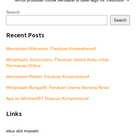
Temui produser musik berbakat di balik lagu hit ‘Okbos86’
→
Search
Search
Recent Posts
Memahami Ahlicasino: Panduan Komprehensif
Menjelajahi Juruscasino: Panduan Utama Anda untuk
Permainan Online
Memahami Plisbet: Panduan Komprehensif
Menjelajahi Bunga99: Panduan Utama Menang Besar
Apa itu Winlose99? Tinjauan Komprehensif
Links
situs slot maxwin