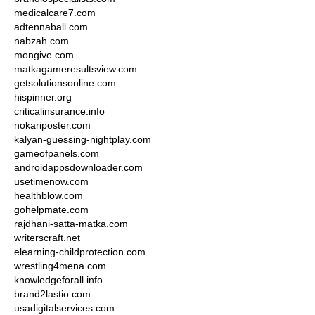
medicalcare7.com
adtennaball.com
nabzah.com
mongive.com
matkagameresultsview.com
getsolutionsonline.com
hispinner.org
criticalinsurance.info
nokariposter.com
kalyan-guessing-nightplay.com
gameofpanels.com
androidappsdownloader.com
usetimenow.com
healthblow.com
gohelpmate.com
rajdhani-satta-matka.com
writerscraft.net
elearning-childprotection.com
wrestling4mena.com
knowledgeforall.info
brand2lastio.com
usadigitalservices.com