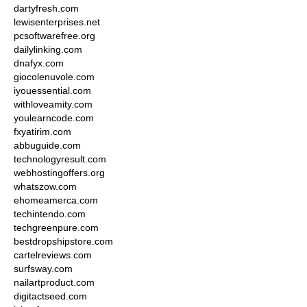
dartyfresh.com
lewisenterprises.net
pcsoftwarefree.org
dailylinking.com
dnafyx.com
giocolenuvole.com
iyouessential.com
withloveamity.com
youlearncode.com
fxyatirim.com
abbuguide.com
technologyresult.com
webhostingoffers.org
whatszow.com
ehomeamerca.com
techintendo.com
techgreenpure.com
bestdropshipstore.com
cartelreviews.com
surfsway.com
nailartproduct.com
digitactseed.com