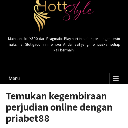
Mainkan slot X500 dari Pragmatic Play hari ini untuk peluang maxwin
maksimal. Slot gacor ini memberi Anda hasil yang memuaskan setiap
kali bermain.
Menu
Temukan kegembiraan
perjudian online dengan
priabet88