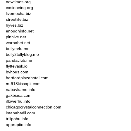
nowtimes.org
casinoeing.org
livemocha.biz
streetlife.biz
hyves.biz
enoughinfo.net
pinhive.net
warnabet.net
bollym4u.me
bolly2tollyblog.me
pandaclub.me
flyttevask.io
byhous.com
hartfordplazahotel.com
m-918kissapk.com
nabavkame.info
gakbiasa.com
iflowerhu.info
chicagocrystalconnection.com
imanabadii.com
trilipohu.info
appruptio.info