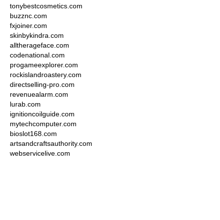
tonybestcosmetics.com
buzznc.com
fxjoiner.com
skinbykindra.com
alltherageface.com
codenational.com
progameexplorer.com
rockislandroastery.com
directselling-pro.com
revenuealarm.com
lurab.com
ignitioncoilguide.com
mytechcomputer.com
bioslot168.com
artsandcraftsauthority.com
webservicelive.com