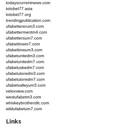
todayscurrentnews.com
totobet77.asia
totobet77.org
trendingpublication.com
ufabettererum3.com
ufabettermentm4.com
ufabettersum7.com
ufabettinwm7.com
ufabettinwum3.com
ufabetunitedm3.com
ufabetunitedm7.com
ufabetuskedm7.com
ufabetutoredm3.com
ufabetutoredm7.com
ufabetvalleyum3.com
veloxview.com
westufabetm3.com
whiskeybrothersllc.com
wildufabetum7.com
Links