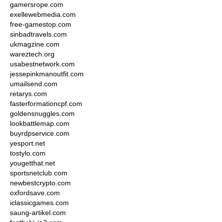
gamersrope.com
exellewebmedia.com
free-gamestop.com
sinbadtravels.com
ukmagzine.com
wareztech.org
usabestnetwork.com
jessepinkmanoutfit.com
umailsend.com
retarys.com
fasterformationcpf.com
goldensnuggles.com
lookbattlemap.com
buyrdpservice.com
yesport.net
tostylo.com
yougetthat.net
sportsnetclub.com
newbestcrypto.com
oxfordsave.com
iclassicgames.com
saung-artikel.com