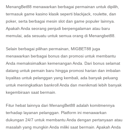
MenangBet88 menawarkan berbagai permainan untuk dipilih,
termasuk game kasino klasik seperti blackjack, roulette, dan
poker, serta berbagai mesin slot dan game populer lainnya.
Apakah Anda seorang penjudi berpengalaman atau baru
memulai, ada sesuatu untuk semua orang di Menangbet88.
Selain berbagai pilihan permainan, MIGBET88 juga
menawarkan berbagai bonus dan promosi untuk membantu
Anda memaksimalkan kemenangan Anda. Dari bonus selamat
datang untuk pemain baru hingga promosi harian dan imbalan
loyalitas untuk pelanggan yang kembali, ada banyak peluang
untuk meningkatkan bankroll Anda dan menikmati lebih banyak
kegembiraan saat bermain.
Fitur hebat lainnya dari MenangBet88 adalah komitmennya
terhadap layanan pelanggan. Platform ini menawarkan
dukungan 24/7 untuk membantu Anda dengan pertanyaan atau
masalah yang mungkin Anda miliki saat bermain. Apakah Anda