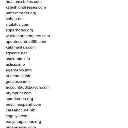
healthmistakes.com
ksfashiondresses.com
patterntrader.org
cnhpa.net
sitalotus.com
supernotes.org
worldsportsempires.com
updatecentral360.com
katamastah.com
zqscore.net
aseleraio.info
asticio.info
egardenio.info
arxteamio.info
getalexio.info
accountaudittaxcon.com
prymprint.com
sportkeeda.org
besttimespend.com
careandcure.biz
cogniyo.com
easymagazines.org
hirfanjilasmi.com