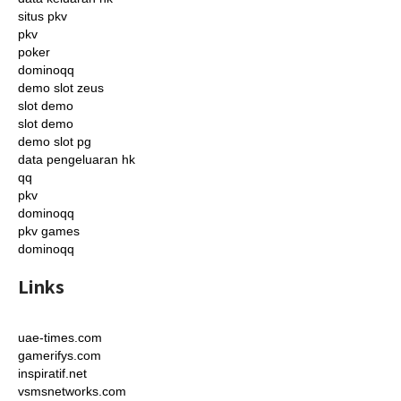
situs pkv
pkv
poker
dominoqq
demo slot zeus
slot demo
slot demo
demo slot pg
data pengeluaran hk
qq
pkv
dominoqq
pkv games
dominoqq
Links
uae-times.com
gamerifys.com
inspiratif.net
vsmsnetworks.com