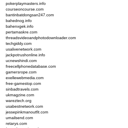
pokerplaymasters.info
courseoncourse.com
bantinbatdongsan247.com
bahednog.info
bahenxgek.info
pertamaskre.com
threadsvideoandphotodownloader.com
techgiddy.com
usalivenetwork.com
jackpotrushonline.info
ucnewshindi.com
freecellphonedatabase.com
gamersrope.com
exellewebmedia.com
free-gamestop.com
sinbadtravels.com
ukmagzine.com
wareztech.org
usabestnetwork.com
jessepinkmanoutfit.com
umailsend.com
retarys.com