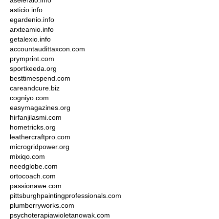
aseleraio.info
asticio.info
egardenio.info
arxteamio.info
getalexio.info
accountaudittaxcon.com
prymprint.com
sportkeeda.org
besttimespend.com
careandcure.biz
cogniyo.com
easymagazines.org
hirfanjilasmi.com
hometricks.org
leathercraftpro.com
microgridpower.org
mixiqo.com
needglobe.com
ortocoach.com
passionawe.com
pittsburghpaintingprofessionals.com
plumberryworks.com
psychoterapiawioletanowak.com