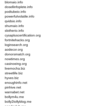
blomaio.info
dosellinfoplete.info
podtubeio.info
powerfulvolatile.info
qvidsio.info
shumaio.info
slotherio.info
cysapluscertification.org
fortnitehacks.org
loginsearch.org
aodecor.org
donorsmatch.org
nowtimes.org
casinoeing.org
livemocha.biz
streetlife.biz
hyves.biz
enoughinfo.net
pinhive.net
warnabet.net
bollym4u.me
bolly2tollyblog.me