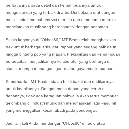
perhatiannya pada detail dan kemampuannya untuk
mengeluarkan yang terbaik di artis. Dia bekerja erat dengan
musisi untuk memahami visi mereka dan membantu mereka
menciptakan musik yang beresonansi dengan penonton.
Selain karyanya di “Okbos86,” MT Beats telah menghasilkan
trek untuk berbagai artis, dari rapper yang sedang naik daun
hingga bintang pop yang mapan. Fleksibilitas dan kemampuan
beradaptasi menjadikannya kolaborator yang berharga di
studio, mampu menangani genre atau gaya musik apa pun.
Keberhasilan MT Beats adalah bukti bakat dan dedikasinya
untuk keahliannya. Dengan masa depan yang cerah di
depannya, tidak ada keraguan bahwa ia akan terus membuat
gelombang di industri musik dan menghasilkan lagu -lagu hit
yang meninggalkan kesan abadi pada pendengar.
Jadi lain kali Anda mendengar “Okbos86” di radio atau