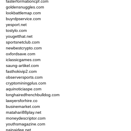
fasterformationcpf.com
goldensnuggles.com
lookbattlemap.com
buyrdpservice.com
yesport.net
tostylo.com
yougetthat.net
sportsnetclub.com
newbestcrypto.com
oxfordsave.com
iclassicgames.com
saung-artikel.com
fasthokivip2.com
observersports.com
cryptominingplus.com
aquinoticiaspe.com
longhairedfrenchbulldog.com
lawyersforhire.co
businemarket.com
matahari88play.net
moneydescriptor.com
youthsmagazine.com
painaidee.net