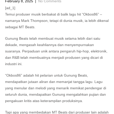
February 8, 2025
|
No Comments
[ad_1]
Temui produser musik berbakat di balik lagu hit “Okbos86” –
namanya Mark Thompson, tetapi di dunia musik, ia lebih dikenal
sebagai MT Beats.
Gunung Beats telah membuat musik selama lebih dari satu
dekade, mengasah keahliannya dan menyempurnakan
suaranya. Perpaduan unik antara pengaruh hip-hop, elektronik,
dan R&B telah membuatnya menjadi produsen yang dicari di
industri ini.
“Okbos86” adalah hit pelarian untuk Gunung Beats,
mendapatkan jutaan aliran dan memanjat tangga lagu. Lagu
yang menular dan melodi yang menarik memikat pendengar di
seluruh dunia, mendapatkan Gunung mengalahkan pujian dan
pengakuan kritis atas keterampilan produksinya.
Tapi apa yang membedakan MT Beats dari produser lain adalah