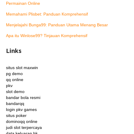
Permainan Online
Memahami Plisbet: Panduan Komprehensif
Menjelajahi Bunga99: Panduan Utama Menang Besar
Apa itu Winlose99? Tinjauan Komprehensif
Links
situs slot maxwin
pg demo
qq online
pkv
slot demo
bandar bola resmi
bandarqq
login pkv games
situs poker
dominoqq online
judi slot terpercaya
data keluaran hk