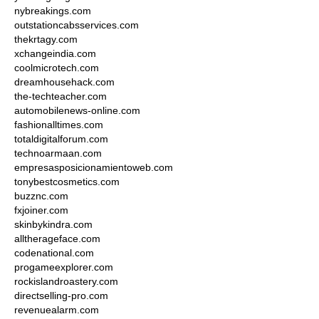
nybreakings.com
outstationcabsservices.com
thekrtagy.com
xchangeindia.com
coolmicrotech.com
dreamhousehack.com
the-techteacher.com
automobilenews-online.com
fashionalltimes.com
totaldigitalforum.com
technoarmaan.com
empresasposicionamientoweb.com
tonybestcosmetics.com
buzznc.com
fxjoiner.com
skinbykindra.com
alltherageface.com
codenational.com
progameexplorer.com
rockislandroastery.com
directselling-pro.com
revenuealarm.com