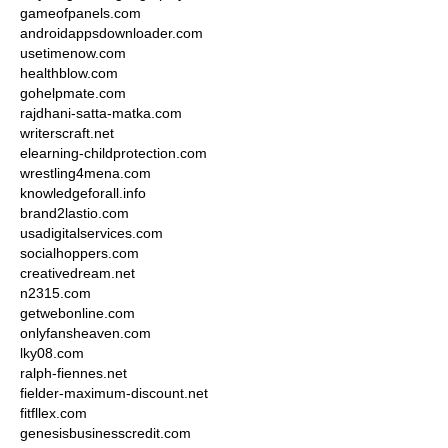
gameofpanels.com
androidappsdownloader.com
usetimenow.com
healthblow.com
gohelpmate.com
rajdhani-satta-matka.com
writerscraft.net
elearning-childprotection.com
wrestling4mena.com
knowledgeforall.info
brand2lastio.com
usadigitalservices.com
socialhoppers.com
creativedream.net
n2315.com
getwebonline.com
onlyfansheaven.com
lky08.com
ralph-fiennes.net
fielder-maximum-discount.net
fitfllex.com
genesisbusinesscredit.com