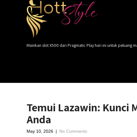
Mainkan slot X500 dari Pragmatic Play hari ini untuk peluang 
Temui Lazawin: Kunci 
Anda
May 10, 2026
|
No Comments