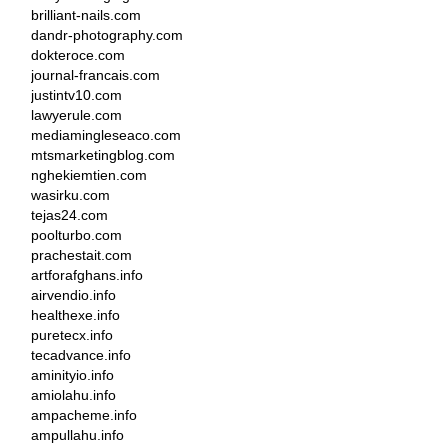
brilliant-nails.com
dandr-photography.com
dokteroce.com
journal-francais.com
justintv10.com
lawyerule.com
mediamingleseaco.com
mtsmarketingblog.com
nghekiemtien.com
wasirku.com
tejas24.com
poolturbo.com
prachestait.com
artforafghans.info
airvendio.info
healthexe.info
puretecx.info
tecadvance.info
aminityio.info
amiolahu.info
ampacheme.info
ampullahu.info