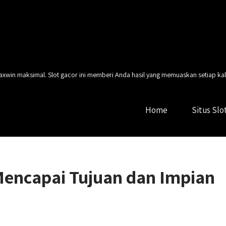
maxwin maksimal. Slot gacor ini memberi Anda hasil yang memuaskan setiap kal
Home
Situs Slo
Mencapai Tujuan dan Impian