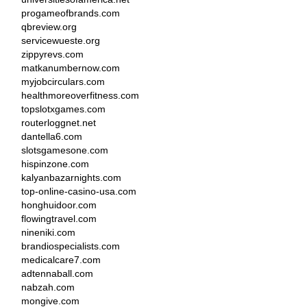
progameofbrands.com
qbreview.org
servicewueste.org
zippyrevs.com
matkanumbernow.com
myjobcirculars.com
healthmoreoverfitness.com
topslotxgames.com
routerloggnet.net
dantella6.com
slotsgamesone.com
hispinzone.com
kalyanbazarnights.com
top-online-casino-usa.com
honghuidoor.com
flowingtravel.com
nineniki.com
brandiospecialists.com
medicalcare7.com
adtennaball.com
nabzah.com
mongive.com