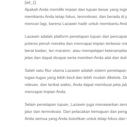
[ad_1]
Apakah Anda memiliki impian dan tujuan besar yang ing
membantu Anda tetap fokus, termotivasi, dan berada di j
mencari lagi, karena Lazawin hadir untuk membantu A
Lazawin adalah platform penetapan tujuan dan pencapai
potensi penuh mereka dan mencapai impian terbesar me
berat badan, lari maraton, atau mempelajari keterampi
jelas dan dapat dicapai serta memberi Anda alat dan d
Salah satu fitur utama Lazawin adalah sistem penetap
tugas-tugas yang lebih kecil dan lebih mudah dikelola. D
relevan, dan terikat waktu, Anda dapat membuat peta ja
mencapai impian Anda.
Selain penetapan tujuan, Lazawin juga menawarkan ser
jalur dan termotivasi. Dari pelacakan kemajuan dan pen
Anda semua yang Anda butuhkan untuk tetap fokus dan t