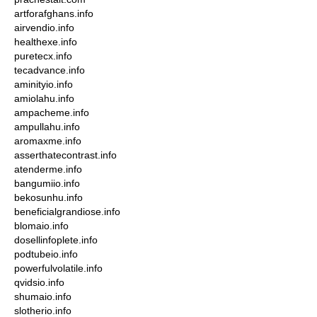
artforafghans.info
airvendio.info
healthexe.info
puretecx.info
tecadvance.info
aminityio.info
amiolahu.info
ampacheme.info
ampullahu.info
aromaxme.info
asserthatecontrast.info
atenderme.info
bangumiio.info
bekosunhu.info
beneficialgrandiose.info
blomaio.info
dosellinfoplete.info
podtubeio.info
powerfulvolatile.info
qvidsio.info
shumaio.info
slotherio.info