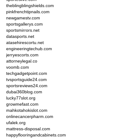
theblingblingshields.com
pinkfrenchtipnails.com
newgamestv.com
sportsgallerys.com
sportsmirrors.net
datasports.net
atasehirescortu.net
engineeringtechub.com
jerryescorts.com
attorneylegal.co
voomb.com
techgadgetpoint.com
tvsportsguide24.com
sportsreviews24.com
dubai360blog.com
lucky77slot.org
growmefast.com
mahkotahokislot.com
onlinecancerpharm.com
ufalek.org
mattress-disposal.com
happyflooringandcabinets.com