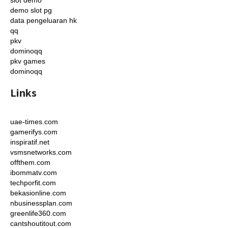
slot demo
demo slot pg
data pengeluaran hk
qq
pkv
dominoqq
pkv games
dominoqq
Links
uae-times.com
gamerifys.com
inspiratif.net
vsmsnetworks.com
offthem.com
ibommatv.com
techporfit.com
bekasionline.com
nbusinessplan.com
greenlife360.com
cantshoutitout.com