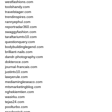
westfashions.com
toolshandy.com
travelstager.com
trendinspires.com
rannyephul.com
reportradar360.com
swaggyfashion.com
taraftariumtv10.com
questionquery.com
bodybuildinglegend.com
brilliant-nails.com
dandr-photography.com
dokteroce.com
journal-francais.com
justintv10.com
lawyerule.com
mediamingleseaco.com
mtsmarketingblog.com
nghekiemtien.com
wasirku.com
tejas24.com
poolturbo.com
prachestait.com