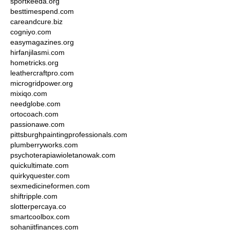
sportkeeda.org
besttimespend.com
careandcure.biz
cogniyo.com
easymagazines.org
hirfanjilasmi.com
hometricks.org
leathercraftpro.com
microgridpower.org
mixiqo.com
needglobe.com
ortocoach.com
passionawe.com
pittsburghpaintingprofessionals.com
plumberryworks.com
psychoterapiawioletanowak.com
quickultimate.com
quirkyquester.com
sexmedicineformen.com
shiftripple.com
slotterpercaya.co
smartcoolbox.com
sohanjitfinances.com