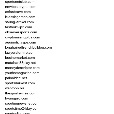
sportsnetclub.com
newbestcrypto.com
oxfordsave.com
iclassicgames.com
saung-artikel.com
fasthokivip2.com
observersports.com
cryptominingplus.com
aquinoticiaspe.com
longhairedfrenchbulldog.com
lawyersforhire.co
businemarket.com
matahari88play.net
moneydescriptor.com
youthsmagazine.com
painaidee.net
sportsdarkest.com
webtoon.biz
thesportswires.com
hyungpro.com
sportingnewsnet.com
sportstime24day.com
sporteslive.com