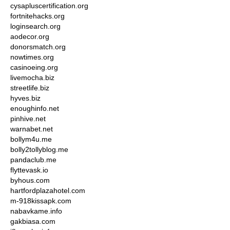
cysapluscertification.org
fortnitehacks.org
loginsearch.org
aodecor.org
donorsmatch.org
nowtimes.org
casinoeing.org
livemocha.biz
streetlife.biz
hyves.biz
enoughinfo.net
pinhive.net
warnabet.net
bollym4u.me
bolly2tollyblog.me
pandaclub.me
flyttevask.io
byhous.com
hartfordplazahotel.com
m-918kissapk.com
nabavkame.info
gakbiasa.com