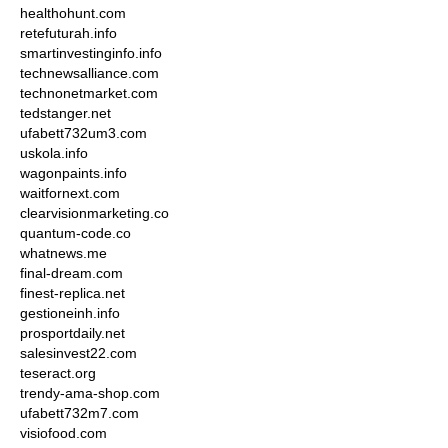
healthohunt.com
retefuturah.info
smartinvestinginfo.info
technewsalliance.com
technonetmarket.com
tedstanger.net
ufabett732um3.com
uskola.info
wagonpaints.info
waitfornext.com
clearvisionmarketing.co
quantum-code.co
whatnews.me
final-dream.com
finest-replica.net
gestioneinh.info
prosportdaily.net
salesinvest22.com
teseract.org
trendy-ama-shop.com
ufabett732m7.com
visiofood.com