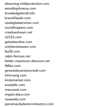
elearning-childprotection.com
wrestling4mena.com
knowledgeforall.info
brand2lastio.com
usadigitalservices.com
socialhoppers.com
creativedream.net
n2315.com
getwebonline.com
onlyfansheaven.com
lky08.com
ralph-fiennes.net
fielder-maximum-discount.net
fitfllex.com
genesisbusinesscredit.com
inforuang.com
kindsmarket.com
luvelylife.com
macramb.com
mypet-diary.com
oxweekly.com
panamacitydeckcontractors.com