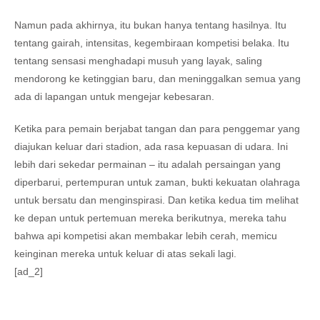
Namun pada akhirnya, itu bukan hanya tentang hasilnya. Itu
tentang gairah, intensitas, kegembiraan kompetisi belaka. Itu
tentang sensasi menghadapi musuh yang layak, saling
mendorong ke ketinggian baru, dan meninggalkan semua yang
ada di lapangan untuk mengejar kebesaran.
Ketika para pemain berjabat tangan dan para penggemar yang
diajukan keluar dari stadion, ada rasa kepuasan di udara. Ini
lebih dari sekedar permainan – itu adalah persaingan yang
diperbarui, pertempuran untuk zaman, bukti kekuatan olahraga
untuk bersatu dan menginspirasi. Dan ketika kedua tim melihat
ke depan untuk pertemuan mereka berikutnya, mereka tahu
bahwa api kompetisi akan membakar lebih cerah, memicu
keinginan mereka untuk keluar di atas sekali lagi.
[ad_2]