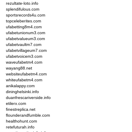
rezultate-loto.info
splendifulous.com
sportsrecords4u.com
topceleberites.com
ufabetting8m4.com
ufabetunionum3.com
ufabetvalueum3.com
ufabetvaultm7.com
ufabetvillageum7.com
ufabetvoicem3.com
waveufabetm4.com
wayang88.net
websiteufabetm4.com
whiteufabetm4.com
anikalappy.com
dininghelsinki.info
duanfrescariverside.info
etilerx.com
finestreplica.net
flounderandfumble.com
healthohunt.com
retefuturah.info