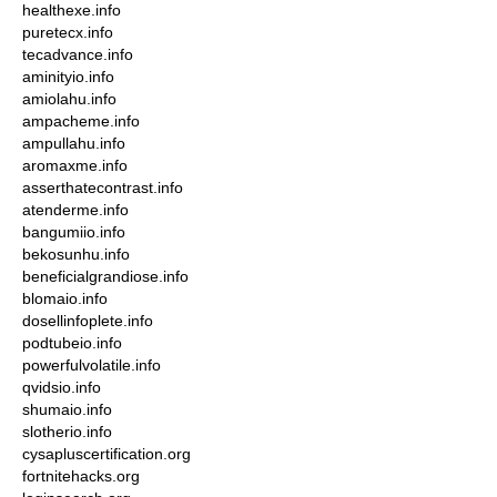
healthexe.info
puretecx.info
tecadvance.info
aminityio.info
amiolahu.info
ampacheme.info
ampullahu.info
aromaxme.info
asserthatecontrast.info
atenderme.info
bangumiio.info
bekosunhu.info
beneficialgrandiose.info
blomaio.info
dosellinfoplete.info
podtubeio.info
powerfulvolatile.info
qvidsio.info
shumaio.info
slotherio.info
cysapluscertification.org
fortnitehacks.org