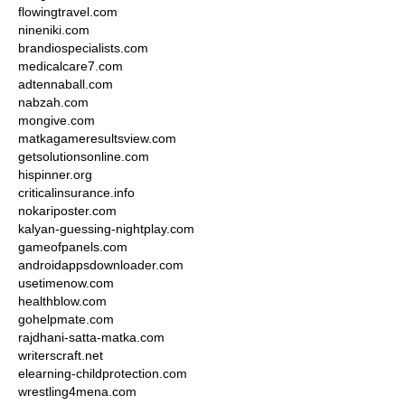
flowingtravel.com
nineniki.com
brandiospecialists.com
medicalcare7.com
adtennaball.com
nabzah.com
mongive.com
matkagameresultsview.com
getsolutionsonline.com
hispinner.org
criticalinsurance.info
nokariposter.com
kalyan-guessing-nightplay.com
gameofpanels.com
androidappsdownloader.com
usetimenow.com
healthblow.com
gohelpmate.com
rajdhani-satta-matka.com
writerscraft.net
elearning-childprotection.com
wrestling4mena.com