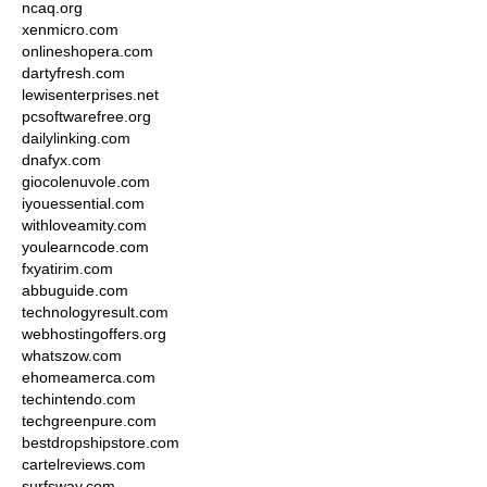
ncaq.org
xenmicro.com
onlineshopera.com
dartyfresh.com
lewisenterprises.net
pcsoftwarefree.org
dailylinking.com
dnafyx.com
giocolenuvole.com
iyouessential.com
withloveamity.com
youlearncode.com
fxyatirim.com
abbuguide.com
technologyresult.com
webhostingoffers.org
whatszow.com
ehomeamerca.com
techintendo.com
techgreenpure.com
bestdropshipstore.com
cartelreviews.com
surfsway.com