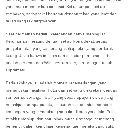
yang mau memberikan satu inci. Setiap umpan, setiap
tembakan, setiap tekel bertemu dengan tekad yang kuat dan
tekad yang tak tergoyahkan.
Saat permainan berlalu, ketegangan hanya meningkat.
Kerumunan meraung dengan setiap Nona dekat, setiap
penyelamatan yang cemerlang, setiap tekel yang berderak
tulang. Jelas bahwa ini lebih dari sekadar permainan – itu
adalah pertempuran Wills, tes karakter, pertarungan untuk
supremasi.
Pada akhirnya, itu adalah momen kecemerlangan yang
memutuskan hasilnya. Potongan set yang dieksekusi dengan
sempurna, serangan balik yang cepat, upaya individu yang
menakjubkan-apa pun itu, itu sudah cukup untuk memberi
timbangan yang mendukung satu tim di atas yang lain. Peluit
terakhir meniup, dan satu pihak muncul sebagai pemenang,
berjemur dalam kemuliaan kemenangan mereka yang sulit.