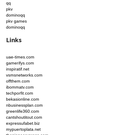
qq
pkv
dominoqq
pkv games
dominoqq
Links
uae-times.com
gamerifys.com
inspiratif.net
vsmsnetworks.com
offthem.com
ibommatv.com
techporfit.com
bekasionline.com
nbusinessplan.com
greenlife360.com
cantshoutitout.com
expressufabet.biz
mypuertoplata.net