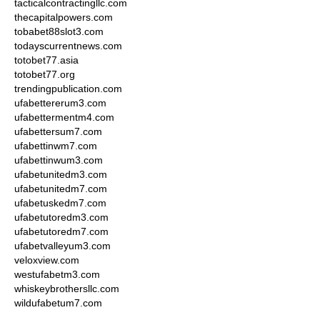
tacticalcontractingllc.com
thecapitalpowers.com
tobabet88slot3.com
todayscurrentnews.com
totobet77.asia
totobet77.org
trendingpublication.com
ufabettererum3.com
ufabettermentm4.com
ufabettersum7.com
ufabettinwm7.com
ufabettinwum3.com
ufabetunitedm3.com
ufabetunitedm7.com
ufabetuskedm7.com
ufabetutoredm3.com
ufabetutoredm7.com
ufabetvalleyum3.com
veloxview.com
westufabetm3.com
whiskeybrothersllc.com
wildufabetum7.com