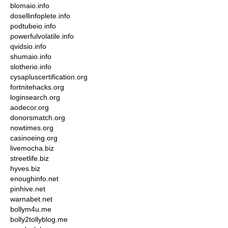
blomaio.info
dosellinfoplete.info
podtubeio.info
powerfulvolatile.info
qvidsio.info
shumaio.info
slotherio.info
cysapluscertification.org
fortnitehacks.org
loginsearch.org
aodecor.org
donorsmatch.org
nowtimes.org
casinoeing.org
livemocha.biz
streetlife.biz
hyves.biz
enoughinfo.net
pinhive.net
warnabet.net
bollym4u.me
bolly2tollyblog.me