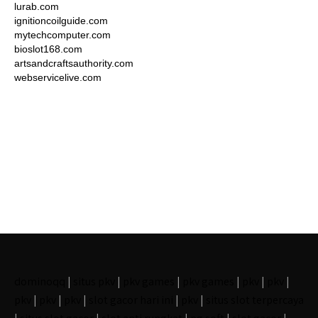
lurab.com
ignitioncoilguide.com
mytechcomputer.com
bioslot168.com
artsandcraftsauthority.com
webservicelive.com
dominoqq
|
situs pkv
|
pkv games
|
pkv games
|
pkv
|
pkv
|
pkv
|
pkv
|
pkv
|
slot gacor hari ini
|
pkv
|
situs slot terpercaya