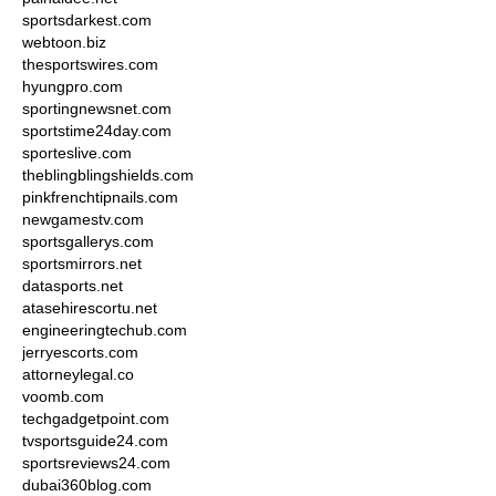
sportsdarkest.com
webtoon.biz
thesportswires.com
hyungpro.com
sportingnewsnet.com
sportstime24day.com
sporteslive.com
theblingblingshields.com
pinkfrenchtipnails.com
newgamestv.com
sportsgallerys.com
sportsmirrors.net
datasports.net
atasehirescortu.net
engineeringtechub.com
jerryescorts.com
attorneylegal.co
voomb.com
techgadgetpoint.com
tvsportsguide24.com
sportsreviews24.com
dubai360blog.com