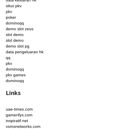
data keluaran hk
situs pkv
pkv
poker
dominoqq
demo slot zeus
slot demo
slot demo
demo slot pg
data pengeluaran hk
qq
pkv
dominoqq
pkv games
dominoqq
Links
uae-times.com
gamerifys.com
inspiratif.net
vsmsnetworks.com