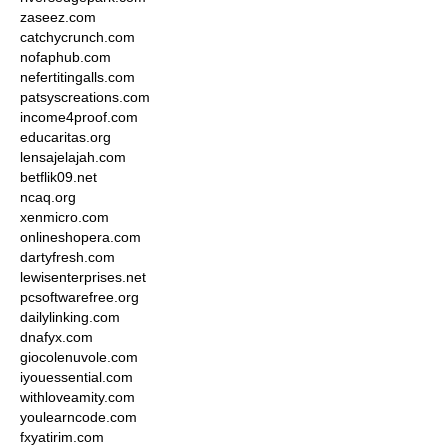
zaseez.com
catchycrunch.com
nofaphub.com
nefertitingalls.com
patsyscreations.com
income4proof.com
educaritas.org
lensajelajah.com
betflik09.net
ncaq.org
xenmicro.com
onlineshopera.com
dartyfresh.com
lewisenterprises.net
pcsoftwarefree.org
dailylinking.com
dnafyx.com
giocolenuvole.com
iyouessential.com
withloveamity.com
youlearncode.com
fxyatirim.com