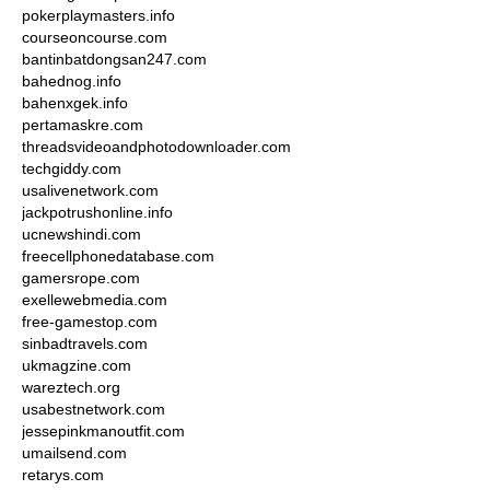
pokerplaymasters.info
courseoncourse.com
bantinbatdongsan247.com
bahednog.info
bahenxgek.info
pertamaskre.com
threadsvideoandphotodownloader.com
techgiddy.com
usalivenetwork.com
jackpotrushonline.info
ucnewshindi.com
freecellphonedatabase.com
gamersrope.com
exellewebmedia.com
free-gamestop.com
sinbadtravels.com
ukmagzine.com
wareztech.org
usabestnetwork.com
jessepinkmanoutfit.com
umailsend.com
retarys.com