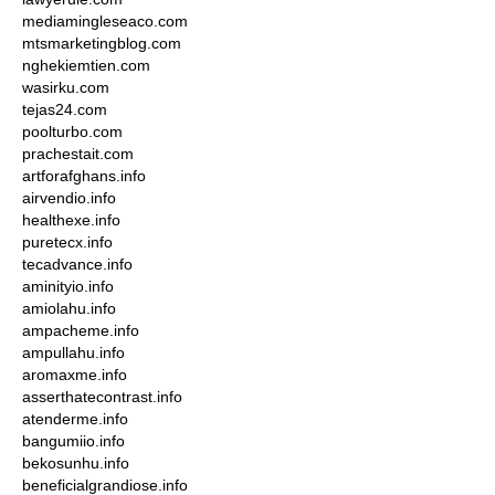
mediamingleseaco.com
mtsmarketingblog.com
nghekiemtien.com
wasirku.com
tejas24.com
poolturbo.com
prachestait.com
artforafghans.info
airvendio.info
healthexe.info
puretecx.info
tecadvance.info
aminityio.info
amiolahu.info
ampacheme.info
ampullahu.info
aromaxme.info
asserthatecontrast.info
atenderme.info
bangumiio.info
bekosunhu.info
beneficialgrandiose.info