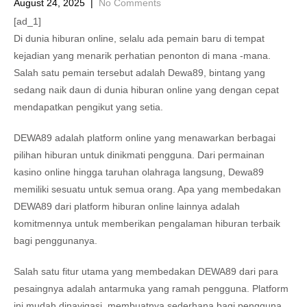
August 24, 2025
|
No Comments
[ad_1]
Di dunia hiburan online, selalu ada pemain baru di tempat
kejadian yang menarik perhatian penonton di mana -mana.
Salah satu pemain tersebut adalah Dewa89, bintang yang
sedang naik daun di dunia hiburan online yang dengan cepat
mendapatkan pengikut yang setia.
DEWA89 adalah platform online yang menawarkan berbagai
pilihan hiburan untuk dinikmati pengguna. Dari permainan
kasino online hingga taruhan olahraga langsung, Dewa89
memiliki sesuatu untuk semua orang. Apa yang membedakan
DEWA89 dari platform hiburan online lainnya adalah
komitmennya untuk memberikan pengalaman hiburan terbaik
bagi penggunanya.
Salah satu fitur utama yang membedakan DEWA89 dari para
pesaingnya adalah antarmuka yang ramah pengguna. Platform
ini mudah dinavigasi, membuatnya sederhana bagi pengguna