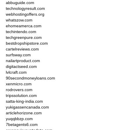
abbuguide.com
technologyresult.com
webhostingoffers.org
whatszow.com
ehomeamerca.com
techintendo.com
techgreenpure.com
bestdropshipstore.com
cartelreviews.com
surfsway.com
nailartproduct.com
digitactseed.com
lvlcraft.com
90secondmoneyloans.com
xenmicro.com
rodrovers.com
tripssolution.com
satta-king-india.com
yukigassencanada.com
articlehorizone.com
yuqqbbzp.com
7betagents6.com