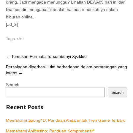
orang. Jadi mengapa menunggu? Lihatlah DEWA89 hari ini dan
lihat sendiri mengapa ini adalah hal besar berikutnya dalam
hiburan online.
[ad_2]
Tags:
slot
Post
←
Temukan Permata Tersembunyi Xyzklub
navigation
Persaingan diperbarui: tim berhadapan dalam pertarungan yang
intens
→
Search
Search
Recent Posts
Memahami Saung4D: Panduan Anda untuk Tren Game Terbaru
Memahami Ahlicasino: Panduan Komprehensif