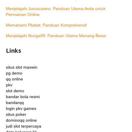
Menjelajahi Juruscasino: Panduan Utama Anda untuk
Permainan Online
Memahami Plisbet: Panduan Komprehensif
Menjelajahi Bunga99: Panduan Utama Menang Besar
Links
situs slot maxwin
pg demo
qq online
pkv
slot demo
bandar bola resmi
bandarqq
login pkv games
situs poker
dominoqq online
judi slot terpercaya