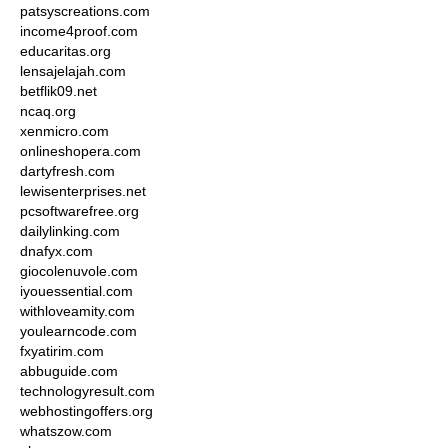
patsyscreations.com
income4proof.com
educaritas.org
lensajelajah.com
betflik09.net
ncaq.org
xenmicro.com
onlineshopera.com
dartyfresh.com
lewisenterprises.net
pcsoftwarefree.org
dailylinking.com
dnafyx.com
giocolenuvole.com
iyouessential.com
withloveamity.com
youlearncode.com
fxyatirim.com
abbuguide.com
technologyresult.com
webhostingoffers.org
whatszow.com