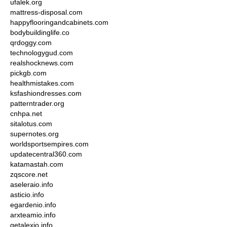
ufalek.org
mattress-disposal.com
happyflooringandcabinets.com
bodybuildinglife.co
qrdoggy.com
technologygud.com
realshocknews.com
pickgb.com
healthmistakes.com
ksfashiondresses.com
patterntrader.org
cnhpa.net
sitalotus.com
supernotes.org
worldsportsempires.com
updatecentral360.com
katamastah.com
zqscore.net
aseleraio.info
asticio.info
egardenio.info
arxteamio.info
getalexio.info