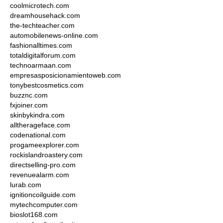
coolmicrotech.com
dreamhousehack.com
the-techteacher.com
automobilenews-online.com
fashionalltimes.com
totaldigitalforum.com
technoarmaan.com
empresasposicionamientoweb.com
tonybestcosmetics.com
buzznc.com
fxjoiner.com
skinbykindra.com
alltherageface.com
codenational.com
progameexplorer.com
rockislandroastery.com
directselling-pro.com
revenuealarm.com
lurab.com
ignitioncoilguide.com
mytechcomputer.com
bioslot168.com