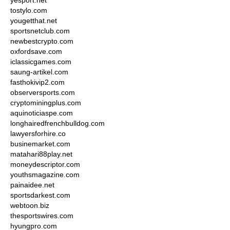
yesport.net
tostylo.com
yougetthat.net
sportsnetclub.com
newbestcrypto.com
oxfordsave.com
iclassicgames.com
saung-artikel.com
fasthokivip2.com
observersports.com
cryptominingplus.com
aquinoticiaspe.com
longhairedfrenchbulldog.com
lawyersforhire.co
businemarket.com
matahari88play.net
moneydescriptor.com
youthsmagazine.com
painaidee.net
sportsdarkest.com
webtoon.biz
thesportswires.com
hyungpro.com