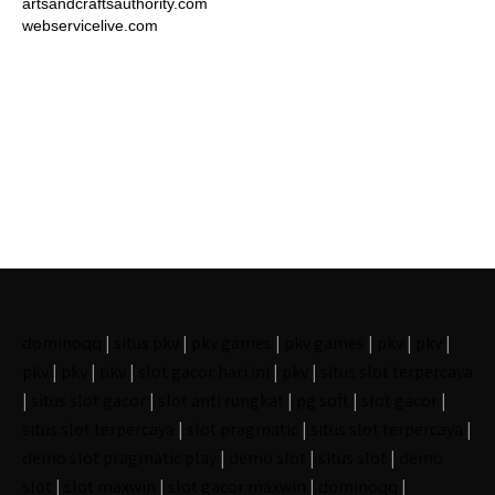
artsandcraftsauthority.com
webservicelive.com
dominoqq
|
situs pkv
|
pkv games
|
pkv games
|
pkv
|
pkv
|
pkv
|
pkv
|
pkv
|
slot gacor hari ini
|
pkv
|
situs slot terpercaya
|
situs slot gacor
|
slot anti rungkat
|
pg soft
|
slot gacor
|
situs slot terpercaya
|
slot pragmatic
|
situs slot terpercaya
|
demo slot pragmatic play
|
demo slot
|
situs slot
|
demo
slot
|
slot maxwin
|
slot gacor maxwin
|
dominoqq
|