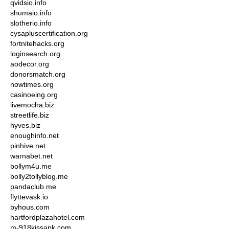
qvidsio.info
shumaio.info
slotherio.info
cysapluscertification.org
fortnitehacks.org
loginsearch.org
aodecor.org
donorsmatch.org
nowtimes.org
casinoeing.org
livemocha.biz
streetlife.biz
hyves.biz
enoughinfo.net
pinhive.net
warnabet.net
bollym4u.me
bolly2tollyblog.me
pandaclub.me
flyttevask.io
byhous.com
hartfordplazahotel.com
m-918kissapk.com