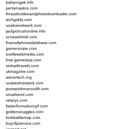
bahenxgek.info
pertamaskre.com
threadsvideoandphotodownloader.com
techgiddy.com
usalivenetwork.com
jackpotrushonline.info
ucnewshindi.com
freecellphonedatabase.com
gamersrope.com
exellewebmedia.com
free-gamestop.com
sinbadtravels.com
ukmagzine.com
wareztech.org
usabestnetwork.com
jessepinkmanoutfit.com
umailsend.com
retarys.com
fasterformationcpf.com
goldensnuggles.com
lookbattlemap.com
buyrdpservice.com