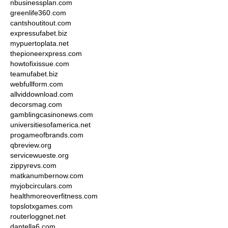
nbusinessplan.com
greenlife360.com
cantshoutitout.com
expressufabet.biz
mypuertoplata.net
thepioneerxpress.com
howtofixissue.com
teamufabet.biz
webfullform.com
allviddownload.com
decorsmag.com
gamblingcasinonews.com
universitiesofamerica.net
progameofbrands.com
qbreview.org
servicewueste.org
zippyrevs.com
matkanumbernow.com
myjobcirculars.com
healthmoreoverfitness.com
topslotxgames.com
routerloggnet.net
dantella6.com