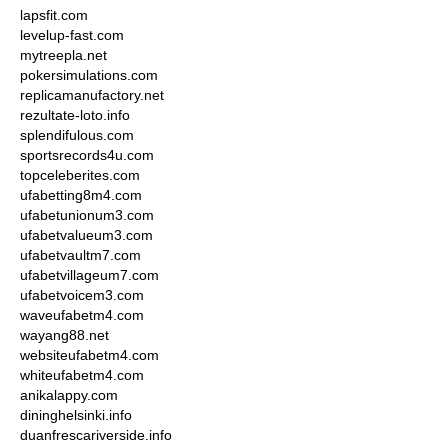
lapsfit.com
levelup-fast.com
mytreepla.net
pokersimulations.com
replicamanufactory.net
rezultate-loto.info
splendifulous.com
sportsrecords4u.com
topceleberites.com
ufabetting8m4.com
ufabetunionum3.com
ufabetvalueum3.com
ufabetvaultm7.com
ufabetvillageum7.com
ufabetvoicem3.com
waveufabetm4.com
wayang88.net
websiteufabetm4.com
whiteufabetm4.com
anikalappy.com
dininghelsinki.info
duanfrescariverside.info