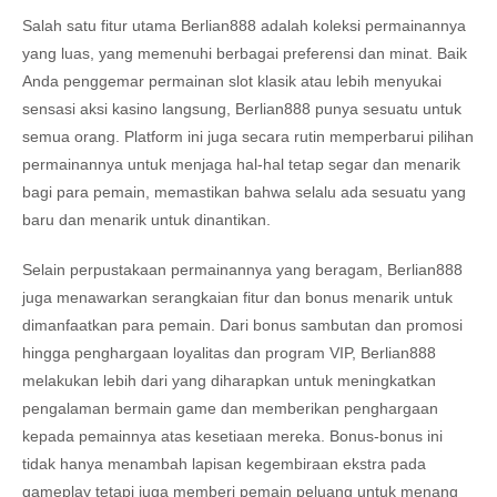
Salah satu fitur utama Berlian888 adalah koleksi permainannya
yang luas, yang memenuhi berbagai preferensi dan minat. Baik
Anda penggemar permainan slot klasik atau lebih menyukai
sensasi aksi kasino langsung, Berlian888 punya sesuatu untuk
semua orang. Platform ini juga secara rutin memperbarui pilihan
permainannya untuk menjaga hal-hal tetap segar dan menarik
bagi para pemain, memastikan bahwa selalu ada sesuatu yang
baru dan menarik untuk dinantikan.
Selain perpustakaan permainannya yang beragam, Berlian888
juga menawarkan serangkaian fitur dan bonus menarik untuk
dimanfaatkan para pemain. Dari bonus sambutan dan promosi
hingga penghargaan loyalitas dan program VIP, Berlian888
melakukan lebih dari yang diharapkan untuk meningkatkan
pengalaman bermain game dan memberikan penghargaan
kepada pemainnya atas kesetiaan mereka. Bonus-bonus ini
tidak hanya menambah lapisan kegembiraan ekstra pada
gameplay tetapi juga memberi pemain peluang untuk menang