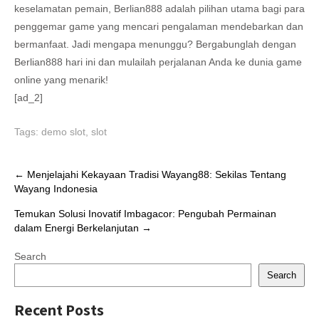
keselamatan pemain, Berlian888 adalah pilihan utama bagi para
penggemar game yang mencari pengalaman mendebarkan dan
bermanfaat. Jadi mengapa menunggu? Bergabunglah dengan
Berlian888 hari ini dan mulailah perjalanan Anda ke dunia game
online yang menarik!
[ad_2]
Tags:
demo slot
,
slot
Post
←
Menjelajahi Kekayaan Tradisi Wayang88: Sekilas Tentang
Wayang Indonesia
navigation
Temukan Solusi Inovatif Imbagacor: Pengubah Permainan
dalam Energi Berkelanjutan
→
Search
Search
Recent Posts