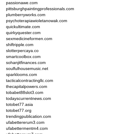
passionawe.com
pittsburghpaintingprofessionals.com
plumberryworks.com
psychoterapiawioletanowak.com
quickultimate.com
quirkyquester.com
sexmedicineformen.com
shiftripple.com
slotterpercaya.co
smartcoolbox.com
sohanjitfinances.com
soulfulhousemusic.net
sparklooms.com
tacticalcontractingllc.com
thecapitalpowers.com
tobabet88slot3.com
todayscurrentnews.com
totobet77.asia
totobet77.org
trendingpublication.com
ufabettererum3.com
ufabettermentm4.com