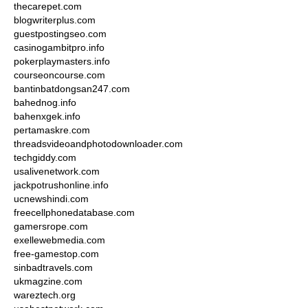
thecarepet.com
blogwriterplus.com
guestpostingseo.com
casinogambitpro.info
pokerplaymasters.info
courseoncourse.com
bantinbatdongsan247.com
bahednog.info
bahenxgek.info
pertamaskre.com
threadsvideoandphotodownloader.com
techgiddy.com
usalivenetwork.com
jackpotrushonline.info
ucnewshindi.com
freecellphonedatabase.com
gamersrope.com
exellewebmedia.com
free-gamestop.com
sinbadtravels.com
ukmagzine.com
wareztech.org