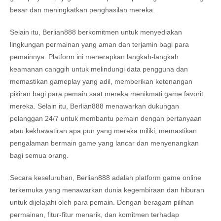
besar dan meningkatkan penghasilan mereka.
Selain itu, Berlian888 berkomitmen untuk menyediakan
lingkungan permainan yang aman dan terjamin bagi para
pemainnya. Platform ini menerapkan langkah-langkah
keamanan canggih untuk melindungi data pengguna dan
memastikan gameplay yang adil, memberikan ketenangan
pikiran bagi para pemain saat mereka menikmati game favorit
mereka. Selain itu, Berlian888 menawarkan dukungan
pelanggan 24/7 untuk membantu pemain dengan pertanyaan
atau kekhawatiran apa pun yang mereka miliki, memastikan
pengalaman bermain game yang lancar dan menyenangkan
bagi semua orang.
Secara keseluruhan, Berlian888 adalah platform game online
terkemuka yang menawarkan dunia kegembiraan dan hiburan
untuk dijelajahi oleh para pemain. Dengan beragam pilihan
permainan, fitur-fitur menarik, dan komitmen terhadap