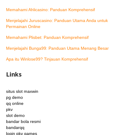
Memahami Ahlicasino: Panduan Komprehensif
Menjelajahi Juruscasino: Panduan Utama Anda untuk
Permainan Online
Memahami Plisbet: Panduan Komprehensif
Menjelajahi Bunga99: Panduan Utama Menang Besar
Apa itu Winlose99? Tinjauan Komprehensif
Links
situs slot maxwin
pg demo
qq online
pkv
slot demo
bandar bola resmi
bandarqq
login pkv games