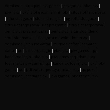
dominoqq
|
situs pkv
|
pkv games
|
pkv games
|
pkv
|
pkv
|
pkv
|
pkv
|
pkv
|
slot gacor hari ini
|
pkv
|
situs slot terpercaya
|
situs slot gacor
|
slot anti rungkat
|
pg soft
|
slot gacor
|
situs slot terpercaya
|
slot pragmatic
|
situs slot terpercaya
|
demo slot pragmatic play
|
demo slot
|
situs slot
|
demo
slot
|
slot maxwin
|
slot gacor maxwin
|
dominoqq
|
dominoqq
|
menuqq daftar
|
murniqq daftar
|
hematqq
daftar
|
qq
|
bandarqq login
|
pkv
|
pkv
|
pkv games
|
qq
|
bandarqq login
|
pkv
|
pkv
|
pkv games
|
qq
|
dominoqq
login
|
situs pkv games
|
qq
|
bandarqq login
|
pkv
|
pkv
|
pkv
games
|
qq
|
judi bola terpercaya
|
mix parlay
|
qq poker
|
dominoqq
|
bandarqq pkv
|
pkv games
|
pkv games
|
pkv