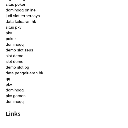
situs poker
dominoqq online
judi slot terpercaya
data keluaran hk
situs pkv
pkv
poker
dominoqq
demo slot zeus
slot demo
slot demo
demo slot pg
data pengeluaran hk
qq
pkv
dominoqq
pkv games
dominoqq
Links