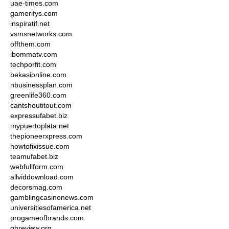
uae-times.com
gamerifys.com
inspiratif.net
vsmsnetworks.com
offthem.com
ibommatv.com
techporfit.com
bekasionline.com
nbusinessplan.com
greenlife360.com
cantshoutitout.com
expressufabet.biz
mypuertoplata.net
thepioneerxpress.com
howtofixissue.com
teamufabet.biz
webfullform.com
allviddownload.com
decorsmag.com
gamblingcasinonews.com
universitiesofamerica.net
progameofbrands.com
qbreview.org