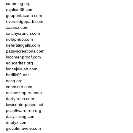
camming.org
rajalion88.com
goupuntacana.com
riversedgepark.com
zaseez.com
catchycrunch.com
nofaphub.com
nefertitingalls.com
patsyscreations.com
income4proof.com
educaritas.org
lensajelajah.com
betflik09.net
ncaq.org
xenmicro.com
onlineshopera.com
dartyfresh.com
lewisenterprises.net
pcsoftwarefree.org
dailylinking.com
dnafyx.com
giocolenuvole.com