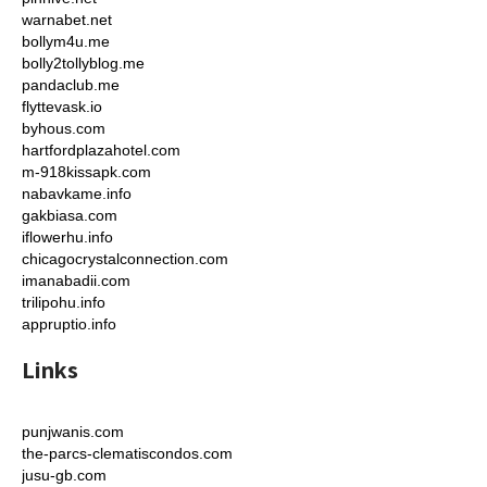
warnabet.net
bollym4u.me
bolly2tollyblog.me
pandaclub.me
flyttevask.io
byhous.com
hartfordplazahotel.com
m-918kissapk.com
nabavkame.info
gakbiasa.com
iflowerhu.info
chicagocrystalconnection.com
imanabadii.com
trilipohu.info
appruptio.info
Links
punjwanis.com
the-parcs-clematiscondos.com
jusu-gb.com