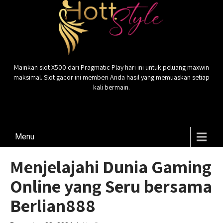
Mainkan slot X500 dari Pragmatic Play hari ini untuk peluang maxwin
maksimal. Slot gacor ini memberi Anda hasil yang memuaskan setiap
kali bermain.
Menu
Menjelajahi Dunia Gaming
Online yang Seru bersama
Berlian888