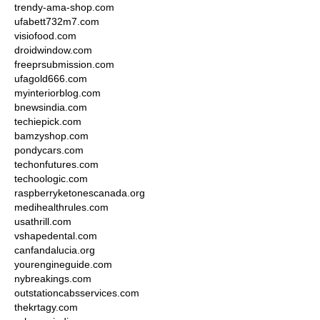
trendy-ama-shop.com
ufabett732m7.com
visiofood.com
droidwindow.com
freeprsubmission.com
ufagold666.com
myinteriorblog.com
bnewsindia.com
techiepick.com
bamzyshop.com
pondycars.com
techonfutures.com
techoologic.com
raspberryketonescanada.org
medihealthrules.com
usathrill.com
vshapedental.com
canfandalucia.org
yourengineguide.com
nybreakings.com
outstationcabsservices.com
thekrtagy.com