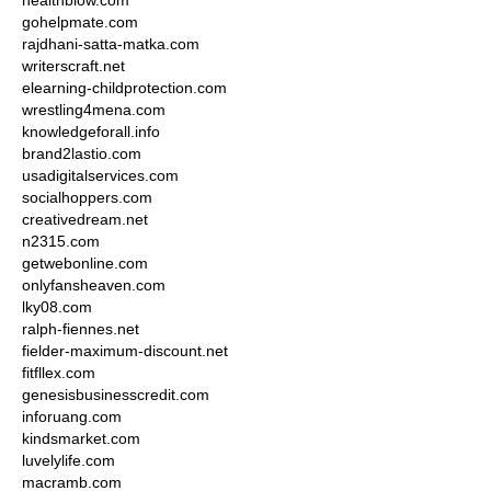
healthblow.com
gohelpmate.com
rajdhani-satta-matka.com
writerscraft.net
elearning-childprotection.com
wrestling4mena.com
knowledgeforall.info
brand2lastio.com
usadigitalservices.com
socialhoppers.com
creativedream.net
n2315.com
getwebonline.com
onlyfansheaven.com
lky08.com
ralph-fiennes.net
fielder-maximum-discount.net
fitfllex.com
genesisbusinesscredit.com
inforuang.com
kindsmarket.com
luvelylife.com
macramb.com