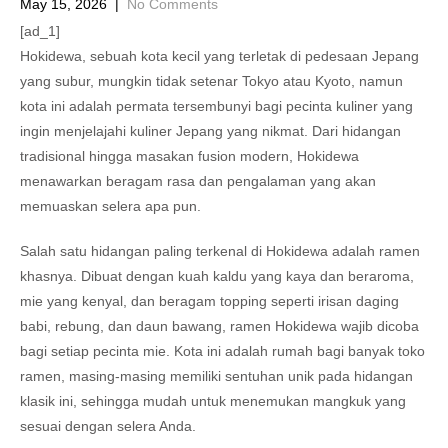
May 15, 2026
|
No Comments
[ad_1]
Hokidewa, sebuah kota kecil yang terletak di pedesaan Jepang
yang subur, mungkin tidak setenar Tokyo atau Kyoto, namun
kota ini adalah permata tersembunyi bagi pecinta kuliner yang
ingin menjelajahi kuliner Jepang yang nikmat. Dari hidangan
tradisional hingga masakan fusion modern, Hokidewa
menawarkan beragam rasa dan pengalaman yang akan
memuaskan selera apa pun.
Salah satu hidangan paling terkenal di Hokidewa adalah ramen
khasnya. Dibuat dengan kuah kaldu yang kaya dan beraroma,
mie yang kenyal, dan beragam topping seperti irisan daging
babi, rebung, dan daun bawang, ramen Hokidewa wajib dicoba
bagi setiap pecinta mie. Kota ini adalah rumah bagi banyak toko
ramen, masing-masing memiliki sentuhan unik pada hidangan
klasik ini, sehingga mudah untuk menemukan mangkuk yang
sesuai dengan selera Anda.