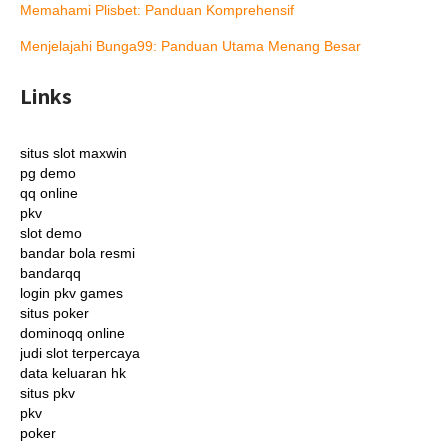
Memahami Plisbet: Panduan Komprehensif
Menjelajahi Bunga99: Panduan Utama Menang Besar
Links
situs slot maxwin
pg demo
qq online
pkv
slot demo
bandar bola resmi
bandarqq
login pkv games
situs poker
dominoqq online
judi slot terpercaya
data keluaran hk
situs pkv
pkv
poker