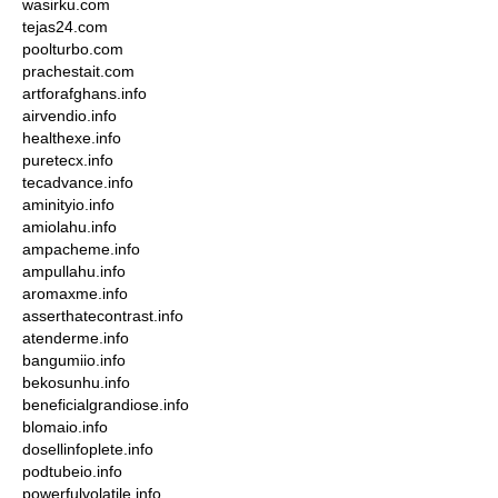
wasirku.com
tejas24.com
poolturbo.com
prachestait.com
artforafghans.info
airvendio.info
healthexe.info
puretecx.info
tecadvance.info
aminityio.info
amiolahu.info
ampacheme.info
ampullahu.info
aromaxme.info
asserthatecontrast.info
atenderme.info
bangumiio.info
bekosunhu.info
beneficialgrandiose.info
blomaio.info
dosellinfoplete.info
podtubeio.info
powerfulvolatile.info