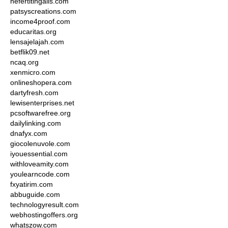
nefertitingalls.com
patsyscreations.com
income4proof.com
educaritas.org
lensajelajah.com
betflik09.net
ncaq.org
xenmicro.com
onlineshopera.com
dartyfresh.com
lewisenterprises.net
pcsoftwarefree.org
dailylinking.com
dnafyx.com
giocolenuvole.com
iyouessential.com
withloveamity.com
youlearncode.com
fxyatirim.com
abbuguide.com
technologyresult.com
webhostingoffers.org
whatszow.com