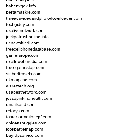
bahenxgek.info
pertamaskre.com
threadsvideoandphotodownloader.com
techgiddy.com
usalivenetwork.com
jackpotrushonline.info
ucnewshindi.com
freecellphonedatabase.com
gamersrope.com
exellewebmedia.com
free-gamestop.com
sinbadtravels.com
ukmagzine.com
wareztech.org
usabestnetwork.com
jessepinkmanoutfit.com
umailsend.com
retarys.com
fasterformationcpf.com
goldensnuggles.com
lookbattlemap.com
buyrdpservice.com