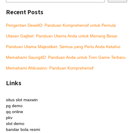
Recent Posts
Pengertian Dewi4D: Panduan Komprehensif untuk Pemula
Ulasan Gajibet: Panduan Utama Anda untuk Menang Besar
Panduan Utama Majestibet: Semua yang Perlu Anda Ketahui
Memahami Saung4D: Panduan Anda untuk Tren Game Terbaru
Memahami Ahlicasino: Panduan Komprehensif
Links
situs slot maxwin
pg demo
qq online
pkv
slot demo
bandar bola resmi