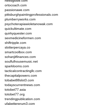
needglobe.com
ortocoach.com
passionawe.com
pittsburghpaintingprofessionals.com
plumberryworks.com
psychoterapiawioletanowak.com
quickultimate.com
quirkyquester.com
sexmedicineformen.com
shiftripple.com
slotterpercaya.co
smartcoolbox.com
sohanjitfinances.com
soulfulhousemusic.net
sparklooms.com
tacticalcontractingllc.com
thecapitalpowers.com
tobabet88slot3.com
todayscurrentnews.com
totobet77.asia
totobet77.org
trendingpublication.com
ufabettererum3.com