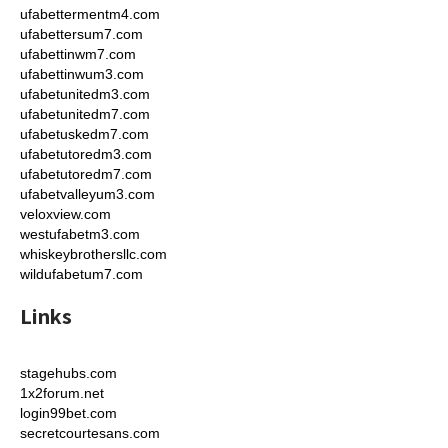
ufabettermentm4.com
ufabettersum7.com
ufabettinwm7.com
ufabettinwum3.com
ufabetunitedm3.com
ufabetunitedm7.com
ufabetuskedm7.com
ufabetutoredm3.com
ufabetutoredm7.com
ufabetvalleyum3.com
veloxview.com
westufabetm3.com
whiskeybrothersllc.com
wildufabetum7.com
Links
stagehubs.com
1x2forum.net
login99bet.com
secretcourtesans.com