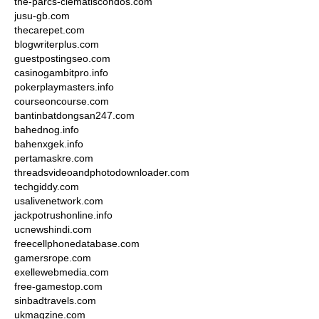
the-parcs-clematiscondos.com
jusu-gb.com
thecarepet.com
blogwriterplus.com
guestpostingseo.com
casinogambitpro.info
pokerplaymasters.info
courseoncourse.com
bantinbatdongsan247.com
bahednog.info
bahenxgek.info
pertamaskre.com
threadsvideoandphotodownloader.com
techgiddy.com
usalivenetwork.com
jackpotrushonline.info
ucnewshindi.com
freecellphonedatabase.com
gamersrope.com
exellewebmedia.com
free-gamestop.com
sinbadtravels.com
ukmagzine.com