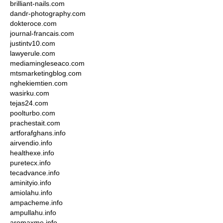
brilliant-nails.com
dandr-photography.com
dokteroce.com
journal-francais.com
justintv10.com
lawyerule.com
mediamingleseaco.com
mtsmarketingblog.com
nghekiemtien.com
wasirku.com
tejas24.com
poolturbo.com
prachestait.com
artforafghans.info
airvendio.info
healthexe.info
puretecx.info
tecadvance.info
aminityio.info
amiolahu.info
ampacheme.info
ampullahu.info
aromaxme.info