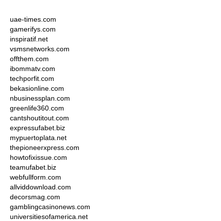
uae-times.com
gamerifys.com
inspiratif.net
vsmsnetworks.com
offthem.com
ibommatv.com
techporfit.com
bekasionline.com
nbusinessplan.com
greenlife360.com
cantshoutitout.com
expressufabet.biz
mypuertoplata.net
thepioneerxpress.com
howtofixissue.com
teamufabet.biz
webfullform.com
allviddownload.com
decorsmag.com
gamblingcasinonews.com
universitiesofamerica.net