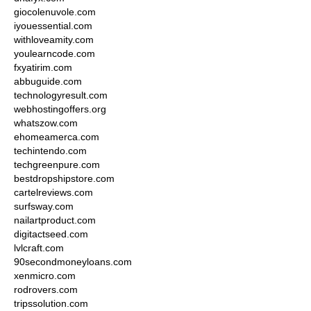
giocolenuvole.com
iyouessential.com
withloveamity.com
youlearncode.com
fxyatirim.com
abbuguide.com
technologyresult.com
webhostingoffers.org
whatszow.com
ehomeamerca.com
techintendo.com
techgreenpure.com
bestdropshipstore.com
cartelreviews.com
surfsway.com
nailartproduct.com
digitactseed.com
lvlcraft.com
90secondmoneyloans.com
xenmicro.com
rodrovers.com
tripssolution.com