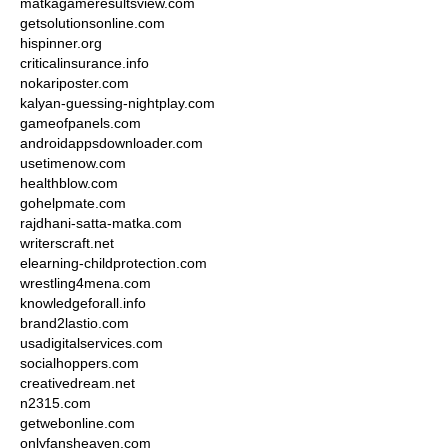
matkagameresultsview.com
getsolutionsonline.com
hispinner.org
criticalinsurance.info
nokariposter.com
kalyan-guessing-nightplay.com
gameofpanels.com
androidappsdownloader.com
usetimenow.com
healthblow.com
gohelpmate.com
rajdhani-satta-matka.com
writerscraft.net
elearning-childprotection.com
wrestling4mena.com
knowledgeforall.info
brand2lastio.com
usadigitalservices.com
socialhoppers.com
creativedream.net
n2315.com
getwebonline.com
onlyfansheaven.com