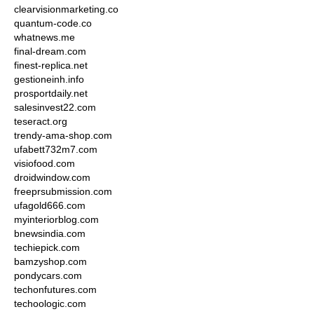
clearvisionmarketing.co
quantum-code.co
whatnews.me
final-dream.com
finest-replica.net
gestioneinh.info
prosportdaily.net
salesinvest22.com
teseract.org
trendy-ama-shop.com
ufabett732m7.com
visiofood.com
droidwindow.com
freeprsubmission.com
ufagold666.com
myinteriorblog.com
bnewsindia.com
techiepick.com
bamzyshop.com
pondycars.com
techonfutures.com
techoologic.com