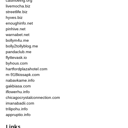
casinoeing.org
livemocha.biz
streetlife.biz
hyves.biz
enoughinfo.net
pinhive.net
warnabet.net
bollym4u.me
bolly2tollyblog.me
pandaclub.me
flyttevask.io
byhous.com
hartfordplazahotel.com
m-918kissapk.com
nabavkame.info
gakbiasa.com
iflowerhu.info
chicagocrystalconnection.com
imanabadii.com
trilipohu.info
appruptio.info
Links