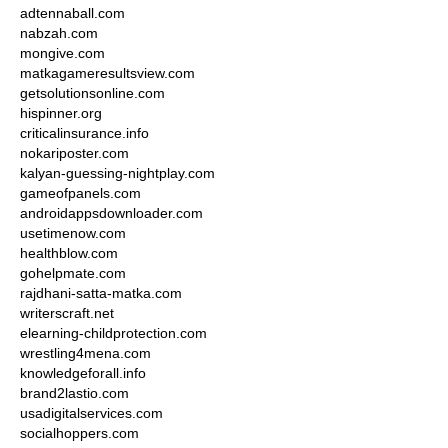
adtennaball.com
nabzah.com
mongive.com
matkagameresultsview.com
getsolutionsonline.com
hispinner.org
criticalinsurance.info
nokariposter.com
kalyan-guessing-nightplay.com
gameofpanels.com
androidappsdownloader.com
usetimenow.com
healthblow.com
gohelpmate.com
rajdhani-satta-matka.com
writerscraft.net
elearning-childprotection.com
wrestling4mena.com
knowledgeforall.info
brand2lastio.com
usadigitalservices.com
socialhoppers.com