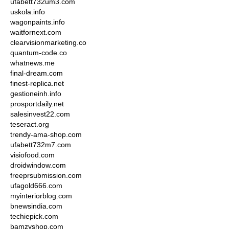
ufabett732um3.com
uskola.info
wagonpaints.info
waitfornext.com
clearvisionmarketing.co
quantum-code.co
whatnews.me
final-dream.com
finest-replica.net
gestioneinh.info
prosportdaily.net
salesinvest22.com
teseract.org
trendy-ama-shop.com
ufabett732m7.com
visiofood.com
droidwindow.com
freeprsubmission.com
ufagold666.com
myinteriorblog.com
bnewsindia.com
techiepick.com
bamzyshop.com