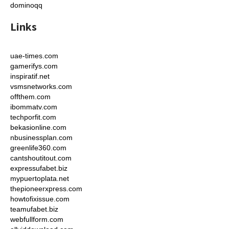
dominoqq
Links
uae-times.com
gamerifys.com
inspiratif.net
vsmsnetworks.com
offthem.com
ibommatv.com
techporfit.com
bekasionline.com
nbusinessplan.com
greenlife360.com
cantshoutitout.com
expressufabet.biz
mypuertoplata.net
thepioneerxpress.com
howtofixissue.com
teamufabet.biz
webfullform.com