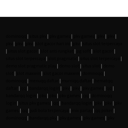
dominoqq
|
situs pkv
|
pkv games
|
pkv games
|
pkv
|
pkv
|
pkv
|
pkv
|
pkv
|
slot gacor hari ini
|
pkv
|
situs slot terpercaya
|
situs slot gacor
|
slot anti rungkat
|
pg soft
|
slot gacor
|
situs slot terpercaya
|
slot pragmatic
|
situs slot terpercaya
|
demo slot pragmatic play
|
demo slot
|
situs slot
|
demo
slot
|
slot maxwin
|
slot gacor maxwin
|
dominoqq
|
dominoqq
|
menuqq daftar
|
murniqq daftar
|
hematqq
daftar
|
qq
|
bandarqq login
|
pkv
|
pkv
|
pkv games
|
qq
|
bandarqq login
|
pkv
|
pkv
|
pkv games
|
qq
|
dominoqq
login
|
situs pkv games
|
qq
|
bandarqq login
|
pkv
|
pkv
|
pkv
games
|
qq
|
judi bola terpercaya
|
mix parlay
|
qq poker
|
dominoqq
|
bandarqq pkv
|
pkv games
|
pkv games
|
pkv