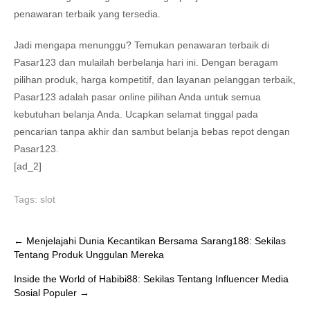
penawaran terbaik yang tersedia.
Jadi mengapa menunggu? Temukan penawaran terbaik di
Pasar123 dan mulailah berbelanja hari ini. Dengan beragam
pilihan produk, harga kompetitif, dan layanan pelanggan terbaik,
Pasar123 adalah pasar online pilihan Anda untuk semua
kebutuhan belanja Anda. Ucapkan selamat tinggal pada
pencarian tanpa akhir dan sambut belanja bebas repot dengan
Pasar123.
[ad_2]
Tags:
slot
Post
←
Menjelajahi Dunia Kecantikan Bersama Sarang188: Sekilas
Tentang Produk Unggulan Mereka
navigation
Inside the World of Habibi88: Sekilas Tentang Influencer Media
Sosial Populer
→