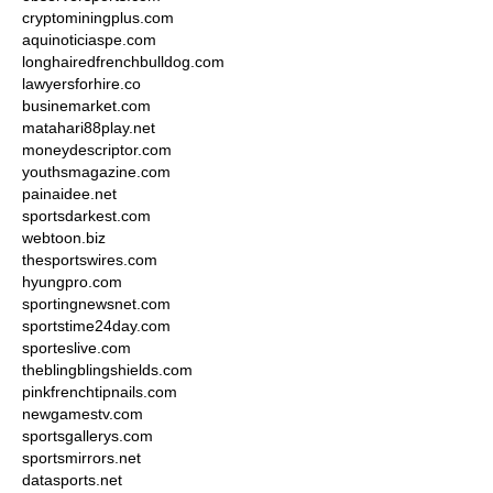
cryptominingplus.com
aquinoticiaspe.com
longhairedfrenchbulldog.com
lawyersforhire.co
businemarket.com
matahari88play.net
moneydescriptor.com
youthsmagazine.com
painaidee.net
sportsdarkest.com
webtoon.biz
thesportswires.com
hyungpro.com
sportingnewsnet.com
sportstime24day.com
sporteslive.com
theblingblingshields.com
pinkfrenchtipnails.com
newgamestv.com
sportsgallerys.com
sportsmirrors.net
datasports.net