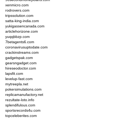
xenmicro.com
rodrovers.com
tripssolution.com
satta-king-india.com
yukigassencanada.com
articlehorizone.com
yuqqbbzp.com
7betagents6.com
coronavirusuptodate.com
crackinstreams.com
gadgetspak.com
gearsngadget.com
hireseodoctor.com
lapsfit.com
levelup-fast.com
mytreepla.net
pokersimulations.com
replicamanufactory.net
rezultate-loto.info
splendifulous.com
sportsrecords4u.com
topceleberites.com