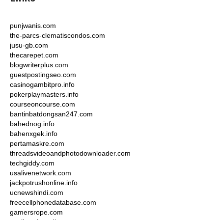
punjwanis.com
the-parcs-clematiscondos.com
jusu-gb.com
thecarepet.com
blogwriterplus.com
guestpostingseo.com
casinogambitpro.info
pokerplaymasters.info
courseoncourse.com
bantinbatdongsan247.com
bahednog.info
bahenxgek.info
pertamaskre.com
threadsvideoandphotodownloader.com
techgiddy.com
usalivenetwork.com
jackpotrushonline.info
ucnewshindi.com
freecellphonedatabase.com
gamersrope.com