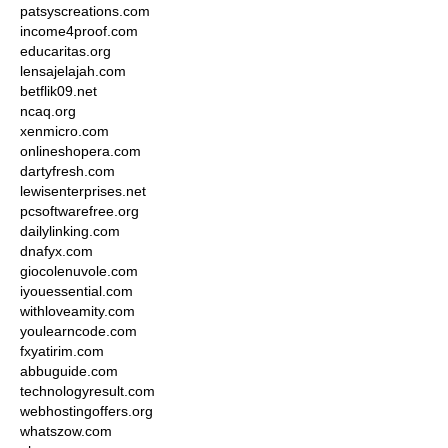
patsyscreations.com
income4proof.com
educaritas.org
lensajelajah.com
betflik09.net
ncaq.org
xenmicro.com
onlineshopera.com
dartyfresh.com
lewisenterprises.net
pcsoftwarefree.org
dailylinking.com
dnafyx.com
giocolenuvole.com
iyouessential.com
withloveamity.com
youlearncode.com
fxyatirim.com
abbuguide.com
technologyresult.com
webhostingoffers.org
whatszow.com