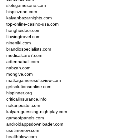
slotsgamesone.com
hispinzone.com
kalyanbazarnights.com
top-online-casino-usa.com
honghuidoor.com
flowingtravel.com
nineniki.com
brandiospecialists.com
medicalcare7.com
adtennaball.com
nabzah.com
mongive.com
matkagameresultsview.com
getsolutionsonline.com
hispinner.org
criticalinsurance.info
nokariposter.com
kalyan-guessing-nightplay.com
gameofpanels.com
androidappsdownloader.com
usetimenow.com
healthblow.com