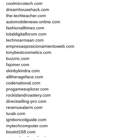
coolmicrotech.com
dreamhousehack.com
the-techteacher.com
automobilenews-online.com
fashionalltimes.com
totaldigitalforum.com
technoarmaan.com
empresasposicionamientoweb.com
tonybestcosmetics.com
buzznc.com
fxjoiner.com
skinbykindra.com
alltherageface.com
codenational.com
progameexplorer.com
rockislandroastery.com
directselling-pro.com
revenuealarm.com
lurab.com
ignitioncoilguide.com
mytechcomputer.com
bioslot168.com