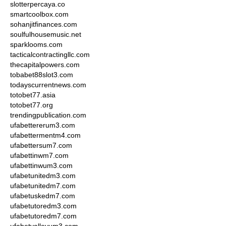
slotterpercaya.co
smartcoolbox.com
sohanjitfinances.com
soulfulhousemusic.net
sparklooms.com
tacticalcontractingllc.com
thecapitalpowers.com
tobabet88slot3.com
todayscurrentnews.com
totobet77.asia
totobet77.org
trendingpublication.com
ufabettererum3.com
ufabettermentm4.com
ufabettersum7.com
ufabettinwm7.com
ufabettinwum3.com
ufabetunitedm3.com
ufabetunitedm7.com
ufabetuskedm7.com
ufabetutoredm3.com
ufabetutoredm7.com