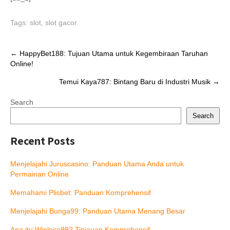
Tags:
slot
,
slot gacor
Post
←
HappyBet188: Tujuan Utama untuk Kegembiraan Taruhan
Online!
navigation
Temui Kaya787: Bintang Baru di Industri Musik
→
Search
Search
Recent Posts
Menjelajahi Juruscasino: Panduan Utama Anda untuk
Permainan Online
Memahami Plisbet: Panduan Komprehensif
Menjelajahi Bunga99: Panduan Utama Menang Besar
Apa itu Winlose99? Tinjauan Komprehensif