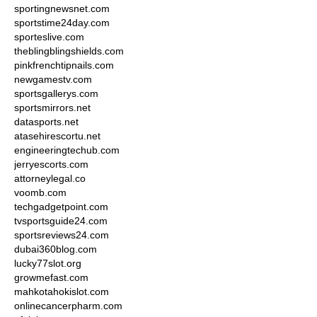
sportingnewsnet.com
sportstime24day.com
sporteslive.com
theblingblingshields.com
pinkfrenchtipnails.com
newgamestv.com
sportsgallerys.com
sportsmirrors.net
datasports.net
atasehirescortu.net
engineeringtechub.com
jerryescorts.com
attorneylegal.co
voomb.com
techgadgetpoint.com
tvsportsguide24.com
sportsreviews24.com
dubai360blog.com
lucky77slot.org
growmefast.com
mahkotahokislot.com
onlinecancerpharm.com