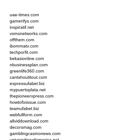
uae-times.com
gamerifys.com
inspiratif.net
vsmsnetworks.com
offthem.com
ibommatv.com
techporfit.com
bekasionline.com
nbusinessplan.com
greenlife360.com
cantshoutitout.com
expressufabet.biz
mypuertoplata.net
thepioneerxpress.com
howtofixissue.com
teamufabet.biz
webfullform.com
allviddownload.com
decorsmag.com
gamblingcasinonews.com
universitiesofamerica.net