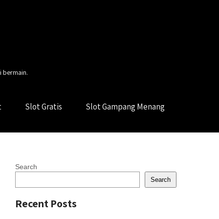
i bermain.
t
Slot Gratis
Slot Gampang Menang
Search
Search
Recent Posts