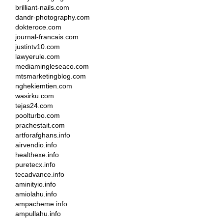
brilliant-nails.com
dandr-photography.com
dokteroce.com
journal-francais.com
justintv10.com
lawyerule.com
mediamingleseaco.com
mtsmarketingblog.com
nghekiemtien.com
wasirku.com
tejas24.com
poolturbo.com
prachestait.com
artforafghans.info
airvendio.info
healthexe.info
puretecx.info
tecadvance.info
aminityio.info
amiolahu.info
ampacheme.info
ampullahu.info