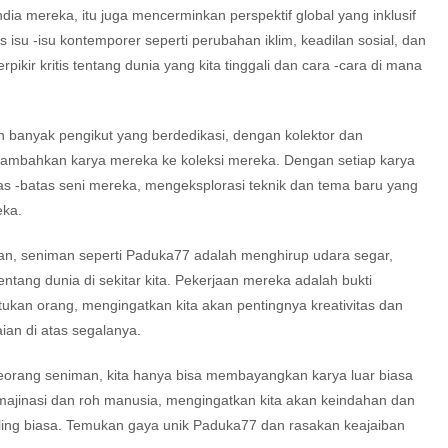
ia mereka, itu juga mencerminkan perspektif global yang inklusif
su -isu kontemporer seperti perubahan iklim, keadilan sosial, dan
ir kritis tentang dunia yang kita tinggali dan cara -cara di mana
n banyak pengikut yang berdedikasi, dengan kolektor dan
nambahkan karya mereka ke koleksi mereka. Dengan setiap karya
s -batas seni mereka, mengeksplorasi teknik dan tema baru yang
eka.
an, seniman seperti Paduka77 adalah menghirup udara segar,
tang dunia di sekitar kita. Pekerjaan mereka adalah bukti
ukan orang, mengingatkan kita akan pentingnya kreativitas dan
aian di atas segalanya.
eorang seniman, kita hanya bisa membayangkan karya luar biasa
imajinasi dan roh manusia, mengingatkan kita akan keindahan dan
aling biasa. Temukan gaya unik Paduka77 dan rasakan keajaiban