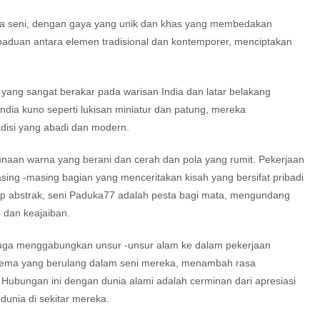
ia seni, dengan gaya yang unik dan khas yang membedakan
paduan antara elemen tradisional dan kontemporer, menciptakan
, yang sangat berakar pada warisan India dan latar belakang
ndia kuno seperti lukisan miniatur dan patung, mereka
disi yang abadi dan modern.
naan warna yang berani dan cerah dan pola yang rumit. Pekerjaan
ing -masing bagian yang menceritakan kisah yang bersifat pribadi
skap abstrak, seni Paduka77 adalah pesta bagi mata, mengundang
 dan keajaiban.
uga menggabungkan unsur -unsur alam ke dalam pekerjaan
h tema yang berulang dalam seni mereka, menambah rasa
ubungan ini dengan dunia alami adalah cerminan dari apresiasi
unia di sekitar mereka.