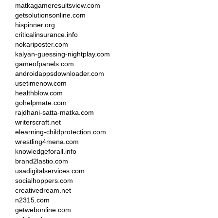
matkagameresultsview.com
getsolutionsonline.com
hispinner.org
criticalinsurance.info
nokariposter.com
kalyan-guessing-nightplay.com
gameofpanels.com
androidappsdownloader.com
usetimenow.com
healthblow.com
gohelpmate.com
rajdhani-satta-matka.com
writerscraft.net
elearning-childprotection.com
wrestling4mena.com
knowledgeforall.info
brand2lastio.com
usadigitalservices.com
socialhoppers.com
creativedream.net
n2315.com
getwebonline.com