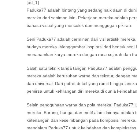
[ad_1]
Paduka77 adalah bintang yang sedang naik daun di dun
mereka dari seniman lain. Pekerjaan mereka adalah per
bahasa visual yang mencolok dan menggugah pikiran.
Seni Paduka77 adalah cerminan dari visi artistik mereka
budaya mereka. Menggambar inspirasi dari bentuk seni I
menanamkan karya mereka dengan rasa sejarah dan tra
Salah satu teknik tanda tangan Paduka77 adalah penggu
mereka adalah kerusuhan warna dan tekstur, dengan mas
dan universal. Dari potret detail yang rumit hingga lan
pemirsa untuk kehilangan diri mereka di dunia keindahan
Selain penggunaan warna dan pola mereka, Paduka77 j
mereka. Burung, bunga, dan motif alami lainnya adala
ketenangan dan keseimbangan pada komposisi mereka. H
mendalam Paduka77 untuk keindahan dan kompleksitas d