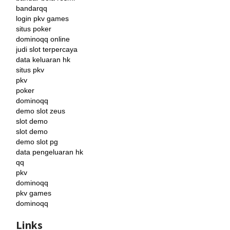
bandarqq
login pkv games
situs poker
dominoqq online
judi slot terpercaya
data keluaran hk
situs pkv
pkv
poker
dominoqq
demo slot zeus
slot demo
slot demo
demo slot pg
data pengeluaran hk
qq
pkv
dominoqq
pkv games
dominoqq
Links