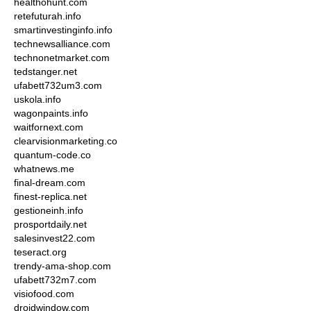
healthohunt.com
retefuturah.info
smartinvestinginfo.info
technewsalliance.com
technonetmarket.com
tedstanger.net
ufabett732um3.com
uskola.info
wagonpaints.info
waitfornext.com
clearvisionmarketing.co
quantum-code.co
whatnews.me
final-dream.com
finest-replica.net
gestioneinh.info
prosportdaily.net
salesinvest22.com
teseract.org
trendy-ama-shop.com
ufabett732m7.com
visiofood.com
droidwindow.com