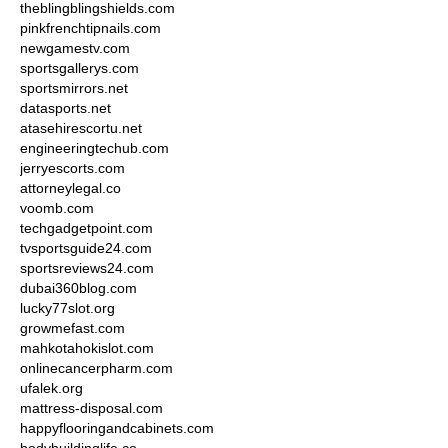
theblingblingshields.com
pinkfrenchtipnails.com
newgamestv.com
sportsgallerys.com
sportsmirrors.net
datasports.net
atasehirescortu.net
engineeringtechub.com
jerryescorts.com
attorneylegal.co
voomb.com
techgadgetpoint.com
tvsportsguide24.com
sportsreviews24.com
dubai360blog.com
lucky77slot.org
growmefast.com
mahkotahokislot.com
onlinecancerpharm.com
ufalek.org
mattress-disposal.com
happyflooringandcabinets.com