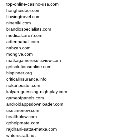
top-online-casino-usa.com
honghuidoor.com
flowingtravel.com
nineniki.com
brandiospecialists.com
medicalcare7.com
adtennaball.com
nabzah.com
mongive.com
matkagameresultsview.com
getsolutionsonline.com
hispinner.org
criticalinsurance.info
nokariposter.com
kalyan-guessing-nightplay.com
gameofpanels.com
androidappsdownloader.com
usetimenow.com
healthblow.com
gohelpmate.com
rajdhani-satta-matka.com
writerscraft.net