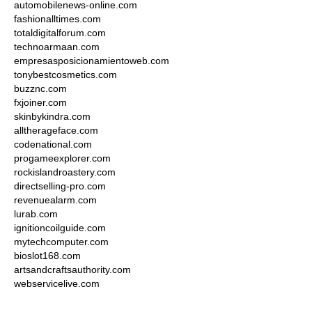
automobilenews-online.com
fashionalltimes.com
totaldigitalforum.com
technoarmaan.com
empresasposicionamientoweb.com
tonybestcosmetics.com
buzznc.com
fxjoiner.com
skinbykindra.com
alltherageface.com
codenational.com
progameexplorer.com
rockislandroastery.com
directselling-pro.com
revenuealarm.com
lurab.com
ignitioncoilguide.com
mytechcomputer.com
bioslot168.com
artsandcraftsauthority.com
webservicelive.com