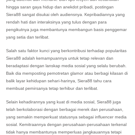
hingga saran gaya hidup dan anekdot pribadi, postingan
Siera88 sangat disukai oleh audiensnya. Kepribadiannya yang
rendah hati dan interaksinya yang tulus dengan para
pengikutnya juga membantunya membangun basis penggemar
yang setia dan terlibat.
Salah satu faktor kunci yang berkontribusi terhadap popularitas
Siera88 adalah kemampuannya untuk tetap relevan dan
beradaptasi dengan lanskap media sosial yang selalu berubah.
Baik dia memposting pemotretan glamor atau berbagi kilasan di
balik layar kehidupan sehari-harinya, Siera88 tahu cara
membuat pemirsanya tetap terhibur dan terlibat.
Selain kehadirannya yang kuat di media sosial, Siera88 juga
telah berkolaborasi dengan berbagai merek dan perusahaan,
yang semakin memperkuat statusnya sebagai influencer media
sosial. Kemitraannya dengan perusahaan-perusahaan terkenal
tidak hanya membantunya memperluas jangkauannya tetapi