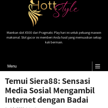
Mainkan slot X500 dari Pragmatic Play hari ini untuk peluang maxwin
maksimal. Slot gacor ini memberi Anda hasil yang memuaskan setiap
kali bermain.
Menu
Temui Siera88: Sensasi
Media Sosial Mengambil
Internet dengan Badai