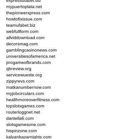
expressufabet.biz
mypuertoplata.net
thepioneerxpress.com
howtofixissue.com
teamufabet.biz
webfullform.com
allviddownload.com
decorsmag.com
gamblingcasinonews.com
universitiesofamerica.net
progameofbrands.com
qbreview.org
servicewueste.org
zippyrevs.com
matkanumbernow.com
myjobcirculars.com
healthmoreoverfitness.com
topslotxgames.com
routerloggnet.net
dantella6.com
slotsgamesone.com
hispinzone.com
kalyanbazarnights.com