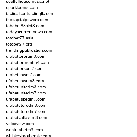
soulfulhousemusic.net
sparklooms.com
tacticalcontractingllc.com
thecapitalpowers.com
tobabet88slot3.com
todayscurrentnews.com
totobet77.asia
totobet77.org
trendingpublication.com
ufabettererum3.com
ufabettermentm4.com
ufabettersum7.com
ufabettinwm7.com
ufabettinwum3.com
ufabetunitedm3.com
ufabetunitedm7.com
ufabetuskedm7.com
ufabetutoredm3.com
ufabetutoredm7.com
ufabetvalleyum3.com
veloxview.com
westufabetm3.com
whiskeybrothersllc.com