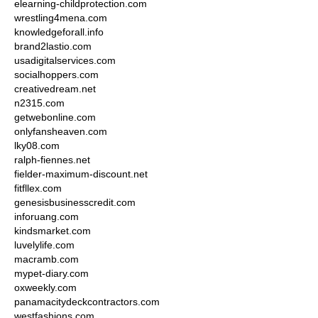
elearning-childprotection.com
wrestling4mena.com
knowledgeforall.info
brand2lastio.com
usadigitalservices.com
socialhoppers.com
creativedream.net
n2315.com
getwebonline.com
onlyfansheaven.com
lky08.com
ralph-fiennes.net
fielder-maximum-discount.net
fitfllex.com
genesisbusinesscredit.com
inforuang.com
kindsmarket.com
luvelylife.com
macramb.com
mypet-diary.com
oxweekly.com
panamacitydeckcontractors.com
westfashions.com