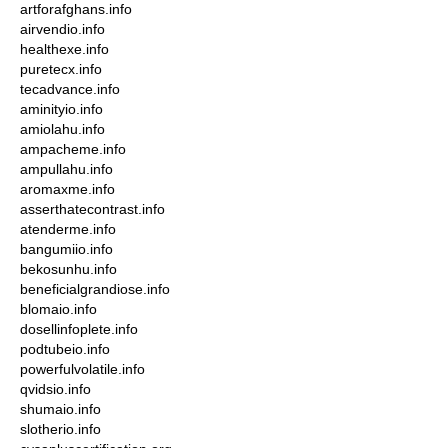
artforafghans.info
airvendio.info
healthexe.info
puretecx.info
tecadvance.info
aminityio.info
amiolahu.info
ampacheme.info
ampullahu.info
aromaxme.info
asserthatecontrast.info
atenderme.info
bangumiio.info
bekosunhu.info
beneficialgrandiose.info
blomaio.info
dosellinfoplete.info
podtubeio.info
powerfulvolatile.info
qvidsio.info
shumaio.info
slotherio.info