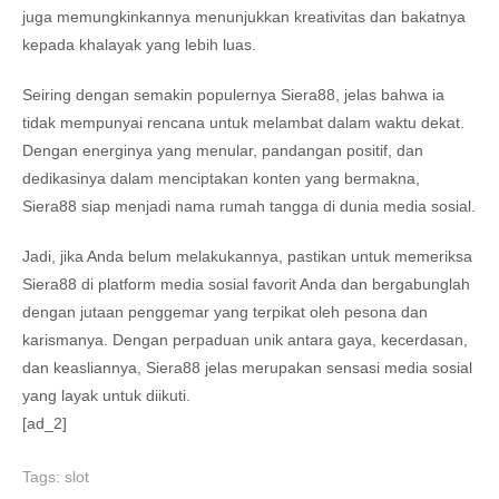
juga memungkinkannya menunjukkan kreativitas dan bakatnya
kepada khalayak yang lebih luas.
Seiring dengan semakin populernya Siera88, jelas bahwa ia
tidak mempunyai rencana untuk melambat dalam waktu dekat.
Dengan energinya yang menular, pandangan positif, dan
dedikasinya dalam menciptakan konten yang bermakna,
Siera88 siap menjadi nama rumah tangga di dunia media sosial.
Jadi, jika Anda belum melakukannya, pastikan untuk memeriksa
Siera88 di platform media sosial favorit Anda dan bergabunglah
dengan jutaan penggemar yang terpikat oleh pesona dan
karismanya. Dengan perpaduan unik antara gaya, kecerdasan,
dan keasliannya, Siera88 jelas merupakan sensasi media sosial
yang layak untuk diikuti.
[ad_2]
Tags:
slot