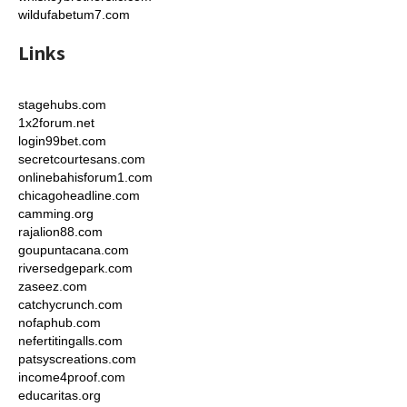
wildufabetum7.com
Links
stagehubs.com
1x2forum.net
login99bet.com
secretcourtesans.com
onlinebahisforum1.com
chicagoheadline.com
camming.org
rajalion88.com
goupuntacana.com
riversedgepark.com
zaseez.com
catchycrunch.com
nofaphub.com
nefertitingalls.com
patsyscreations.com
income4proof.com
educaritas.org