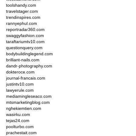
toolshandy.com
travelstager.com
trendinspires.com
rannyephul.com
reportradar360.com
swaggyfashion.com
taraftariumtv10.com
questionquery.com
bodybuildinglegend.com
brilliant-nails.com
dandr-photography.com
dokteroce.com
journal-francais.com
justintv10.com
lawyerule.com
mediamingleseaco.com
mtsmarketingblog.com
nghekiemtien.com
wasirku.com
tejas24.com
poolturbo.com
prachestait.com