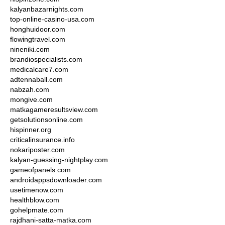
kalyanbazarnights.com
top-online-casino-usa.com
honghuidoor.com
flowingtravel.com
nineniki.com
brandiospecialists.com
medicalcare7.com
adtennaball.com
nabzah.com
mongive.com
matkagameresultsview.com
getsolutionsonline.com
hispinner.org
criticalinsurance.info
nokariposter.com
kalyan-guessing-nightplay.com
gameofpanels.com
androidappsdownloader.com
usetimenow.com
healthblow.com
gohelpmate.com
rajdhani-satta-matka.com