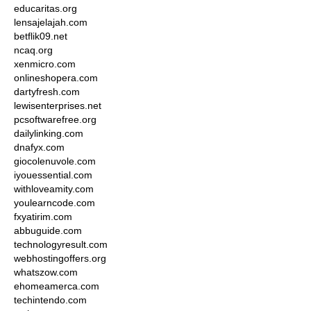
educaritas.org
lensajelajah.com
betflik09.net
ncaq.org
xenmicro.com
onlineshopera.com
dartyfresh.com
lewisenterprises.net
pcsoftwarefree.org
dailylinking.com
dnafyx.com
giocolenuvole.com
iyouessential.com
withloveamity.com
youlearncode.com
fxyatirim.com
abbuguide.com
technologyresult.com
webhostingoffers.org
whatszow.com
ehomeamerca.com
techintendo.com