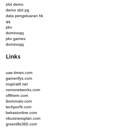
slot demo
demo slot pg
data pengeluaran hk
qq
pkv
dominoqq
pkv games
dominoqq
Links
uae-times.com
gamerifys.com
inspiratif.net
vsmsnetworks.com
offthem.com
ibommatv.com
techporfit.com
bekasionline.com
nbusinessplan.com
greenlife360.com