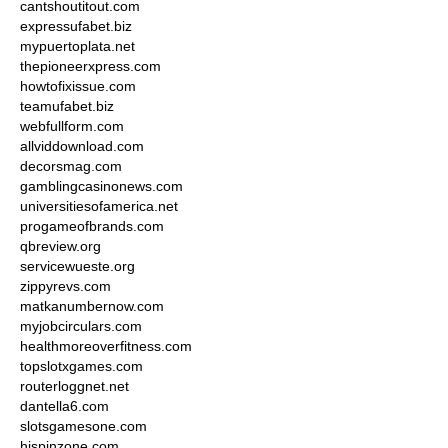
cantshoutitout.com
expressufabet.biz
mypuertoplata.net
thepioneerxpress.com
howtofixissue.com
teamufabet.biz
webfullform.com
allviddownload.com
decorsmag.com
gamblingcasinonews.com
universitiesofamerica.net
progameofbrands.com
qbreview.org
servicewueste.org
zippyrevs.com
matkanumbernow.com
myjobcirculars.com
healthmoreoverfitness.com
topslotxgames.com
routerloggnet.net
dantella6.com
slotsgamesone.com
hispinzone.com