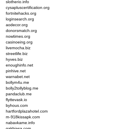
slotherio.info
cysapluscertification.org
fortnitehacks.org
loginsearch.org
aodecor.org
donorsmatch.org
nowtimes.org
casinoeing.org
livemocha.biz
streetlife.biz
hyves.biz
enoughinfo.net
pinhive.net
warnabet.net
bollym4u.me
bolly2tollyblog.me
pandaclub.me
flyttevask.io
byhous.com
hartfordplazahotel.com
m-918kissapk.com
nabavkame.info
gakbiasa.com