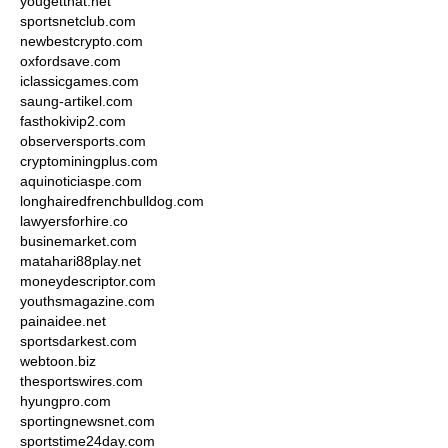
yougetthat.net
sportsnetclub.com
newbestcrypto.com
oxfordsave.com
iclassicgames.com
saung-artikel.com
fasthokivip2.com
observersports.com
cryptominingplus.com
aquinoticiaspe.com
longhairedfrenchbulldog.com
lawyersforhire.co
businemarket.com
matahari88play.net
moneydescriptor.com
youthsmagazine.com
painaidee.net
sportsdarkest.com
webtoon.biz
thesportswires.com
hyungpro.com
sportingnewsnet.com
sportstime24day.com