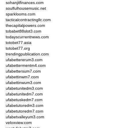
sohanjitfinances.com
soulfulhousemusic.net
sparklooms.com
tacticalcontractingllc.com
thecapitalpowers.com
tobabet88slot3.com
todayscurrentnews.com
totobet77.asia
totobet77.org
trendingpublication.com
ufabettererum3.com
ufabettermentm4.com
ufabettersum7.com
ufabettinwm7.com
ufabettinwum3.com
ufabetunitedm3.com
ufabetunitedm7.com
ufabetuskedm7.com
ufabetutoredm3.com
ufabetutoredm7.com
ufabetvalleyum3.com
veloxview.com