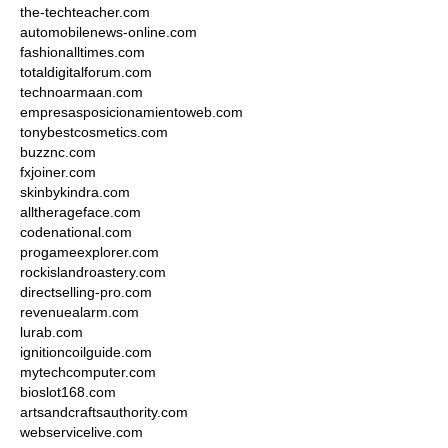
the-techteacher.com
automobilenews-online.com
fashionalltimes.com
totaldigitalforum.com
technoarmaan.com
empresasposicionamientoweb.com
tonybestcosmetics.com
buzznc.com
fxjoiner.com
skinbykindra.com
alltherageface.com
codenational.com
progameexplorer.com
rockislandroastery.com
directselling-pro.com
revenuealarm.com
lurab.com
ignitioncoilguide.com
mytechcomputer.com
bioslot168.com
artsandcraftsauthority.com
webservicelive.com