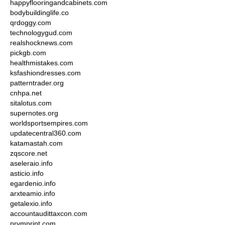
happyflooringandcabinets.com
bodybuildinglife.co
qrdoggy.com
technologygud.com
realshocknews.com
pickgb.com
healthmistakes.com
ksfashiondresses.com
patterntrader.org
cnhpa.net
sitalotus.com
supernotes.org
worldsportsempires.com
updatecentral360.com
katamastah.com
zqscore.net
aseleraio.info
asticio.info
egardenio.info
arxteamio.info
getalexio.info
accountaudittaxcon.com
prymprint.com