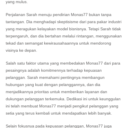
yang mulus.
Perjalanan Sarah menuju pendirian Monas77 bukan tanpa
tantangan. Dia menghadapi skeptisisme dari para pakar industri
yang meragukan kelayakan model bisnisnya. Tetapi Sarah tidak
terpengaruh, dan dia bertahan melalui rintangan, menggunakan
tekad dan semangat kewirausahaannya untuk mendorong
visinya ke depan.
Salah satu faktor utama yang membedakan Monas77 dari para
pesaingnya adalah komitmennya terhadap kepuasan
pelanggan. Sarah memahami pentingnya membangun
hubungan yang kuat dengan pelanggannya, dan dia
menjadikannya prioritas untuk memberikan layanan dan
dukungan pelanggan terkemuka. Dedikasi ini untuk keunggulan
ini telah membuat Monas77 menjadi pengikut pelanggan yang
setia yang terus kembali untuk mendapatkan lebih banyak.
Selain fokusnya pada kepuasan pelanggan, Monas77 juga