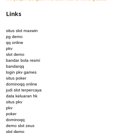
Links
situs slot maxwin
pg demo
qq online
pkv
slot demo
bandar bola resmi
bandarqq
login pkv games
situs poker
dominoqq online
judi slot terpercaya
data keluaran hk
situs pkv
pkv
poker
dominoqq
demo slot zeus
slot demo