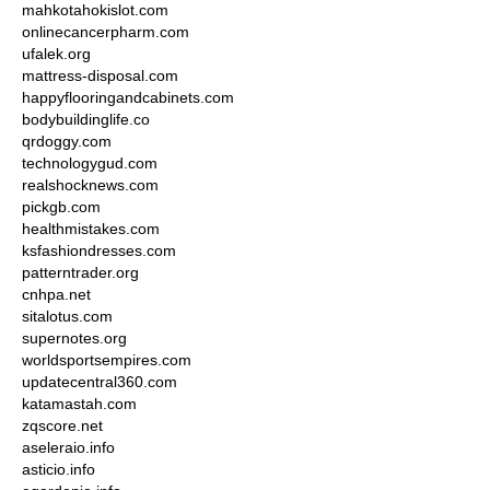
mahkotahokislot.com
onlinecancerpharm.com
ufalek.org
mattress-disposal.com
happyflooringandcabinets.com
bodybuildinglife.co
qrdoggy.com
technologygud.com
realshocknews.com
pickgb.com
healthmistakes.com
ksfashiondresses.com
patterntrader.org
cnhpa.net
sitalotus.com
supernotes.org
worldsportsempires.com
updatecentral360.com
katamastah.com
zqscore.net
aseleraio.info
asticio.info