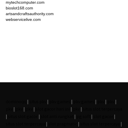
mytechcomputer.com
bioslot168.com
artsandcraftsauthority.com
webservicelive.com
dominoqq
|
situs pkv
|
pkv games
|
pkv games
|
pkv
|
pkv
|
pkv
|
pkv
|
pkv
|
slot gacor hari ini
|
pkv
|
situs slot terpercaya
|
situs slot gacor
|
slot anti rungkat
|
pg soft
|
slot gacor
|
situs slot terpercaya
|
slot pragmatic
|
situs slot terpercaya
|