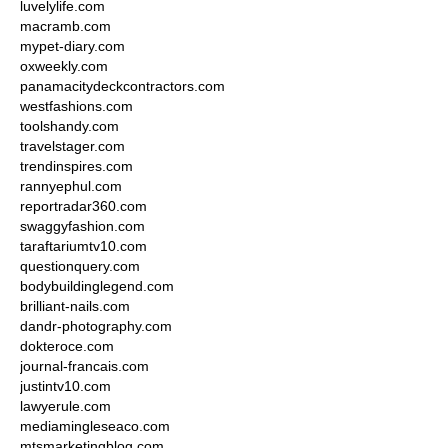
luvelylife.com
macramb.com
mypet-diary.com
oxweekly.com
panamacitydeckcontractors.com
westfashions.com
toolshandy.com
travelstager.com
trendinspires.com
rannyephul.com
reportradar360.com
swaggyfashion.com
taraftariumtv10.com
questionquery.com
bodybuildinglegend.com
brilliant-nails.com
dandr-photography.com
dokteroce.com
journal-francais.com
justintv10.com
lawyerule.com
mediamingleseaco.com
mtsmarketingblog.com