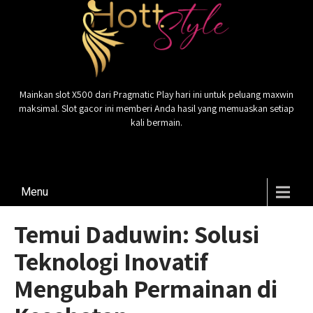
Mainkan slot X500 dari Pragmatic Play hari ini untuk peluang maxwin
maksimal. Slot gacor ini memberi Anda hasil yang memuaskan setiap
kali bermain.
Menu
Temui Daduwin: Solusi
Teknologi Inovatif
Mengubah Permainan di