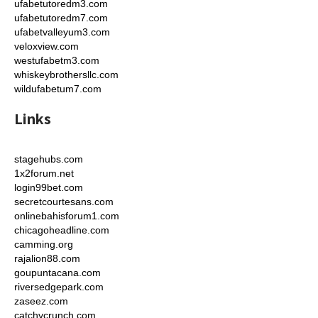
ufabetutoredm3.com
ufabetutoredm7.com
ufabetvalleyum3.com
veloxview.com
westufabetm3.com
whiskeybrothersllc.com
wildufabetum7.com
Links
stagehubs.com
1x2forum.net
login99bet.com
secretcourtesans.com
onlinebahisforum1.com
chicagoheadline.com
camming.org
rajalion88.com
goupuntacana.com
riversedgepark.com
zaseez.com
catchycrunch.com