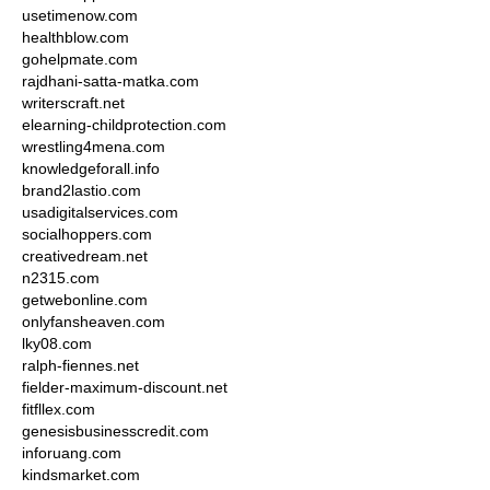
usetimenow.com
healthblow.com
gohelpmate.com
rajdhani-satta-matka.com
writerscraft.net
elearning-childprotection.com
wrestling4mena.com
knowledgeforall.info
brand2lastio.com
usadigitalservices.com
socialhoppers.com
creativedream.net
n2315.com
getwebonline.com
onlyfansheaven.com
lky08.com
ralph-fiennes.net
fielder-maximum-discount.net
fitfllex.com
genesisbusinesscredit.com
inforuang.com
kindsmarket.com