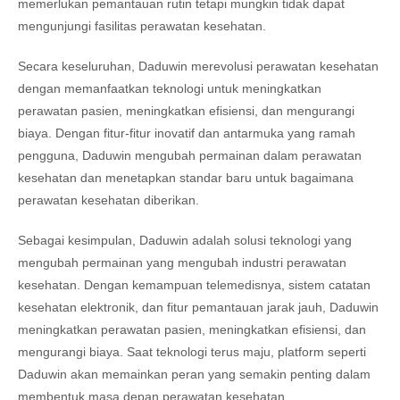
memerlukan pemantauan rutin tetapi mungkin tidak dapat
mengunjungi fasilitas perawatan kesehatan.
Secara keseluruhan, Daduwin merevolusi perawatan kesehatan
dengan memanfaatkan teknologi untuk meningkatkan
perawatan pasien, meningkatkan efisiensi, dan mengurangi
biaya. Dengan fitur-fitur inovatif dan antarmuka yang ramah
pengguna, Daduwin mengubah permainan dalam perawatan
kesehatan dan menetapkan standar baru untuk bagaimana
perawatan kesehatan diberikan.
Sebagai kesimpulan, Daduwin adalah solusi teknologi yang
mengubah permainan yang mengubah industri perawatan
kesehatan. Dengan kemampuan telemedisnya, sistem catatan
kesehatan elektronik, dan fitur pemantauan jarak jauh, Daduwin
meningkatkan perawatan pasien, meningkatkan efisiensi, dan
mengurangi biaya. Saat teknologi terus maju, platform seperti
Daduwin akan memainkan peran yang semakin penting dalam
membentuk masa depan perawatan kesehatan.