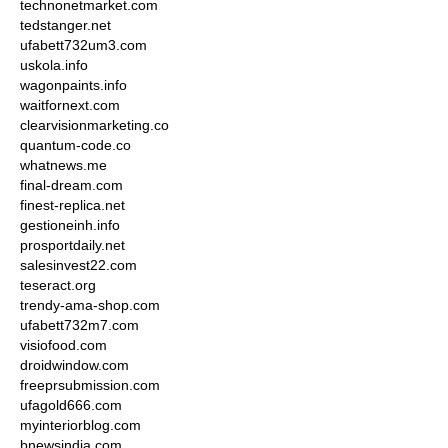
technonetmarket.com
tedstanger.net
ufabett732um3.com
uskola.info
wagonpaints.info
waitfornext.com
clearvisionmarketing.co
quantum-code.co
whatnews.me
final-dream.com
finest-replica.net
gestioneinh.info
prosportdaily.net
salesinvest22.com
teseract.org
trendy-ama-shop.com
ufabett732m7.com
visiofood.com
droidwindow.com
freeprsubmission.com
ufagold666.com
myinteriorblog.com
bnewsindia.com