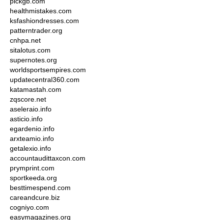
pickgb.com
healthmistakes.com
ksfashiondresses.com
patterntrader.org
cnhpa.net
sitalotus.com
supernotes.org
worldsportsempires.com
updatecentral360.com
katamastah.com
zqscore.net
aseleraio.info
asticio.info
egardenio.info
arxteamio.info
getalexio.info
accountaudittaxcon.com
prymprint.com
sportkeeda.org
besttimespend.com
careandcure.biz
cogniyo.com
easymagazines.org