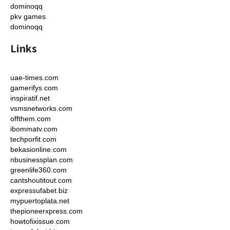
dominoqq
pkv games
dominoqq
Links
uae-times.com
gamerifys.com
inspiratif.net
vsmsnetworks.com
offthem.com
ibommatv.com
techporfit.com
bekasionline.com
nbusinessplan.com
greenlife360.com
cantshoutitout.com
expressufabet.biz
mypuertoplata.net
thepioneerxpress.com
howtofixissue.com