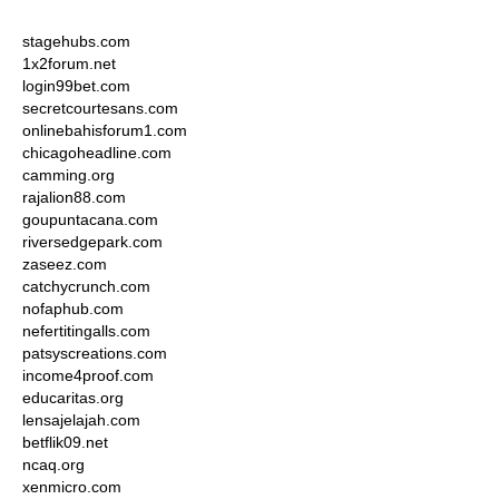
stagehubs.com
1x2forum.net
login99bet.com
secretcourtesans.com
onlinebahisforum1.com
chicagoheadline.com
camming.org
rajalion88.com
goupuntacana.com
riversedgepark.com
zaseez.com
catchycrunch.com
nofaphub.com
nefertitingalls.com
patsyscreations.com
income4proof.com
educaritas.org
lensajelajah.com
betflik09.net
ncaq.org
xenmicro.com