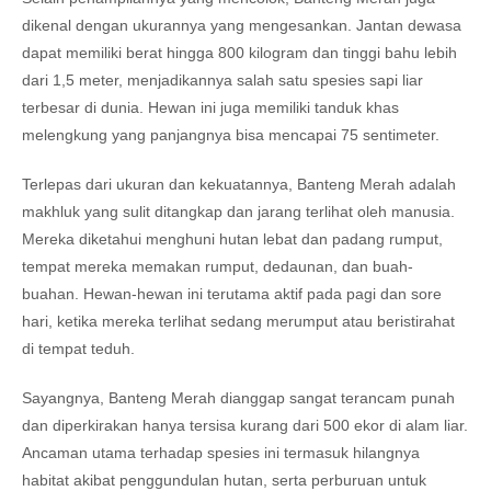
dikenal dengan ukurannya yang mengesankan. Jantan dewasa
dapat memiliki berat hingga 800 kilogram dan tinggi bahu lebih
dari 1,5 meter, menjadikannya salah satu spesies sapi liar
terbesar di dunia. Hewan ini juga memiliki tanduk khas
melengkung yang panjangnya bisa mencapai 75 sentimeter.
Terlepas dari ukuran dan kekuatannya, Banteng Merah adalah
makhluk yang sulit ditangkap dan jarang terlihat oleh manusia.
Mereka diketahui menghuni hutan lebat dan padang rumput,
tempat mereka memakan rumput, dedaunan, dan buah-
buahan. Hewan-hewan ini terutama aktif pada pagi dan sore
hari, ketika mereka terlihat sedang merumput atau beristirahat
di tempat teduh.
Sayangnya, Banteng Merah dianggap sangat terancam punah
dan diperkirakan hanya tersisa kurang dari 500 ekor di alam liar.
Ancaman utama terhadap spesies ini termasuk hilangnya
habitat akibat penggundulan hutan, serta perburuan untuk