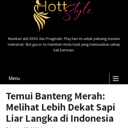
Mainkan slot X500 dari Pragmatic Play hari ini untuk peluang maxwin
maksimal. Slot gacor ini memberi Anda hasil yang memuaskan setiap
kali bermain.
Menu
Temui Banteng Merah:
Melihat Lebih Dekat Sapi
Liar Langka di Indonesia