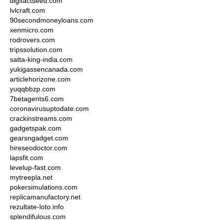
digitactseed.com
lvlcraft.com
90secondmoneyloans.com
xenmicro.com
rodrovers.com
tripssolution.com
satta-king-india.com
yukigassencanada.com
articlehorizone.com
yuqqbbzp.com
7betagents6.com
coronavirusuptodate.com
crackinstreams.com
gadgetspak.com
gearsngadget.com
hireseodoctor.com
lapsfit.com
levelup-fast.com
mytreepla.net
pokersimulations.com
replicamanufactory.net
rezultate-loto.info
splendifulous.com