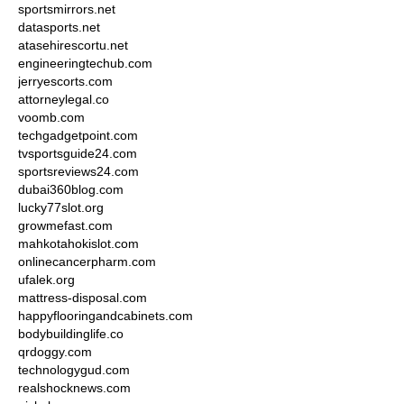
sportsmirrors.net
datasports.net
atasehirescortu.net
engineeringtechub.com
jerryescorts.com
attorneylegal.co
voomb.com
techgadgetpoint.com
tvsportsguide24.com
sportsreviews24.com
dubai360blog.com
lucky77slot.org
growmefast.com
mahkotahokislot.com
onlinecancerpharm.com
ufalek.org
mattress-disposal.com
happyflooringandcabinets.com
bodybuildinglife.co
qrdoggy.com
technologygud.com
realshocknews.com