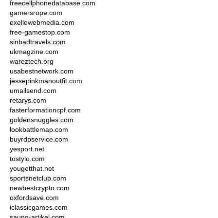
freecellphonedatabase.com
gamersrope.com
exellewebmedia.com
free-gamestop.com
sinbadtravels.com
ukmagzine.com
wareztech.org
usabestnetwork.com
jessepinkmanoutfit.com
umailsend.com
retarys.com
fasterformationcpf.com
goldensnuggles.com
lookbattlemap.com
buyrdpservice.com
yesport.net
tostylo.com
yougetthat.net
sportsnetclub.com
newbestcrypto.com
oxfordsave.com
iclassicgames.com
saung-artikel.com