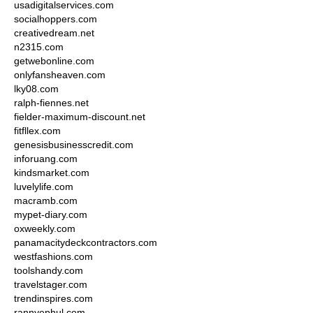
usadigitalservices.com
socialhoppers.com
creativedream.net
n2315.com
getwebonline.com
onlyfansheaven.com
lky08.com
ralph-fiennes.net
fielder-maximum-discount.net
fitfllex.com
genesisbusinesscredit.com
inforuang.com
kindsmarket.com
luvelylife.com
macramb.com
mypet-diary.com
oxweekly.com
panamacitydeckcontractors.com
westfashions.com
toolshandy.com
travelstager.com
trendinspires.com
rannyephul.com