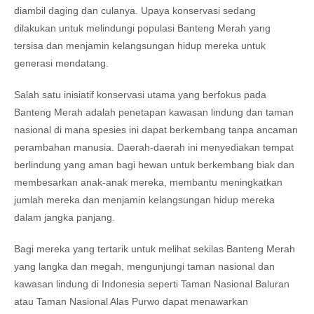
diambil daging dan culanya. Upaya konservasi sedang
dilakukan untuk melindungi populasi Banteng Merah yang
tersisa dan menjamin kelangsungan hidup mereka untuk
generasi mendatang.
Salah satu inisiatif konservasi utama yang berfokus pada
Banteng Merah adalah penetapan kawasan lindung dan taman
nasional di mana spesies ini dapat berkembang tanpa ancaman
perambahan manusia. Daerah-daerah ini menyediakan tempat
berlindung yang aman bagi hewan untuk berkembang biak dan
membesarkan anak-anak mereka, membantu meningkatkan
jumlah mereka dan menjamin kelangsungan hidup mereka
dalam jangka panjang.
Bagi mereka yang tertarik untuk melihat sekilas Banteng Merah
yang langka dan megah, mengunjungi taman nasional dan
kawasan lindung di Indonesia seperti Taman Nasional Baluran
atau Taman Nasional Alas Purwo dapat menawarkan