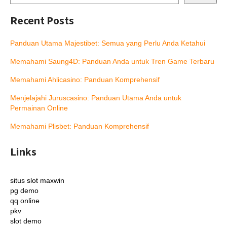
Recent Posts
Panduan Utama Majestibet: Semua yang Perlu Anda Ketahui
Memahami Saung4D: Panduan Anda untuk Tren Game Terbaru
Memahami Ahlicasino: Panduan Komprehensif
Menjelajahi Juruscasino: Panduan Utama Anda untuk
Permainan Online
Memahami Plisbet: Panduan Komprehensif
Links
situs slot maxwin
pg demo
qq online
pkv
slot demo