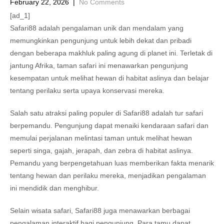
February 22, 2026
|
No Comments
[ad_1]
Safari88 adalah pengalaman unik dan mendalam yang
memungkinkan pengunjung untuk lebih dekat dan pribadi
dengan beberapa makhluk paling agung di planet ini. Terletak di
jantung Afrika, taman safari ini menawarkan pengunjung
kesempatan untuk melihat hewan di habitat aslinya dan belajar
tentang perilaku serta upaya konservasi mereka.
Salah satu atraksi paling populer di Safari88 adalah tur safari
berpemandu. Pengunjung dapat menaiki kendaraan safari dan
memulai perjalanan melintasi taman untuk melihat hewan
seperti singa, gajah, jerapah, dan zebra di habitat aslinya.
Pemandu yang berpengetahuan luas memberikan fakta menarik
tentang hewan dan perilaku mereka, menjadikan pengalaman
ini mendidik dan menghibur.
Selain wisata safari, Safari88 juga menawarkan berbagai
pengalaman interaktif bagi pengunjung. Para tamu dapat