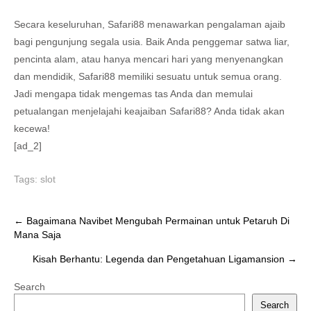
Secara keseluruhan, Safari88 menawarkan pengalaman ajaib
bagi pengunjung segala usia. Baik Anda penggemar satwa liar,
pencinta alam, atau hanya mencari hari yang menyenangkan
dan mendidik, Safari88 memiliki sesuatu untuk semua orang.
Jadi mengapa tidak mengemas tas Anda dan memulai
petualangan menjelajahi keajaiban Safari88? Anda tidak akan
kecewa!
[ad_2]
Tags:
slot
Post
←
Bagaimana Navibet Mengubah Permainan untuk Petaruh Di
Mana Saja
navigation
Kisah Berhantu: Legenda dan Pengetahuan Ligamansion
→
Search
Search