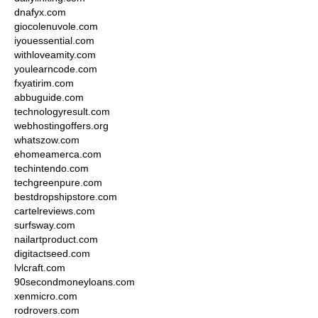
dnafyx.com
giocolenuvole.com
iyouessential.com
withloveamity.com
youlearncode.com
fxyatirim.com
abbuguide.com
technologyresult.com
webhostingoffers.org
whatszow.com
ehomeamerca.com
techintendo.com
techgreenpure.com
bestdropshipstore.com
cartelreviews.com
surfsway.com
nailartproduct.com
digitactseed.com
lvlcraft.com
90secondmoneyloans.com
xenmicro.com
rodrovers.com