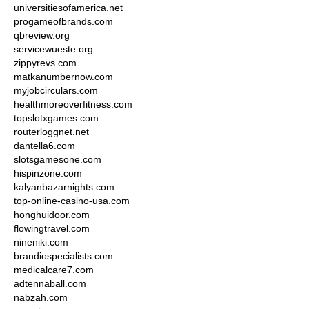
universitiesofamerica.net
progameofbrands.com
qbreview.org
servicewueste.org
zippyrevs.com
matkanumbernow.com
myjobcirculars.com
healthmoreoverfitness.com
topslotxgames.com
routerloggnet.net
dantella6.com
slotsgamesone.com
hispinzone.com
kalyanbazarnights.com
top-online-casino-usa.com
honghuidoor.com
flowingtravel.com
nineniki.com
brandiospecialists.com
medicalcare7.com
adtennaball.com
nabzah.com