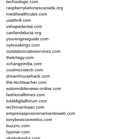
techoologic.com
raspberryketonescanada.org
medihealthrules.com
usathrill.com
vshapedental.com
canfandalucia.org
yourengineguide.com
nybreakings.com
outstationcabsservices.com
thekrtagy.com
xchangeindia.com
coolmicrotech.com
dreamhousehack.com
the-techteacher.com
automobilenews-online.com
fashionalltimes.com
totaldigitalforum.com
technoarmaan.com
empresasposicionamientoweb.com
tonybestcosmetics.com
buzznc.com
fxjoiner.com
skinbykindra.com