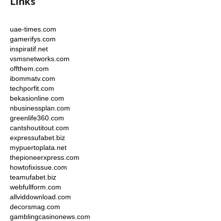
Links
uae-times.com
gamerifys.com
inspiratif.net
vsmsnetworks.com
offthem.com
ibommatv.com
techporfit.com
bekasionline.com
nbusinessplan.com
greenlife360.com
cantshoutitout.com
expressufabet.biz
mypuertoplata.net
thepioneerxpress.com
howtofixissue.com
teamufabet.biz
webfullform.com
allviddownload.com
decorsmag.com
gamblingcasinonews.com