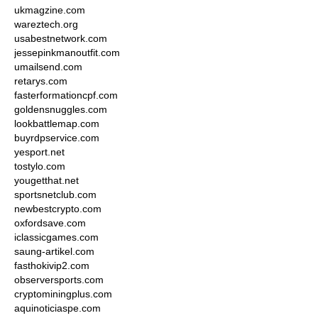
ukmagzine.com
wareztech.org
usabestnetwork.com
jessepinkmanoutfit.com
umailsend.com
retarys.com
fasterformationcpf.com
goldensnuggles.com
lookbattlemap.com
buyrdpservice.com
yesport.net
tostylo.com
yougetthat.net
sportsnetclub.com
newbestcrypto.com
oxfordsave.com
iclassicgames.com
saung-artikel.com
fasthokivip2.com
observersports.com
cryptominingplus.com
aquinoticiaspe.com