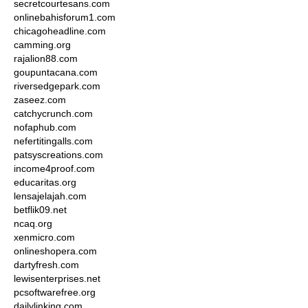
secretcourtesans.com
onlinebahisforum1.com
chicagoheadline.com
camming.org
rajalion88.com
goupuntacana.com
riversedgepark.com
zaseez.com
catchycrunch.com
nofaphub.com
nefertitingalls.com
patsyscreations.com
income4proof.com
educaritas.org
lensajelajah.com
betflik09.net
ncaq.org
xenmicro.com
onlineshopera.com
dartyfresh.com
lewisenterprises.net
pcsoftwarefree.org
dailylinking.com