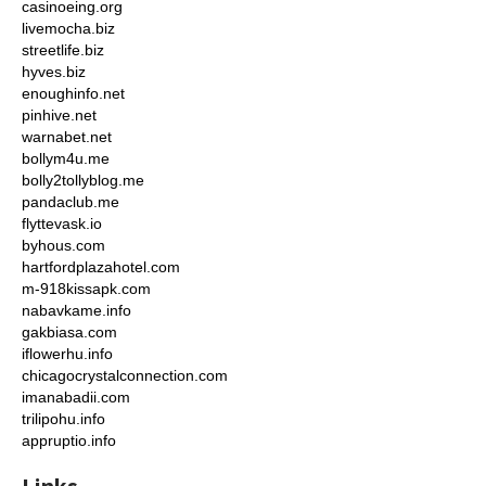
casinoeing.org
livemocha.biz
streetlife.biz
hyves.biz
enoughinfo.net
pinhive.net
warnabet.net
bollym4u.me
bolly2tollyblog.me
pandaclub.me
flyttevask.io
byhous.com
hartfordplazahotel.com
m-918kissapk.com
nabavkame.info
gakbiasa.com
iflowerhu.info
chicagocrystalconnection.com
imanabadii.com
trilipohu.info
appruptio.info