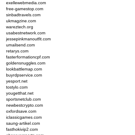
exellewebmedia.com
free-gamestop.com
sinbadtravels.com
ukmagzine.com
wareztech.org
usabestnetwork.com
jessepinkmanoutfit.com
umailsend.com
retarys.com
fasterformationcpf.com
goldensnuggles.com
lookbattlemap.com
buyrdpservice.com
yesport.net
tostylo.com
yougetthat.net
sportsnetclub.com
newbestcrypto.com
oxfordsave.com
iclassicgames.com
saung-artikel.com
fasthokivip2.com