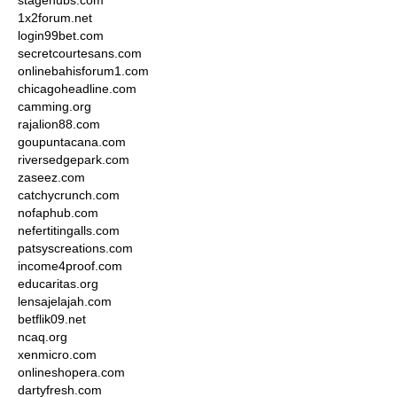
stagehubs.com
1x2forum.net
login99bet.com
secretcourtesans.com
onlinebahisforum1.com
chicagoheadline.com
camming.org
rajalion88.com
goupuntacana.com
riversedgepark.com
zaseez.com
catchycrunch.com
nofaphub.com
nefertitingalls.com
patsyscreations.com
income4proof.com
educaritas.org
lensajelajah.com
betflik09.net
ncaq.org
xenmicro.com
onlineshopera.com
dartyfresh.com