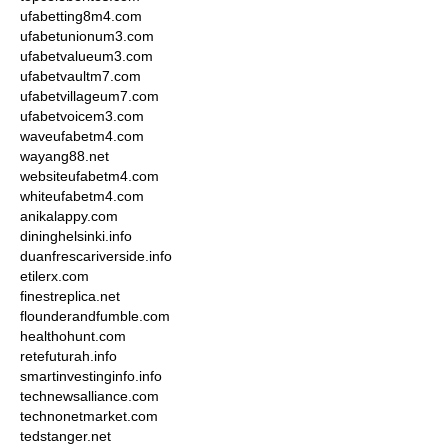
ufabetting8m4.com
ufabetunionum3.com
ufabetvalueum3.com
ufabetvaultm7.com
ufabetvillageum7.com
ufabetvoicem3.com
waveufabetm4.com
wayang88.net
websiteufabetm4.com
whiteufabetm4.com
anikalappy.com
dininghelsinki.info
duanfrescariverside.info
etilerx.com
finestreplica.net
flounderandfumble.com
healthohunt.com
retefuturah.info
smartinvestinginfo.info
technewsalliance.com
technonetmarket.com
tedstanger.net