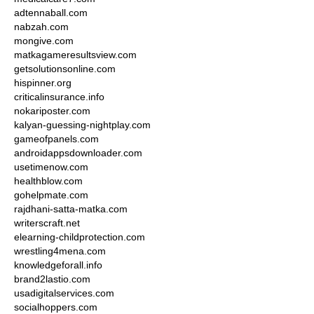
adtennaball.com
nabzah.com
mongive.com
matkagameresultsview.com
getsolutionsonline.com
hispinner.org
criticalinsurance.info
nokariposter.com
kalyan-guessing-nightplay.com
gameofpanels.com
androidappsdownloader.com
usetimenow.com
healthblow.com
gohelpmate.com
rajdhani-satta-matka.com
writerscraft.net
elearning-childprotection.com
wrestling4mena.com
knowledgeforall.info
brand2lastio.com
usadigitalservices.com
socialhoppers.com