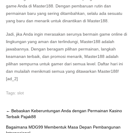
game Anda di Master188. Dengan pembaruan rutin dan
permainan baru yang sering ditambahkan, selalu ada sesuatu
yang baru dan menarik untuk dinantikan di Master188.
Jadi, jika Anda ingin merasakan serunya bermain game online di
lingkungan yang aman dan terlindungi, Master188 adalah
jawabannya. Dengan beragam pilihan permainan, langkah
keamanan terbaik, dan promosi menarik, Master188 adalah
pilihan sempurna untuk gamer dari semua level. Daftar hari ini
dan mulailah menikmati semua yang ditawarkan Master188!
[ad_2]
Tags:
slot
Post
←
Bebaskan Keberuntungan Anda dengan Permainan Kasino
Terbaik Pajak88
navigation
Bagaimana MDG99 Membentuk Masa Depan Pembangunan