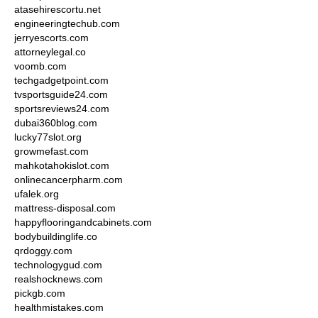
atasehirescortu.net
engineeringtechub.com
jerryescorts.com
attorneylegal.co
voomb.com
techgadgetpoint.com
tvsportsguide24.com
sportsreviews24.com
dubai360blog.com
lucky77slot.org
growmefast.com
mahkotahokislot.com
onlinecancerpharm.com
ufalek.org
mattress-disposal.com
happyflooringandcabinets.com
bodybuildinglife.co
qrdoggy.com
technologygud.com
realshocknews.com
pickgb.com
healthmistakes.com