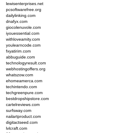
lewisenterprises.net
pcsoftwarefree.org
dailylinking.com
dnafyx.com
giocolenuvole.com
iyouessential.com
withloveamity.com
youlearncode.com
fxyatirim.com
abbuguide.com
technologyresult.com
webhostingoffers.org
whatszow.com
ehomeamerca.com
techintendo.com
techgreenpure.com
bestdropshipstore.com
cartelreviews.com
surfsway.com
nailartproduct.com
digitactseed.com
lvlcraft.com