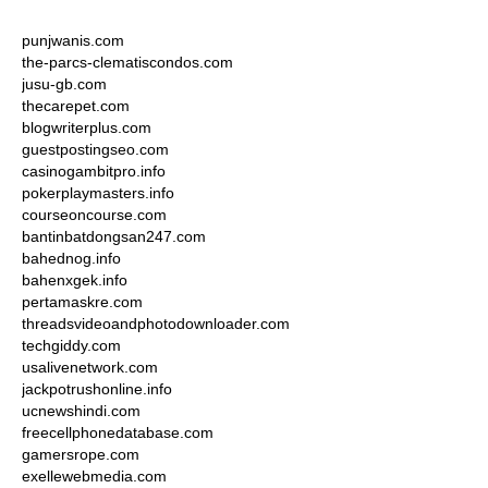
punjwanis.com
the-parcs-clematiscondos.com
jusu-gb.com
thecarepet.com
blogwriterplus.com
guestpostingseo.com
casinogambitpro.info
pokerplaymasters.info
courseoncourse.com
bantinbatdongsan247.com
bahednog.info
bahenxgek.info
pertamaskre.com
threadsvideoandphotodownloader.com
techgiddy.com
usalivenetwork.com
jackpotrushonline.info
ucnewshindi.com
freecellphonedatabase.com
gamersrope.com
exellewebmedia.com