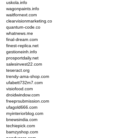
uskola.info
wagonpaints.info
waitfornext.com
clearvisionmarketing.co
quantum-code.co
whatnews.me
final-dream.com
finest-replica.net
gestioneinh.info
prosportdaily.net
salesinvest22.com
teseract.org
trendy-ama-shop.com
ufabett732m7.com
visiofood.com
droidwindow.com
freeprsubmission.com
ufagold666.com
myinteriorblog.com
bnewsindia.com
techiepick.com
bamzyshop.com