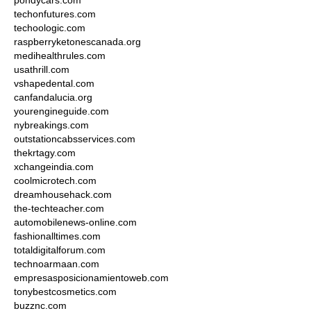
pondycars.com
techonfutures.com
techoologic.com
raspberryketonescanada.org
medihealthrules.com
usathrill.com
vshapedental.com
canfandalucia.org
yourengineguide.com
nybreakings.com
outstationcabsservices.com
thekrtagy.com
xchangeindia.com
coolmicrotech.com
dreamhousehack.com
the-techteacher.com
automobilenews-online.com
fashionalltimes.com
totaldigitalforum.com
technoarmaan.com
empresasposicionamientoweb.com
tonybestcosmetics.com
buzznc.com