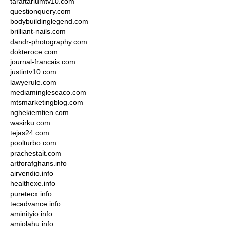
taraftariumtv10.com
questionquery.com
bodybuildinglegend.com
brilliant-nails.com
dandr-photography.com
dokteroce.com
journal-francais.com
justintv10.com
lawyerule.com
mediamingleseaco.com
mtsmarketingblog.com
nghekiemtien.com
wasirku.com
tejas24.com
poolturbo.com
prachestait.com
artforafghans.info
airvendio.info
healthexe.info
puretecx.info
tecadvance.info
aminityio.info
amiolahu.info