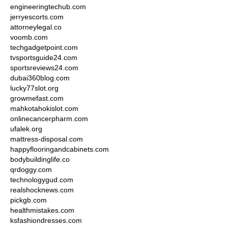
engineeringtechub.com
jerryescorts.com
attorneylegal.co
voomb.com
techgadgetpoint.com
tvsportsguide24.com
sportsreviews24.com
dubai360blog.com
lucky77slot.org
growmefast.com
mahkotahokislot.com
onlinecancerpharm.com
ufalek.org
mattress-disposal.com
happyflooringandcabinets.com
bodybuildinglife.co
qrdoggy.com
technologygud.com
realshocknews.com
pickgb.com
healthmistakes.com
ksfashiondresses.com