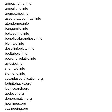
ampacheme.info
ampullahu.info
aromaxme.info
asserthatecontrast.info
atenderme.info
bangumiio.info
bekosunhu.info
beneficialgrandiose.info
blomaio.info
dosellinfoplete.info
podtubeio.info
powerfulvolatile.info
qvidsio.info
shumaio.info
slotherio.info
cysapluscertification.org
fortnitehacks.org
loginsearch.org
aodecor.org
donorsmatch.org
nowtimes.org
casinoeing.org