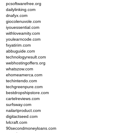
pcsoftwarefree.org
dailylinking.com
dnafyx.com
giocolenuvole.com
iyouessential.com
withloveamity.com
youlearncode.com
fxyatirim.com
abbuguide.com
technologyresult.com
webhostingoffers.org
whatszow.com
ehomeamerca.com
techintendo.com
techgreenpure.com
bestdropshipstore.com
cartelreviews.com
surfsway.com
nailartproduct.com
digitactseed.com
lvlcraft.com
90secondmoneyloans.com