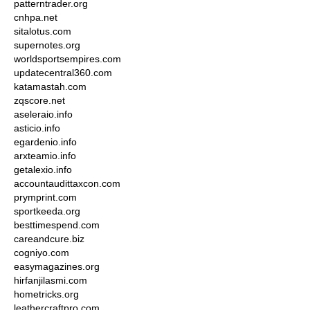
patterntrader.org
cnhpa.net
sitalotus.com
supernotes.org
worldsportsempires.com
updatecentral360.com
katamastah.com
zqscore.net
aseleraio.info
asticio.info
egardenio.info
arxteamio.info
getalexio.info
accountaudittaxcon.com
prymprint.com
sportkeeda.org
besttimespend.com
careandcure.biz
cogniyo.com
easymagazines.org
hirfanjilasmi.com
hometricks.org
leathercraftpro.com