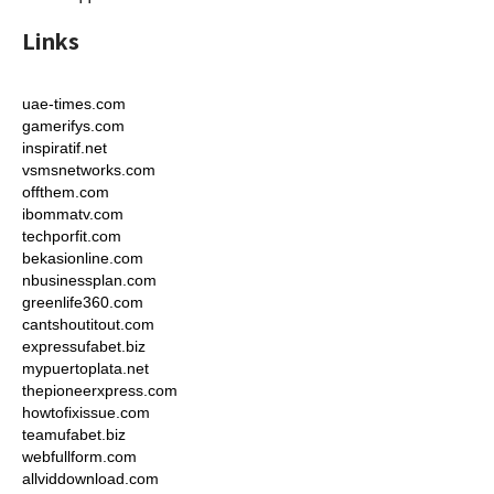
Links
uae-times.com
gamerifys.com
inspiratif.net
vsmsnetworks.com
offthem.com
ibommatv.com
techporfit.com
bekasionline.com
nbusinessplan.com
greenlife360.com
cantshoutitout.com
expressufabet.biz
mypuertoplata.net
thepioneerxpress.com
howtofixissue.com
teamufabet.biz
webfullform.com
allviddownload.com