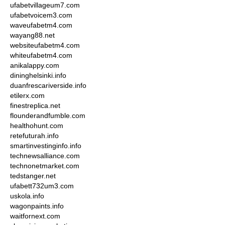
ufabetvillageum7.com
ufabetvoicem3.com
waveufabetm4.com
wayang88.net
websiteufabetm4.com
whiteufabetm4.com
anikalappy.com
dininghelsinki.info
duanfrescariverside.info
etilerx.com
finestreplica.net
flounderandfumble.com
healthohunt.com
retefuturah.info
smartinvestinginfo.info
technewsalliance.com
technonetmarket.com
tedstanger.net
ufabett732um3.com
uskola.info
wagonpaints.info
waitfornext.com