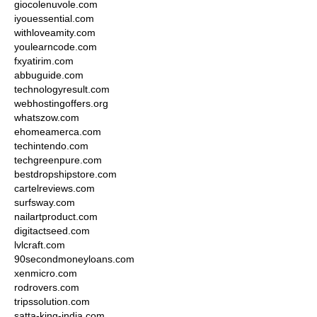
giocolenuvole.com
iyouessential.com
withloveamity.com
youlearncode.com
fxyatirim.com
abbuguide.com
technologyresult.com
webhostingoffers.org
whatszow.com
ehomeamerca.com
techintendo.com
techgreenpure.com
bestdropshipstore.com
cartelreviews.com
surfsway.com
nailartproduct.com
digitactseed.com
lvlcraft.com
90secondmoneyloans.com
xenmicro.com
rodrovers.com
tripssolution.com
satta-king-india.com