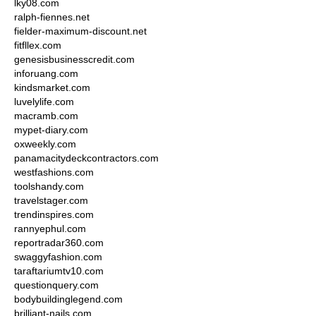
lky08.com
ralph-fiennes.net
fielder-maximum-discount.net
fitfllex.com
genesisbusinesscredit.com
inforuang.com
kindsmarket.com
luvelylife.com
macramb.com
mypet-diary.com
oxweekly.com
panamacitydeckcontractors.com
westfashions.com
toolshandy.com
travelstager.com
trendinspires.com
rannyephul.com
reportradar360.com
swaggyfashion.com
taraftariumtv10.com
questionquery.com
bodybuildinglegend.com
brilliant-nails.com