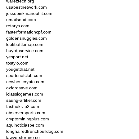
wareztech.org
usabestnetwork.com
jessepinkmanoutfit.com
umailsend.com
retarys.com
fasterformationcpf.com
goldensnuggles.com
lookbattlemap.com
buyrdpservice.com
yesport.net
tostylo.com
yougetthat.net
sportsnetclub.com
newbestcrypto.com
oxfordsave.com
iclassicgames.com
saung-artikel.com
fasthokivip2.com
observersports.com
cryptominingplus.com
aquinoticiaspe.com
longhairedfrenchbulldog.com
lawyersforhire.co