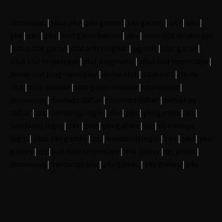
dominoqq
|
situs pkv
|
pkv games
|
pkv games
|
pkv
|
pkv
|
pkv
|
pkv
|
pkv
|
slot gacor hari ini
|
pkv
|
situs slot terpercaya
|
situs slot gacor
|
slot anti rungkat
|
pg soft
|
slot gacor
|
situs slot terpercaya
|
slot pragmatic
|
situs slot terpercaya
|
demo slot pragmatic play
|
demo slot
|
situs slot
|
demo
slot
|
slot maxwin
|
slot gacor maxwin
|
dominoqq
|
dominoqq
|
menuqq daftar
|
murniqq daftar
|
hematqq
daftar
|
qq
|
bandarqq login
|
pkv
|
pkv
|
pkv games
|
qq
|
bandarqq login
|
pkv
|
pkv
|
pkv games
|
qq
|
dominoqq
login
|
situs pkv games
|
qq
|
bandarqq login
|
pkv
|
pkv
|
pkv
games
|
qq
|
judi bola terpercaya
|
mix parlay
|
qq poker
|
dominoqq
|
bandarqq pkv
|
pkv games
|
pkv games
|
pkv