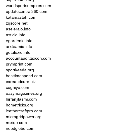
worldsportsempires.com
updatecentral360.com
katamastah.com
zqscore.net
aseleraio.info
asticio.info
egardenio.info
arxteamio.info
getalexio.info
accountaudittaxcon.com
prymprint.com
sportkeeda.org
besttimespend.com
careandcure.biz
cogniyo.com
easymagazines.org
hirfanjilasmi.com
hometricks.org
leathercraftpro.com
microgridpower.org
mixiqo.com
needglobe.com