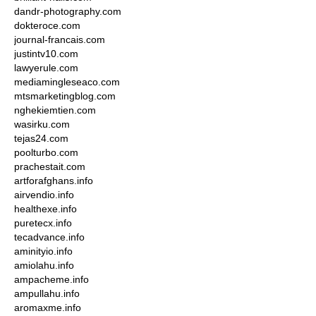
dandr-photography.com
dokteroce.com
journal-francais.com
justintv10.com
lawyerule.com
mediamingleseaco.com
mtsmarketingblog.com
nghekiemtien.com
wasirku.com
tejas24.com
poolturbo.com
prachestait.com
artforafghans.info
airvendio.info
healthexe.info
puretecx.info
tecadvance.info
aminityio.info
amiolahu.info
ampacheme.info
ampullahu.info
aromaxme.info