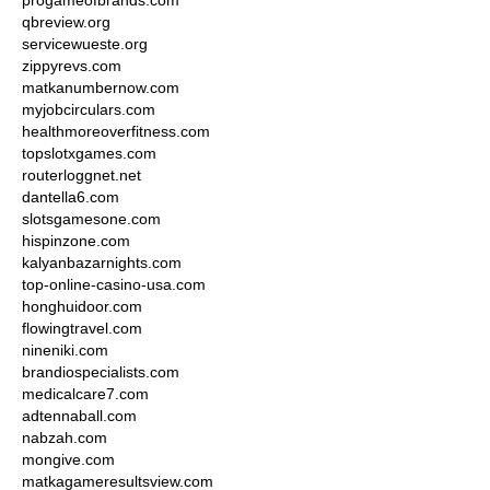
progameofbrands.com
qbreview.org
servicewueste.org
zippyrevs.com
matkanumbernow.com
myjobcirculars.com
healthmoreoverfitness.com
topslotxgames.com
routerloggnet.net
dantella6.com
slotsgamesone.com
hispinzone.com
kalyanbazarnights.com
top-online-casino-usa.com
honghuidoor.com
flowingtravel.com
nineniki.com
brandiospecialists.com
medicalcare7.com
adtennaball.com
nabzah.com
mongive.com
matkagameresultsview.com