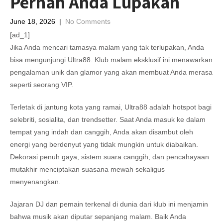
Pernah Anda Lupakan
June 18, 2026
|
No Comments
[ad_1]
Jika Anda mencari tamasya malam yang tak terlupakan, Anda
bisa mengunjungi Ultra88. Klub malam eksklusif ini menawarkan
pengalaman unik dan glamor yang akan membuat Anda merasa
seperti seorang VIP.
Terletak di jantung kota yang ramai, Ultra88 adalah hotspot bagi
selebriti, sosialita, dan trendsetter. Saat Anda masuk ke dalam
tempat yang indah dan canggih, Anda akan disambut oleh
energi yang berdenyut yang tidak mungkin untuk diabaikan.
Dekorasi penuh gaya, sistem suara canggih, dan pencahayaan
mutakhir menciptakan suasana mewah sekaligus
menyenangkan.
Jajaran DJ dan pemain terkenal di dunia dari klub ini menjamin
bahwa musik akan diputar sepanjang malam. Baik Anda