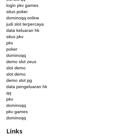
login pkv games
situs poker
dominoqq online
judi slot terpercaya
data keluaran hk
situs pkv
pkv
poker
dominoqq
demo slot zeus
slot demo
slot demo
demo slot pg
data pengeluaran hk
qq
pkv
dominoqq
pkv games
dominoqq
Links