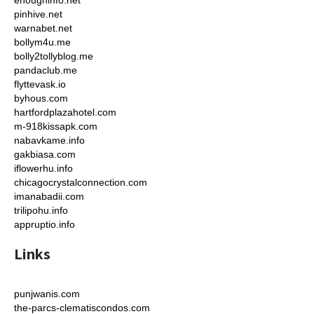
enoughinfo.net
pinhive.net
warnabet.net
bollym4u.me
bolly2tollyblog.me
pandaclub.me
flyttevask.io
byhous.com
hartfordplazahotel.com
m-918kissapk.com
nabavkame.info
gakbiasa.com
iflowerhu.info
chicagocrystalconnection.com
imanabadii.com
trilipohu.info
appruptio.info
Links
punjwanis.com
the-parcs-clematiscondos.com