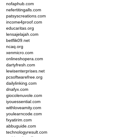
nofaphub.com
nefertitingalls.com
patsyscreations.com
income4proof.com
educaritas.org
lensajelajah.com
betflik09.net
ncaq.org
xenmicro.com
onlineshopera.com
dartyfresh.com
lewisenterprises.net
pcsoftwarefree.org
dailylinking.com
dnafyx.com
giocolenuvole.com
iyouessential.com
withloveamity.com
youlearncode.com
fxyatirim.com
abbuguide.com
technologyresult.com