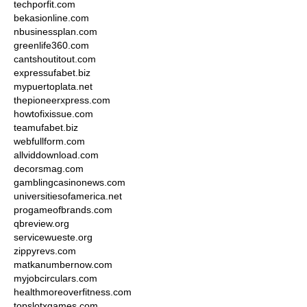
techporfit.com
bekasionline.com
nbusinessplan.com
greenlife360.com
cantshoutitout.com
expressufabet.biz
mypuertoplata.net
thepioneerxpress.com
howtofixissue.com
teamufabet.biz
webfullform.com
allviddownload.com
decorsmag.com
gamblingcasinonews.com
universitiesofamerica.net
progameofbrands.com
qbreview.org
servicewueste.org
zippyrevs.com
matkanumbernow.com
myjobcirculars.com
healthmoreoverfitness.com
topslotxgames.com