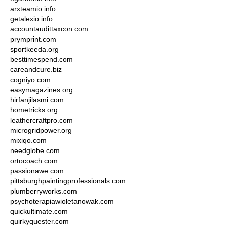
arxteamio.info
getalexio.info
accountaudittaxcon.com
prymprint.com
sportkeeda.org
besttimespend.com
careandcure.biz
cogniyo.com
easymagazines.org
hirfanjilasmi.com
hometricks.org
leathercraftpro.com
microgridpower.org
mixiqo.com
needglobe.com
ortocoach.com
passionawe.com
pittsburghpaintingprofessionals.com
plumberryworks.com
psychoterapiawioletanowak.com
quickultimate.com
quirkyquester.com