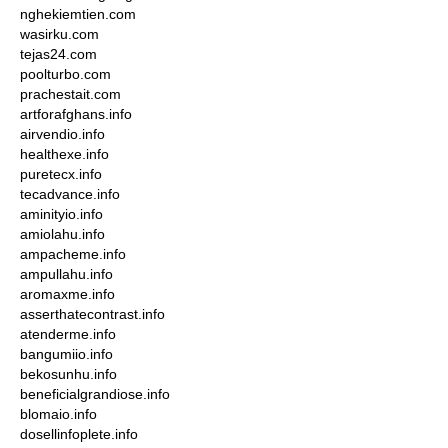
nghekiemtien.com
wasirku.com
tejas24.com
poolturbo.com
prachestait.com
artforafghans.info
airvendio.info
healthexe.info
puretecx.info
tecadvance.info
aminityio.info
amiolahu.info
ampacheme.info
ampullahu.info
aromaxme.info
asserthatecontrast.info
atenderme.info
bangumiio.info
bekosunhu.info
beneficialgrandiose.info
blomaio.info
dosellinfoplete.info