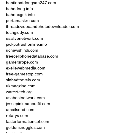
bantinbatdongsan247.com
bahednog.info
bahenxgek.info
pertamaskre.com
threadsvideoandphotodownloader.com
techgiddy.com
usalivenetwork.com
jackpotrushonline.info
ucnewshindi.com
freecellphonedatabase.com
gamersrope.com
exellewebmedia.com
free-gamestop.com
sinbadtravels.com
ukmagzine.com
wareztech.org
usabestnetwork.com
jessepinkmanoutfit.com
umailsend.com
retarys.com
fasterformationcpf.com
goldensnuggles.com