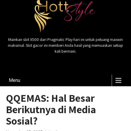
Mainkan slot X500 dari Pragmatic Play hari ini untuk peluang maxwin
maksimal. Slot gacor ini memberi Anda hasil yang memuaskan setiap
kali bermain.
Menu
QQEMAS: Hal Besar
Berikutnya di Media
Sosial?