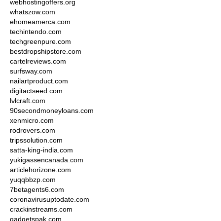
webhostingoffers.org
whatszow.com
ehomeamerca.com
techintendo.com
techgreenpure.com
bestdropshipstore.com
cartelreviews.com
surfsway.com
nailartproduct.com
digitactseed.com
lvlcraft.com
90secondmoneyloans.com
xenmicro.com
rodrovers.com
tripssolution.com
satta-king-india.com
yukigassencanada.com
articlehorizone.com
yuqqbbzp.com
7betagents6.com
coronavirusuptodate.com
crackinstreams.com
gadgetspak.com