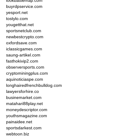
lookbattlemap.com
buyrdpservice.com
yesport.net
tostylo.com
yougetthat.net
sportsnetclub.com
newbestcrypto.com
oxfordsave.com
iclassicgames.com
saung-artikel.com
fasthokivip2.com
observersports.com
cryptominingplus.com
aquinoticiaspe.com
longhairedfrenchbulldog.com
lawyersforhire.co
businemarket.com
matahari88play.net
moneydescriptor.com
youthsmagazine.com
painaidee.net
sportsdarkest.com
webtoon.biz