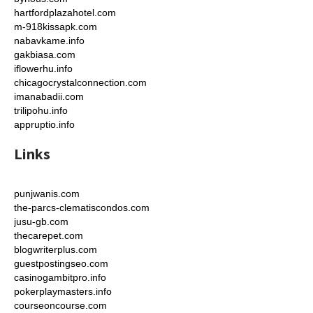
hartfordplazahotel.com
m-918kissapk.com
nabavkame.info
gakbiasa.com
iflowerhu.info
chicagocrystalconnection.com
imanabadii.com
trilipohu.info
appruptio.info
Links
punjwanis.com
the-parcs-clematiscondos.com
jusu-gb.com
thecarepet.com
blogwriterplus.com
guestpostingseo.com
casinogambitpro.info
pokerplaymasters.info
courseoncourse.com