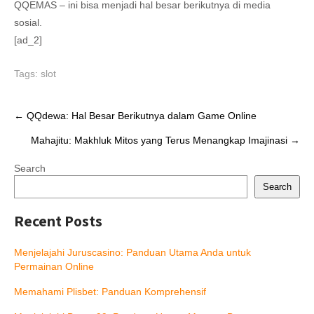
QQEMAS – ini bisa menjadi hal besar berikutnya di media
sosial.
[ad_2]
Tags:
slot
Post
←
QQdewa: Hal Besar Berikutnya dalam Game Online
navigation
Mahajitu: Makhluk Mitos yang Terus Menangkap Imajinasi
→
Search
Search
Recent Posts
Menjelajahi Juruscasino: Panduan Utama Anda untuk
Permainan Online
Memahami Plisbet: Panduan Komprehensif