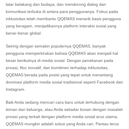
latar belakang dan budaya, dan mendorong dialog dan
komunikasi terbuka di antara para penggunanya. Fokus pada
inklusivitas telah membantu QQEMAS menarik basis pengguna
yang beragam, menjadikannya platform interaksi sosial yang
benar-benar global.
Seiring dengan semakin populernya QQEMAS, banyak
pengguna memperkirakan bahwa QQEMAS akan menjadi hal
besar berikutnya di media sosial. Dengan penekanan pada
privasi, fitur inovatif, dan komitmen terhadap inklusivitas,
QQEMAS berada pada posisi yang tepat untuk menantang
dominasi platform media sosial tradisional seperti Facebook dan
Instagram.
Baik Anda sedang mencari cara baru untuk terhubung dengan
teman dan keluarga, atau Anda sekadar bosan dengan masalah
privasi yang terkait dengan platform media sosial arus utama,
QQEMAS mungkin adalah solusi yang Anda cari. Pantau terus