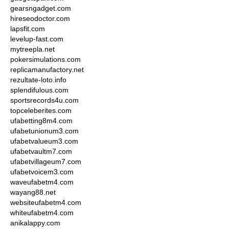
gearsngadget.com
hireseodoctor.com
lapsfit.com
levelup-fast.com
mytreepla.net
pokersimulations.com
replicamanufactory.net
rezultate-loto.info
splendifulous.com
sportsrecords4u.com
topceleberites.com
ufabetting8m4.com
ufabetunionum3.com
ufabetvalueum3.com
ufabetvaultm7.com
ufabetvillageum7.com
ufabetvoicem3.com
waveufabetm4.com
wayang88.net
websiteufabetm4.com
whiteufabetm4.com
anikalappy.com