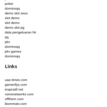
poker
dominoqq
demo slot zeus
slot demo
slot demo
demo slot pg
data pengeluaran hk
qq
pkv
dominoqq
pkv games
dominoqq
Links
uae-times.com
gamerifys.com
inspiratif.net
vsmsnetworks.com
offthem.com
ibommatv.com