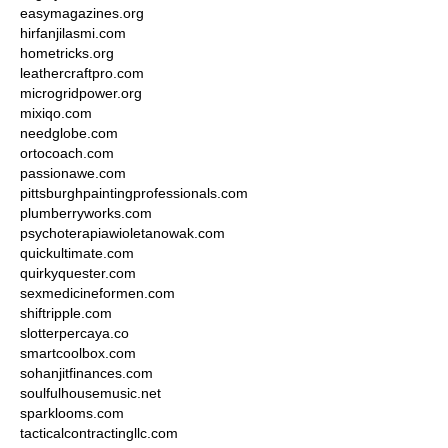
easymagazines.org
hirfanjilasmi.com
hometricks.org
leathercraftpro.com
microgridpower.org
mixiqo.com
needglobe.com
ortocoach.com
passionawe.com
pittsburghpaintingprofessionals.com
plumberryworks.com
psychoterapiawioletanowak.com
quickultimate.com
quirkyquester.com
sexmedicineformen.com
shiftripple.com
slotterpercaya.co
smartcoolbox.com
sohanjitfinances.com
soulfulhousemusic.net
sparklooms.com
tacticalcontractingllc.com