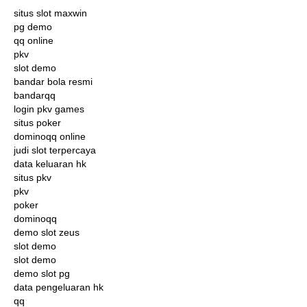
situs slot maxwin
pg demo
qq online
pkv
slot demo
bandar bola resmi
bandarqq
login pkv games
situs poker
dominoqq online
judi slot terpercaya
data keluaran hk
situs pkv
pkv
poker
dominoqq
demo slot zeus
slot demo
slot demo
demo slot pg
data pengeluaran hk
qq