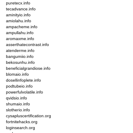
puretecx.info
tecadvance.info
aminityio.info
amiolahu.info
ampacheme.info
ampullahu.info
aromaxme.info
asserthatecontrast.info
atenderme.info
bangumiio.info
bekosunhu.info
beneficialgrandiose.info
blomaio.info
dosellinfoplete.info
podtubeio.info
powerfulvolatile.info
qvidsio.info
shumaio.info
slotherio.info
cysapluscertification.org
fortnitehacks.org
loginsearch.org