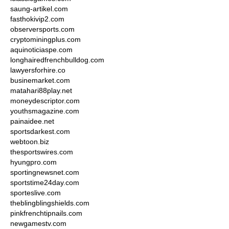
saung-artikel.com
fasthokivip2.com
observersports.com
cryptominingplus.com
aquinoticiaspe.com
longhairedfrenchbulldog.com
lawyersforhire.co
businemarket.com
matahari88play.net
moneydescriptor.com
youthsmagazine.com
painaidee.net
sportsdarkest.com
webtoon.biz
thesportswires.com
hyungpro.com
sportingnewsnet.com
sportstime24day.com
sporteslive.com
theblingblingshields.com
pinkfrenchtipnails.com
newgamestv.com