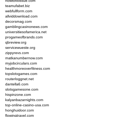
howtofixissue.com
teamufabet.biz
webfullform.com
allviddownload.com
decorsmag.com
gamblingcasinonews.com
universitiesofamerica.net
progameofbrands.com
qbreview.org
servicewueste.org
zippyrevs.com
matkanumbernow.com
myjobcirculars.com
healthmoreoverfitness.com
topslotxgames.com
routerloggnet.net
dantella6.com
slotsgamesone.com
hispinzone.com
kalyanbazarnights.com
top-online-casino-usa.com
honghuidoor.com
flowingtravel.com