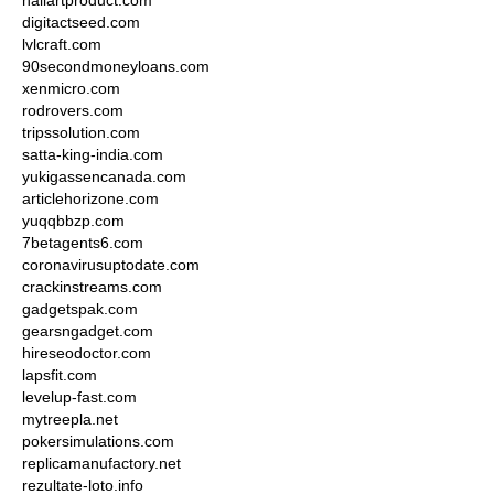
nailartproduct.com
digitactseed.com
lvlcraft.com
90secondmoneyloans.com
xenmicro.com
rodrovers.com
tripssolution.com
satta-king-india.com
yukigassencanada.com
articlehorizone.com
yuqqbbzp.com
7betagents6.com
coronavirusuptodate.com
crackinstreams.com
gadgetspak.com
gearsngadget.com
hireseodoctor.com
lapsfit.com
levelup-fast.com
mytreepla.net
pokersimulations.com
replicamanufactory.net
rezultate-loto.info