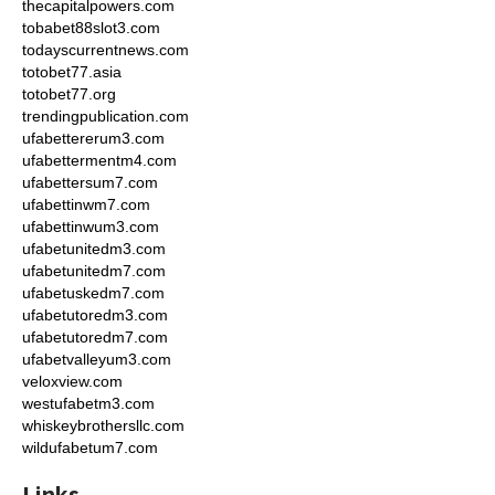
thecapitalpowers.com
tobabet88slot3.com
todayscurrentnews.com
totobet77.asia
totobet77.org
trendingpublication.com
ufabettererum3.com
ufabettermentm4.com
ufabettersum7.com
ufabettinwm7.com
ufabettinwum3.com
ufabetunitedm3.com
ufabetunitedm7.com
ufabetuskedm7.com
ufabetutoredm3.com
ufabetutoredm7.com
ufabetvalleyum3.com
veloxview.com
westufabetm3.com
whiskeybrothersllc.com
wildufabetum7.com
Links