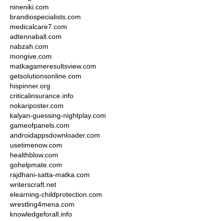
nineniki.com
brandiospecialists.com
medicalcare7.com
adtennaball.com
nabzah.com
mongive.com
matkagameresultsview.com
getsolutionsonline.com
hispinner.org
criticalinsurance.info
nokariposter.com
kalyan-guessing-nightplay.com
gameofpanels.com
androidappsdownloader.com
usetimenow.com
healthblow.com
gohelpmate.com
rajdhani-satta-matka.com
writerscraft.net
elearning-childprotection.com
wrestling4mena.com
knowledgeforall.info