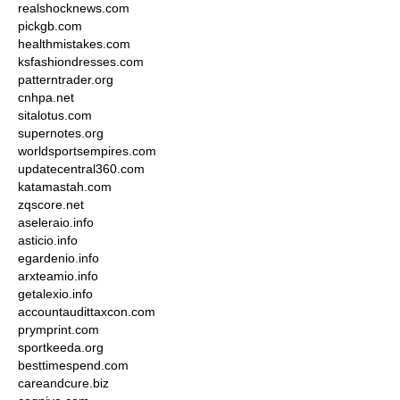
realshocknews.com
pickgb.com
healthmistakes.com
ksfashiondresses.com
patterntrader.org
cnhpa.net
sitalotus.com
supernotes.org
worldsportsempires.com
updatecentral360.com
katamastah.com
zqscore.net
aseleraio.info
asticio.info
egardenio.info
arxteamio.info
getalexio.info
accountaudittaxcon.com
prymprint.com
sportkeeda.org
besttimespend.com
careandcure.biz