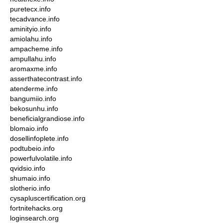
puretecx.info
tecadvance.info
aminityio.info
amiolahu.info
ampacheme.info
ampullahu.info
aromaxme.info
asserthatecontrast.info
atenderme.info
bangumiio.info
bekosunhu.info
beneficialgrandiose.info
blomaio.info
dosellinfoplete.info
podtubeio.info
powerfulvolatile.info
qvidsio.info
shumaio.info
slotherio.info
cysapluscertification.org
fortnitehacks.org
loginsearch.org