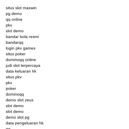
situs slot maxwin
pg demo
qq online
pkv
slot demo
bandar bola resmi
bandarqq
login pkv games
situs poker
dominoqq online
judi slot terpercaya
data keluaran hk
situs pkv
pkv
poker
dominoqq
demo slot zeus
slot demo
slot demo
demo slot pg
data pengeluaran hk
qq