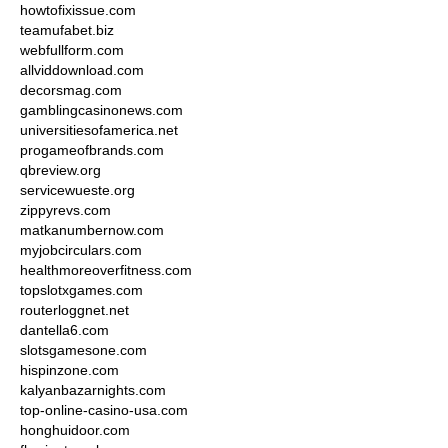
howtofixissue.com
teamufabet.biz
webfullform.com
allviddownload.com
decorsmag.com
gamblingcasinonews.com
universitiesofamerica.net
progameofbrands.com
qbreview.org
servicewueste.org
zippyrevs.com
matkanumbernow.com
myjobcirculars.com
healthmoreoverfitness.com
topslotxgames.com
routerloggnet.net
dantella6.com
slotsgamesone.com
hispinzone.com
kalyanbazarnights.com
top-online-casino-usa.com
honghuidoor.com