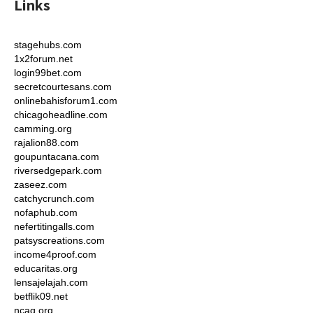
Links
stagehubs.com
1x2forum.net
login99bet.com
secretcourtesans.com
onlinebahisforum1.com
chicagoheadline.com
camming.org
rajalion88.com
goupuntacana.com
riversedgepark.com
zaseez.com
catchycrunch.com
nofaphub.com
nefertitingalls.com
patsyscreations.com
income4proof.com
educaritas.org
lensajelajah.com
betflik09.net
ncaq.org