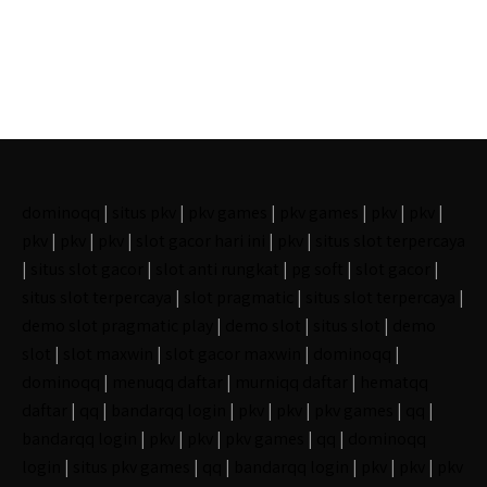
dominoqq
|
situs pkv
|
pkv games
|
pkv games
|
pkv
|
pkv
|
pkv
|
pkv
|
pkv
|
slot gacor hari ini
|
pkv
|
situs slot terpercaya
|
situs slot gacor
|
slot anti rungkat
|
pg soft
|
slot gacor
|
situs slot terpercaya
|
slot pragmatic
|
situs slot terpercaya
|
demo slot pragmatic play
|
demo slot
|
situs slot
|
demo
slot
|
slot maxwin
|
slot gacor maxwin
|
dominoqq
|
dominoqq
|
menuqq daftar
|
murniqq daftar
|
hematqq
daftar
|
qq
|
bandarqq login
|
pkv
|
pkv
|
pkv games
|
qq
|
bandarqq login
|
pkv
|
pkv
|
pkv games
|
qq
|
dominoqq
login
|
situs pkv games
|
qq
|
bandarqq login
|
pkv
|
pkv
|
pkv