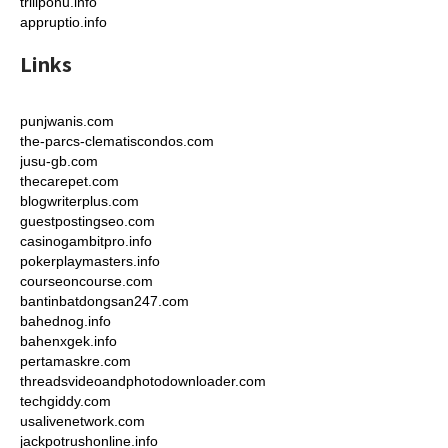
trilipohu.info
appruptio.info
Links
punjwanis.com
the-parcs-clematiscondos.com
jusu-gb.com
thecarepet.com
blogwriterplus.com
guestpostingseo.com
casinogambitpro.info
pokerplaymasters.info
courseoncourse.com
bantinbatdongsan247.com
bahednog.info
bahenxgek.info
pertamaskre.com
threadsvideoandphotodownloader.com
techgiddy.com
usalivenetwork.com
jackpotrushonline.info