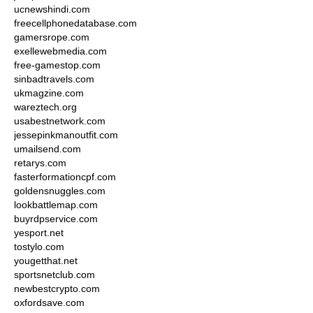
ucnewshindi.com
freecellphonedatabase.com
gamersrope.com
exellewebmedia.com
free-gamestop.com
sinbadtravels.com
ukmagzine.com
wareztech.org
usabestnetwork.com
jessepinkmanoutfit.com
umailsend.com
retarys.com
fasterformationcpf.com
goldensnuggles.com
lookbattlemap.com
buyrdpservice.com
yesport.net
tostylo.com
yougetthat.net
sportsnetclub.com
newbestcrypto.com
oxfordsave.com