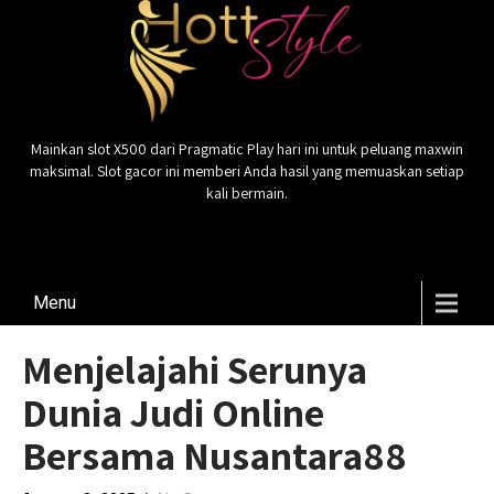
Mainkan slot X500 dari Pragmatic Play hari ini untuk peluang maxwin
maksimal. Slot gacor ini memberi Anda hasil yang memuaskan setiap
kali bermain.
Menu
Menjelajahi Serunya
Dunia Judi Online
Bersama Nusantara88