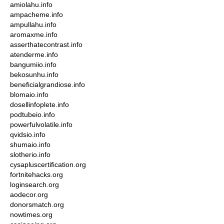
amiolahu.info
ampacheme.info
ampullahu.info
aromaxme.info
asserthatecontrast.info
atenderme.info
bangumiio.info
bekosunhu.info
beneficialgrandiose.info
blomaio.info
dosellinfoplete.info
podtubeio.info
powerfulvolatile.info
qvidsio.info
shumaio.info
slotherio.info
cysapluscertification.org
fortnitehacks.org
loginsearch.org
aodecor.org
donorsmatch.org
nowtimes.org