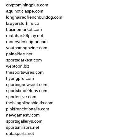
cryptominingplus.com
aquinoticiaspe.com
longhairedfrenchbulldog.com
lawyersforhire.co
businemarket.com
matahari88play.net
moneydescriptor.com
youthsmagazine.com
painaidee.net
sportsdarkest.com
webtoon.biz
thesportswires.com
hyungpro.com
sportingnewsnet.com
sportstime24day.com
sporteslive.com
theblingblingshields.com
pinkfrenchtipnails.com
newgamestv.com
sportsgallerys.com
sportsmirrors.net
datasports.net