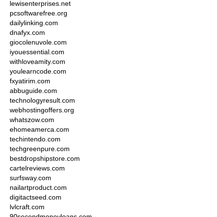
lewisenterprises.net
pcsoftwarefree.org
dailylinking.com
dnafyx.com
giocolenuvole.com
iyouessential.com
withloveamity.com
youlearncode.com
fxyatirim.com
abbuguide.com
technologyresult.com
webhostingoffers.org
whatszow.com
ehomeamerca.com
techintendo.com
techgreenpure.com
bestdropshipstore.com
cartelreviews.com
surfsway.com
nailartproduct.com
digitactseed.com
lvlcraft.com
90secondmoneyloans.com