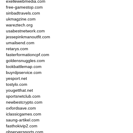
exellewebmedia.com
free-gamestop.com
sinbadtravels.com
ukmagzine.com
wareztech.org
usabestnetwork.com
jessepinkmanoutfit.com
umailsend.com
retarys.com
fasterformationcpf.com
goldensnuggles.com
lookbattlemap.com
buyrdpservice.com
yesport.net
tostylo.com
yougetthat.net
sportsnetclub.com
newbestcrypto.com
oxfordsave.com
iclassicgames.com
saung-artikel.com
fasthokivip2.com
observersports.com