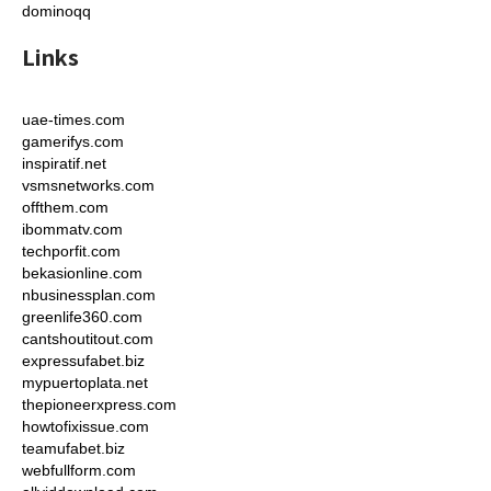
dominoqq
Links
uae-times.com
gamerifys.com
inspiratif.net
vsmsnetworks.com
offthem.com
ibommatv.com
techporfit.com
bekasionline.com
nbusinessplan.com
greenlife360.com
cantshoutitout.com
expressufabet.biz
mypuertoplata.net
thepioneerxpress.com
howtofixissue.com
teamufabet.biz
webfullform.com