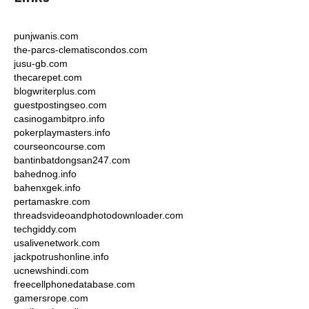
punjwanis.com
the-parcs-clematiscondos.com
jusu-gb.com
thecarepet.com
blogwriterplus.com
guestpostingseo.com
casinogambitpro.info
pokerplaymasters.info
courseoncourse.com
bantinbatdongsan247.com
bahednog.info
bahenxgek.info
pertamaskre.com
threadsvideoandphotodownloader.com
techgiddy.com
usalivenetwork.com
jackpotrushonline.info
ucnewshindi.com
freecellphonedatabase.com
gamersrope.com