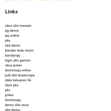
Links
situs slot maxwin
pg demo
qq online
pkv
slot demo
bandar bola resmi
bandarqq
login pkv games
situs poker
dominoqq online
judi slot terpercaya
data keluaran hk
situs pkv
pkv
poker
dominoqq
demo slot zeus
slot demo