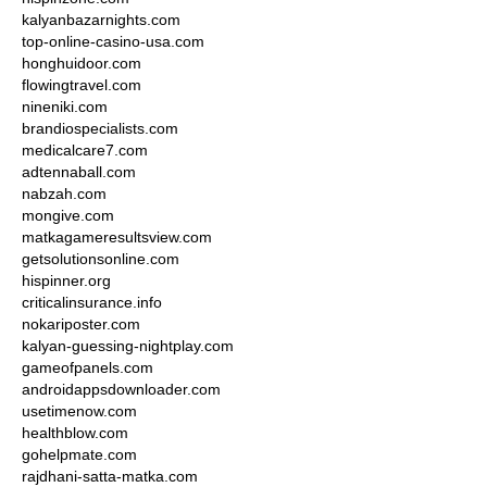
kalyanbazarnights.com
top-online-casino-usa.com
honghuidoor.com
flowingtravel.com
nineniki.com
brandiospecialists.com
medicalcare7.com
adtennaball.com
nabzah.com
mongive.com
matkagameresultsview.com
getsolutionsonline.com
hispinner.org
criticalinsurance.info
nokariposter.com
kalyan-guessing-nightplay.com
gameofpanels.com
androidappsdownloader.com
usetimenow.com
healthblow.com
gohelpmate.com
rajdhani-satta-matka.com