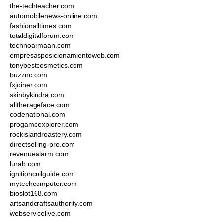
the-techteacher.com
automobilenews-online.com
fashionalltimes.com
totaldigitalforum.com
technoarmaan.com
empresasposicionamientoweb.com
tonybestcosmetics.com
buzznc.com
fxjoiner.com
skinbykindra.com
alltherageface.com
codenational.com
progameexplorer.com
rockislandroastery.com
directselling-pro.com
revenuealarm.com
lurab.com
ignitioncoilguide.com
mytechcomputer.com
bioslot168.com
artsandcraftsauthority.com
webservicelive.com