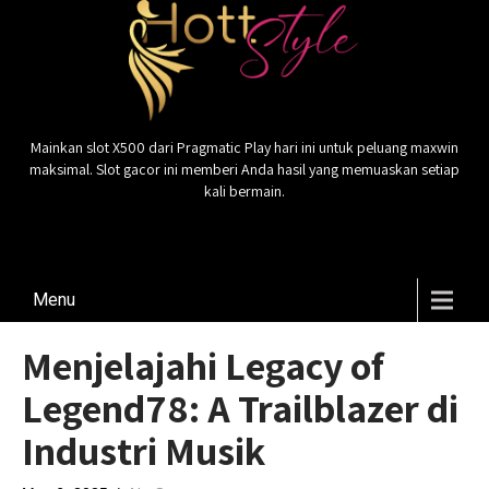
Mainkan slot X500 dari Pragmatic Play hari ini untuk peluang maxwin
maksimal. Slot gacor ini memberi Anda hasil yang memuaskan setiap
kali bermain.
Menu
Menjelajahi Legacy of
Legend78: A Trailblazer di
Industri Musik