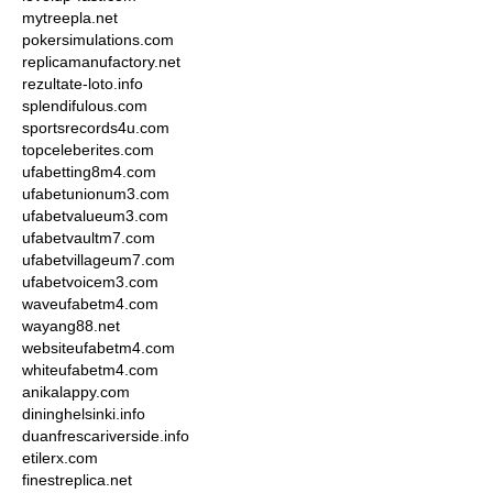
mytreepla.net
pokersimulations.com
replicamanufactory.net
rezultate-loto.info
splendifulous.com
sportsrecords4u.com
topceleberites.com
ufabetting8m4.com
ufabetunionum3.com
ufabetvalueum3.com
ufabetvaultm7.com
ufabetvillageum7.com
ufabetvoicem3.com
waveufabetm4.com
wayang88.net
websiteufabetm4.com
whiteufabetm4.com
anikalappy.com
dininghelsinki.info
duanfrescariverside.info
etilerx.com
finestreplica.net