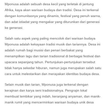
Mponusa adalah sebuah desa kecil yang terletak di jantung
Afrika, kaya akan warisan budaya dan tradisi. Desa ini terkenal
dengan komunitasnya yang dinamis, festival yang penuh warna,
dan adat istiadat yang mengakar yang diturunkan dari generasi
ke generasi.
Salah satu aspek yang paling mencolok dari warisan budaya
Mponusa adalah kekayaan tradisi musik dan tariannya. Desa ini
adalah rumah bagi musisi dan penari berbakat yang
menampilkan lagu dan tarian tradisional di berbagai festival dan
upacara sepanjang tahun. Pertunjukan-pertunjukan tersebut
tidak hanya sekedar hiburan, namun juga merupakan salah satu
cara untuk melestarikan dan merayakan identitas budaya desa.
Selain musik dan tarian, Mponusa juga terkenal dengan
kerajinan dan karya seni tradisionalnya. Pengrajin lokal
membuat tembikar yang indah, keranjang anyaman, dan manik-
manik rumit yang mencerminkan warisan budaya unik desa