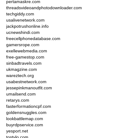
pertamaskre.com
threadsvideoandphotodownloader.com
techgiddy.com
usalivenetwork.com
jackpotrushonline.info
ucnewshindi.com
freecellphonedatabase.com
gamersrope.com
exellewebmedia.com
free-gamestop.com
sinbadtravels.com
ukmagzine.com
wareztech.org
usabestnetwork.com
jessepinkmanoutfit.com
umailsend.com
retarys.com
fasterformationcpf.com
goldensnuggles.com
lookbattlemap.com
buyrdpservice.com
yesport.net
tostylo.com