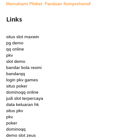
Memahami Plisbet: Panduan Komprehensif
Links
situs slot maxwin
pg demo
qq online
pkv
slot demo
bandar bola resmi
bandarqq
login pkv games
situs poker
dominoqq online
judi slot terpercaya
data keluaran hk
situs pkv
pkv
poker
dominoqq
demo slot zeus