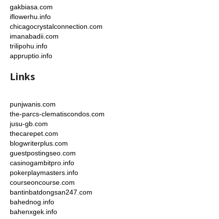
gakbiasa.com
iflowerhu.info
chicagocrystalconnection.com
imanabadii.com
trilipohu.info
appruptio.info
Links
punjwanis.com
the-parcs-clematiscondos.com
jusu-gb.com
thecarepet.com
blogwriterplus.com
guestpostingseo.com
casinogambitpro.info
pokerplaymasters.info
courseoncourse.com
bantinbatdongsan247.com
bahednog.info
bahenxgek.info