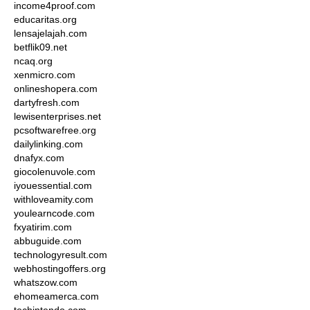
income4proof.com
educaritas.org
lensajelajah.com
betflik09.net
ncaq.org
xenmicro.com
onlineshopera.com
dartyfresh.com
lewisenterprises.net
pcsoftwarefree.org
dailylinking.com
dnafyx.com
giocolenuvole.com
iyouessential.com
withloveamity.com
youlearncode.com
fxyatirim.com
abbuguide.com
technologyresult.com
webhostingoffers.org
whatszow.com
ehomeamerca.com