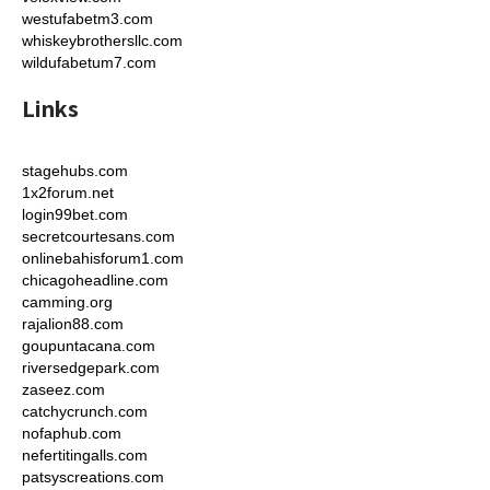
westufabetm3.com
whiskeybrothersllc.com
wildufabetum7.com
Links
stagehubs.com
1x2forum.net
login99bet.com
secretcourtesans.com
onlinebahisforum1.com
chicagoheadline.com
camming.org
rajalion88.com
goupuntacana.com
riversedgepark.com
zaseez.com
catchycrunch.com
nofaphub.com
nefertitingalls.com
patsyscreations.com