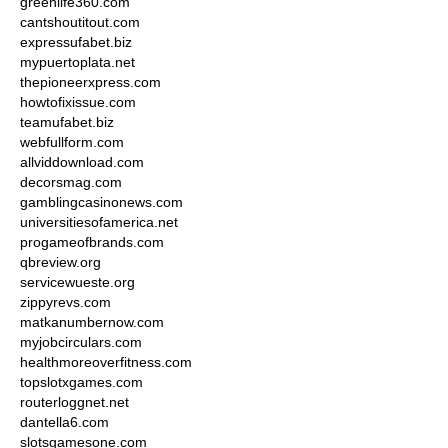
greenlife360.com
cantshoutitout.com
expressufabet.biz
mypuertoplata.net
thepioneerxpress.com
howtofixissue.com
teamufabet.biz
webfullform.com
allviddownload.com
decorsmag.com
gamblingcasinonews.com
universitiesofamerica.net
progameofbrands.com
qbreview.org
servicewueste.org
zippyrevs.com
matkanumbernow.com
myjobcirculars.com
healthmoreoverfitness.com
topslotxgames.com
routerloggnet.net
dantella6.com
slotsgamesone.com