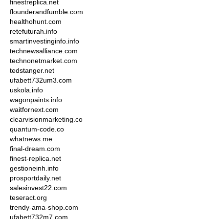
finestreplica.net
flounderandfumble.com
healthohunt.com
retefuturah.info
smartinvestinginfo.info
technewsalliance.com
technonetmarket.com
tedstanger.net
ufabett732um3.com
uskola.info
wagonpaints.info
waitfornext.com
clearvisionmarketing.co
quantum-code.co
whatnews.me
final-dream.com
finest-replica.net
gestioneinh.info
prosportdaily.net
salesinvest22.com
teseract.org
trendy-ama-shop.com
ufabett732m7.com