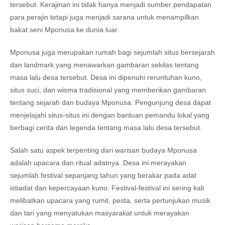
tersebut. Kerajinan ini tidak hanya menjadi sumber pendapatan
para perajin tetapi juga menjadi sarana untuk menampilkan
bakat seni Mponusa ke dunia luar.
Mponusa juga merupakan rumah bagi sejumlah situs bersejarah
dan landmark yang menawarkan gambaran sekilas tentang
masa lalu desa tersebut. Desa ini dipenuhi reruntuhan kuno,
situs suci, dan wisma tradisional yang memberikan gambaran
tentang sejarah dan budaya Mponusa. Pengunjung desa dapat
menjelajahi situs-situs ini dengan bantuan pemandu lokal yang
berbagi cerita dan legenda tentang masa lalu desa tersebut.
Salah satu aspek terpenting dari warisan budaya Mponusa
adalah upacara dan ritual adatnya. Desa ini merayakan
sejumlah festival sepanjang tahun yang berakar pada adat
istiadat dan kepercayaan kuno. Festival-festival ini sering kali
melibatkan upacara yang rumit, pesta, serta pertunjukan musik
dan tari yang menyatukan masyarakat untuk merayakan