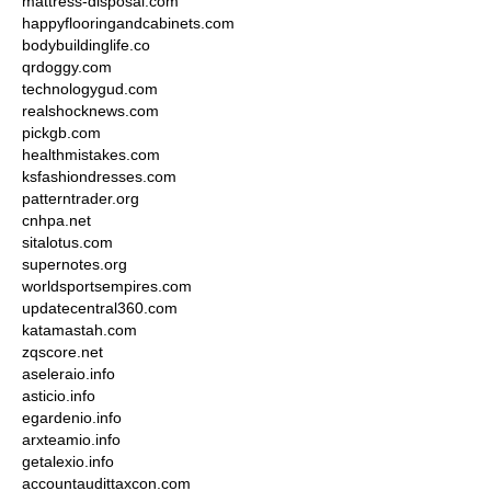
mattress-disposal.com
happyflooringandcabinets.com
bodybuildinglife.co
qrdoggy.com
technologygud.com
realshocknews.com
pickgb.com
healthmistakes.com
ksfashiondresses.com
patterntrader.org
cnhpa.net
sitalotus.com
supernotes.org
worldsportsempires.com
updatecentral360.com
katamastah.com
zqscore.net
aseleraio.info
asticio.info
egardenio.info
arxteamio.info
getalexio.info
accountaudittaxcon.com