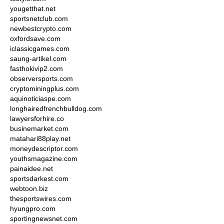
yougetthat.net
sportsnetclub.com
newbestcrypto.com
oxfordsave.com
iclassicgames.com
saung-artikel.com
fasthokivip2.com
observersports.com
cryptominingplus.com
aquinoticiaspe.com
longhairedfrenchbulldog.com
lawyersforhire.co
businemarket.com
matahari88play.net
moneydescriptor.com
youthsmagazine.com
painaidee.net
sportsdarkest.com
webtoon.biz
thesportswires.com
hyungpro.com
sportingnewsnet.com