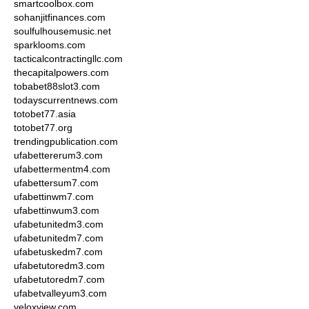
smartcoolbox.com
sohanjitfinances.com
soulfulhousemusic.net
sparklooms.com
tacticalcontractingllc.com
thecapitalpowers.com
tobabet88slot3.com
todayscurrentnews.com
totobet77.asia
totobet77.org
trendingpublication.com
ufabettererum3.com
ufabettermentm4.com
ufabettersum7.com
ufabettinwm7.com
ufabettinwum3.com
ufabetunitedm3.com
ufabetunitedm7.com
ufabetuskedm7.com
ufabetutoredm3.com
ufabetutoredm7.com
ufabetvalleyum3.com
veloxview.com