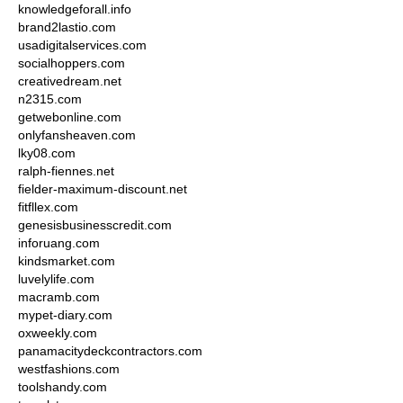
knowledgeforall.info
brand2lastio.com
usadigitalservices.com
socialhoppers.com
creativedream.net
n2315.com
getwebonline.com
onlyfansheaven.com
lky08.com
ralph-fiennes.net
fielder-maximum-discount.net
fitfllex.com
genesisbusinesscredit.com
inforuang.com
kindsmarket.com
luvelylife.com
macramb.com
mypet-diary.com
oxweekly.com
panamacitydeckcontractors.com
westfashions.com
toolshandy.com