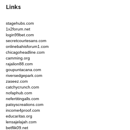
Links
stagehubs.com
1x2forum.net
login99bet.com
secretcourtesans.com
onlinebahisforum1.com
chicagoheadline.com
camming.org
rajalion88.com
goupuntacana.com
riversedgepark.com
zaseez.com
catchycrunch.com
nofaphub.com
nefertitingalls.com
patsyscreations.com
income4proof.com
educaritas.org
lensajelajah.com
betflik09.net