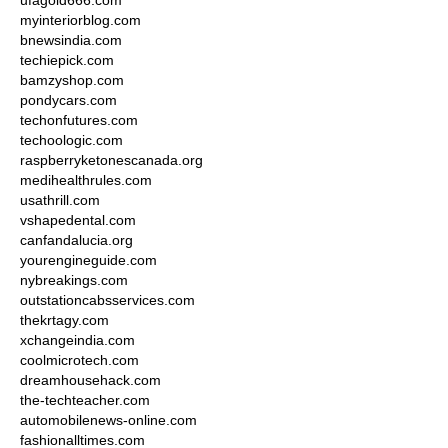
ufagold666.com
myinteriorblog.com
bnewsindia.com
techiepick.com
bamzyshop.com
pondycars.com
techonfutures.com
techoologic.com
raspberryketonescanada.org
medihealthrules.com
usathrill.com
vshapedental.com
canfandalucia.org
yourengineguide.com
nybreakings.com
outstationcabsservices.com
thekrtagy.com
xchangeindia.com
coolmicrotech.com
dreamhousehack.com
the-techteacher.com
automobilenews-online.com
fashionalltimes.com