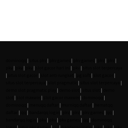
dominoqq
|
situs pkv
|
pkv games
|
pkv games
|
pkv
|
pkv
|
pkv
|
pkv
|
pkv
|
slot gacor hari ini
|
pkv
|
situs slot terpercaya
|
situs slot gacor
|
slot anti rungkat
|
pg soft
|
slot gacor
|
situs slot terpercaya
|
slot pragmatic
|
situs slot terpercaya
|
demo slot pragmatic play
|
demo slot
|
situs slot
|
demo
slot
|
slot maxwin
|
slot gacor maxwin
|
dominoqq
|
dominoqq
|
menuqq daftar
|
murniqq daftar
|
hematqq
daftar
|
qq
|
bandarqq login
|
pkv
|
pkv
|
pkv games
|
qq
|
bandarqq login
|
pkv
|
pkv
|
pkv games
|
qq
|
dominoqq
login
|
situs pkv games
|
qq
|
bandarqq login
|
pkv
|
pkv
|
pkv