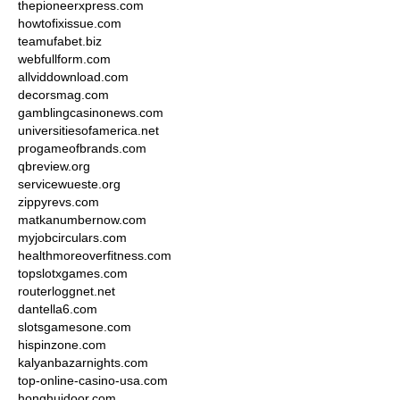
thepioneerxpress.com
howtofixissue.com
teamufabet.biz
webfullform.com
allviddownload.com
decorsmag.com
gamblingcasinonews.com
universitiesofamerica.net
progameofbrands.com
qbreview.org
servicewueste.org
zippyrevs.com
matkanumbernow.com
myjobcirculars.com
healthmoreoverfitness.com
topslotxgames.com
routerloggnet.net
dantella6.com
slotsgamesone.com
hispinzone.com
kalyanbazarnights.com
top-online-casino-usa.com
honghuidoor.com