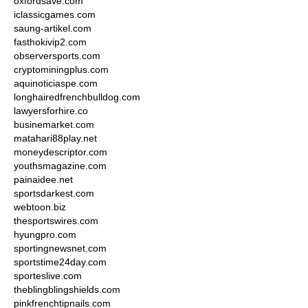
oxfordsave.com
iclassicgames.com
saung-artikel.com
fasthokivip2.com
observersports.com
cryptominingplus.com
aquinoticiaspe.com
longhairedfrenchbulldog.com
lawyersforhire.co
businemarket.com
matahari88play.net
moneydescriptor.com
youthsmagazine.com
painaidee.net
sportsdarkest.com
webtoon.biz
thesportswires.com
hyungpro.com
sportingnewsnet.com
sportstime24day.com
sporteslive.com
theblingblingshields.com
pinkfrenchtipnails.com