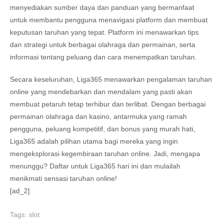
menyediakan sumber daya dan panduan yang bermanfaat
untuk membantu pengguna menavigasi platform dan membuat
keputusan taruhan yang tepat. Platform ini menawarkan tips
dan strategi untuk berbagai olahraga dan permainan, serta
informasi tentang peluang dan cara menempatkan taruhan.
Secara keseluruhan, Liga365 menawarkan pengalaman taruhan
online yang mendebarkan dan mendalam yang pasti akan
membuat petaruh tetap terhibur dan terlibat. Dengan berbagai
permainan olahraga dan kasino, antarmuka yang ramah
pengguna, peluang kompetitif, dan bonus yang murah hati,
Liga365 adalah pilihan utama bagi mereka yang ingin
mengeksplorasi kegembiraan taruhan online. Jadi, mengapa
menunggu? Daftar untuk Liga365 hari ini dan mulailah
menikmati sensasi taruhan online!
[ad_2]
Tags:
slot