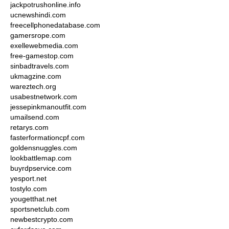
jackpotrushonline.info
ucnewshindi.com
freecellphonedatabase.com
gamersrope.com
exellewebmedia.com
free-gamestop.com
sinbadtravels.com
ukmagzine.com
wareztech.org
usabestnetwork.com
jessepinkmanoutfit.com
umailsend.com
retarys.com
fasterformationcpf.com
goldensnuggles.com
lookbattlemap.com
buyrdpservice.com
yesport.net
tostylo.com
yougetthat.net
sportsnetclub.com
newbestcrypto.com