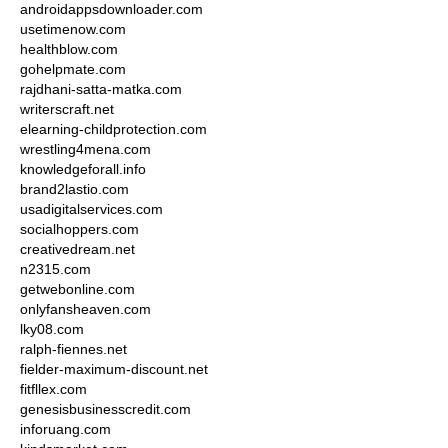
androidappsdownloader.com
usetimenow.com
healthblow.com
gohelpmate.com
rajdhani-satta-matka.com
writerscraft.net
elearning-childprotection.com
wrestling4mena.com
knowledgeforall.info
brand2lastio.com
usadigitalservices.com
socialhoppers.com
creativedream.net
n2315.com
getwebonline.com
onlyfansheaven.com
lky08.com
ralph-fiennes.net
fielder-maximum-discount.net
fitfllex.com
genesisbusinesscredit.com
inforuang.com