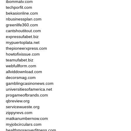
ibommatv.com
techporfit.com
bekasionline.com
nbusinessplan.com
greenlife360.com
cantshoutitout.com
expressufabet.biz
mypuertoplata.net
thepioneerxpress.com
howtofixissue.com
teamufabet.biz
webfullform.com
allviddownload.com
decorsmag.com
gamblingcasinonews.com
universitiesofamerica.net
progameofbrands.com
qbreview.org
servicewueste.org
zippyrevs.com
matkanumbernow.com
myjobcirculars.com
healthmoreoverfitness.com