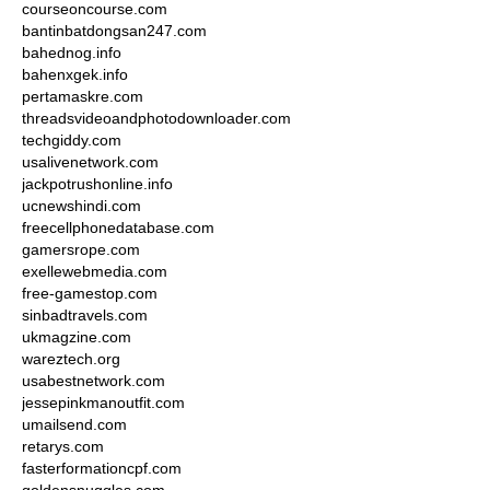
courseoncourse.com
bantinbatdongsan247.com
bahednog.info
bahenxgek.info
pertamaskre.com
threadsvideoandphotodownloader.com
techgiddy.com
usalivenetwork.com
jackpotrushonline.info
ucnewshindi.com
freecellphonedatabase.com
gamersrope.com
exellewebmedia.com
free-gamestop.com
sinbadtravels.com
ukmagzine.com
wareztech.org
usabestnetwork.com
jessepinkmanoutfit.com
umailsend.com
retarys.com
fasterformationcpf.com