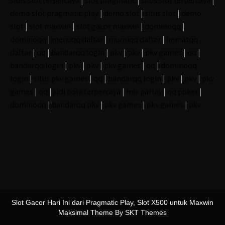
situs slot terpercaya
|
slot pragmatic
|
situs slot terpercaya
|
demo slot pragmatic play
|
demo slot
|
situs slot
|
demo
slot
|
slot maxwin
|
slot gacor maxwin
|
dominoqq
|
dominoqq
|
menuqq daftar
|
murniqq daftar
|
hematqq
daftar
|
qq
|
bandarqq login
|
pkv
|
pkv
|
pkv games
|
qq
|
bandarqq login
|
pkv
|
pkv
|
pkv games
|
qq
|
dominoqq
login
|
situs pkv games
|
qq
|
bandarqq login
|
pkv
|
pkv
|
pkv
games
|
qq
|
judi bola terpercaya
|
mix parlay
|
qq poker
|
dominoqq
|
bandarqq pkv
|
pkv games
|
pkv games
|
pkv
Slot Gacor Hari Ini dari Pragmatic Play, Slot X500 untuk Maxwin
Maksimal Theme By SKT Themes