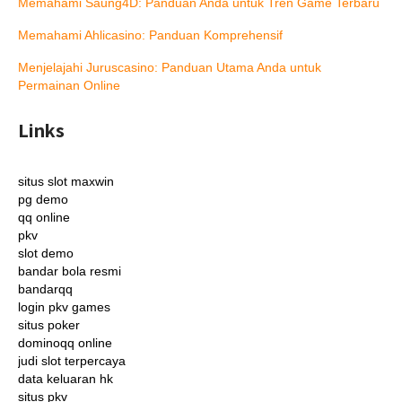
Memahami Saung4D: Panduan Anda untuk Tren Game Terbaru
Memahami Ahlicasino: Panduan Komprehensif
Menjelajahi Juruscasino: Panduan Utama Anda untuk
Permainan Online
Links
situs slot maxwin
pg demo
qq online
pkv
slot demo
bandar bola resmi
bandarqq
login pkv games
situs poker
dominoqq online
judi slot terpercaya
data keluaran hk
situs pkv