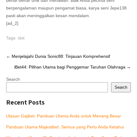
benar-benar unik dan menawan. Baik Anda pecinta seni
berpengalaman maupun pengamat biasa, karya seni Jepe138
pasti akan meninggalkan kesan mendalam.
[ad_2]
Tags:
slot
Post
←
Menjelajahi Dunia Sonic88: Tinjauan Komprehensif
navigation
iBet44: Pilihan Utama bagi Penggemar Taruhan Olahraga
→
Search
Search
Recent Posts
Ulasan Gajibet: Panduan Utama Anda untuk Menang Besar
Panduan Utama Majestibet: Semua yang Perlu Anda Ketahui