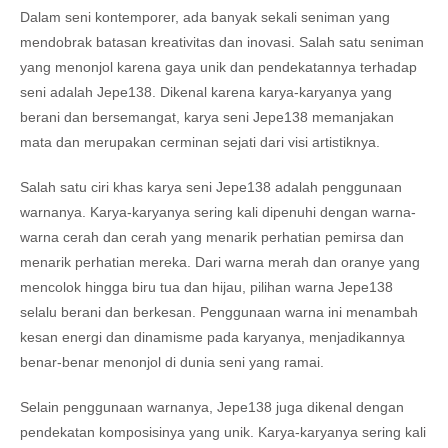
Dalam seni kontemporer, ada banyak sekali seniman yang
mendobrak batasan kreativitas dan inovasi. Salah satu seniman
yang menonjol karena gaya unik dan pendekatannya terhadap
seni adalah Jepe138. Dikenal karena karya-karyanya yang
berani dan bersemangat, karya seni Jepe138 memanjakan
mata dan merupakan cerminan sejati dari visi artistiknya.
Salah satu ciri khas karya seni Jepe138 adalah penggunaan
warnanya. Karya-karyanya sering kali dipenuhi dengan warna-
warna cerah dan cerah yang menarik perhatian pemirsa dan
menarik perhatian mereka. Dari warna merah dan oranye yang
mencolok hingga biru tua dan hijau, pilihan warna Jepe138
selalu berani dan berkesan. Penggunaan warna ini menambah
kesan energi dan dinamisme pada karyanya, menjadikannya
benar-benar menonjol di dunia seni yang ramai.
Selain penggunaan warnanya, Jepe138 juga dikenal dengan
pendekatan komposisinya yang unik. Karya-karyanya sering kali