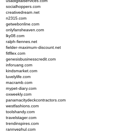
usadigitalservices.com
socialhoppers.com
creativedream.net
n2315.com
getwebonline.com
onlyfansheaven.com
lky08.com
ralph-fiennes.net
fielder-maximum-discount.net
fitfllex.com
genesisbusinesscredit.com
inforuang.com
kindsmarket.com
luvelylife.com
macramb.com
mypet-diary.com
oxweekly.com
panamacitydeckcontractors.com
westfashions.com
toolshandy.com
travelstager.com
trendinspires.com
rannyephul.com