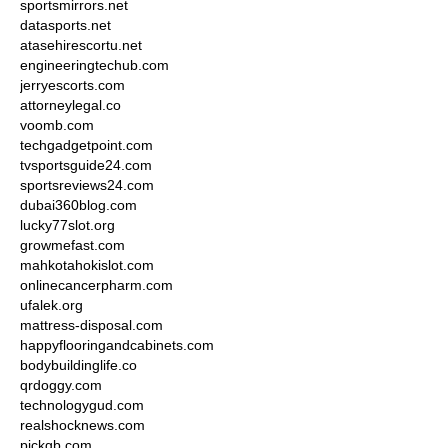
sportsmirrors.net
datasports.net
atasehirescortu.net
engineeringtechub.com
jerryescorts.com
attorneylegal.co
voomb.com
techgadgetpoint.com
tvsportsguide24.com
sportsreviews24.com
dubai360blog.com
lucky77slot.org
growmefast.com
mahkotahokislot.com
onlinecancerpharm.com
ufalek.org
mattress-disposal.com
happyflooringandcabinets.com
bodybuildinglife.co
qrdoggy.com
technologygud.com
realshocknews.com
pickgb.com