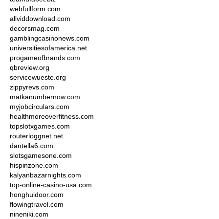
webfullform.com
allviddownload.com
decorsmag.com
gamblingcasinonews.com
universitiesofamerica.net
progameofbrands.com
qbreview.org
servicewueste.org
zippyrevs.com
matkanumbernow.com
myjobcirculars.com
healthmoreoverfitness.com
topslotxgames.com
routerloggnet.net
dantella6.com
slotsgamesone.com
hispinzone.com
kalyanbazarnights.com
top-online-casino-usa.com
honghuidoor.com
flowingtravel.com
nineniki.com