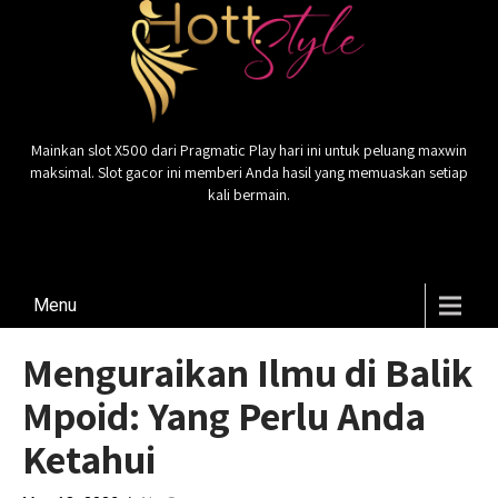
Mainkan slot X500 dari Pragmatic Play hari ini untuk peluang maxwin
maksimal. Slot gacor ini memberi Anda hasil yang memuaskan setiap
kali bermain.
Menu
Menguraikan Ilmu di Balik
Mpoid: Yang Perlu Anda
Ketahui