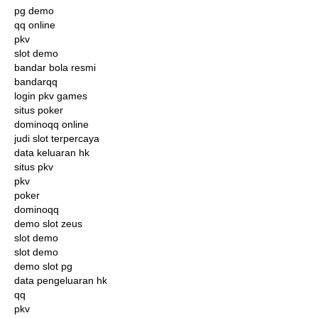
pg demo
qq online
pkv
slot demo
bandar bola resmi
bandarqq
login pkv games
situs poker
dominoqq online
judi slot terpercaya
data keluaran hk
situs pkv
pkv
poker
dominoqq
demo slot zeus
slot demo
slot demo
demo slot pg
data pengeluaran hk
qq
pkv