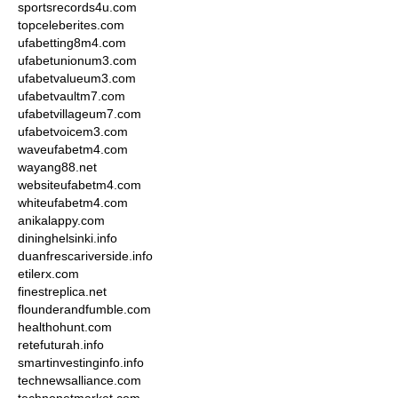
sportsrecords4u.com
topceleberites.com
ufabetting8m4.com
ufabetunionum3.com
ufabetvalueum3.com
ufabetvaultm7.com
ufabetvillageum7.com
ufabetvoicem3.com
waveufabetm4.com
wayang88.net
websiteufabetm4.com
whiteufabetm4.com
anikalappy.com
dininghelsinki.info
duanfrescariverside.info
etilerx.com
finestreplica.net
flounderandfumble.com
healthohunt.com
retefuturah.info
smartinvestinginfo.info
technewsalliance.com