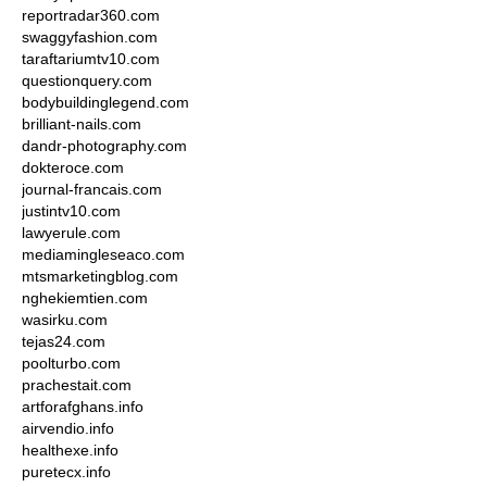
reportradar360.com
swaggyfashion.com
taraftariumtv10.com
questionquery.com
bodybuildinglegend.com
brilliant-nails.com
dandr-photography.com
dokteroce.com
journal-francais.com
justintv10.com
lawyerule.com
mediamingleseaco.com
mtsmarketingblog.com
nghekiemtien.com
wasirku.com
tejas24.com
poolturbo.com
prachestait.com
artforafghans.info
airvendio.info
healthexe.info
puretecx.info