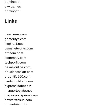
dominoqq
pkv games
dominoqq
Links
uae-times.com
gamerifys.com
inspiratif.net
vsmsnetworks.com
offthem.com
ibommatv.com
techporfit.com
bekasionline.com
nbusinessplan.com
greenlife360.com
cantshoutitout.com
expressufabet.biz
mypuertoplata.net
thepioneerxpress.com
howtofixissue.com
teamufabet.biz