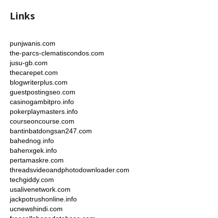
Links
punjwanis.com
the-parcs-clematiscondos.com
jusu-gb.com
thecarepet.com
blogwriterplus.com
guestpostingseo.com
casinogambitpro.info
pokerplaymasters.info
courseoncourse.com
bantinbatdongsan247.com
bahednog.info
bahenxgek.info
pertamaskre.com
threadsvideoandphotodownloader.com
techgiddy.com
usalivenetwork.com
jackpotrushonline.info
ucnewshindi.com