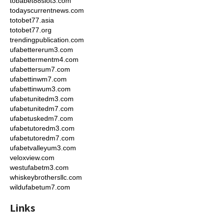
tobabet88slot3.com
todayscurrentnews.com
totobet77.asia
totobet77.org
trendingpublication.com
ufabettererum3.com
ufabettermentm4.com
ufabettersum7.com
ufabettinwm7.com
ufabettinwum3.com
ufabetunitedm3.com
ufabetunitedm7.com
ufabetuskedm7.com
ufabetutoredm3.com
ufabetutoredm7.com
ufabetvalleyum3.com
veloxview.com
westufabetm3.com
whiskeybrothersllc.com
wildufabetum7.com
Links