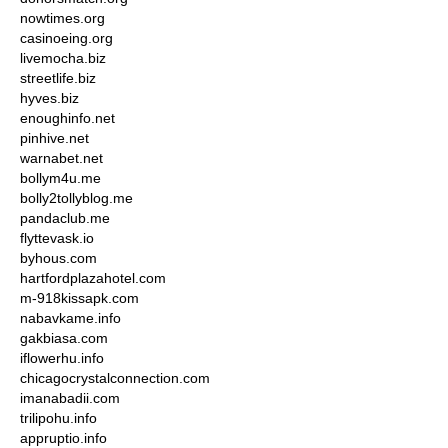
nowtimes.org
casinoeing.org
livemocha.biz
streetlife.biz
hyves.biz
enoughinfo.net
pinhive.net
warnabet.net
bollym4u.me
bolly2tollyblog.me
pandaclub.me
flyttevask.io
byhous.com
hartfordplazahotel.com
m-918kissapk.com
nabavkame.info
gakbiasa.com
iflowerhu.info
chicagocrystalconnection.com
imanabadii.com
trilipohu.info
appruptio.info