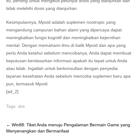
itu, penting untuk mengikuti petunjuk dosis yang dianjurkan dan
tidak melebihi dosis yang dianjurkan.
Kesimpulannya, Mpoid adalah suplemen nootropic yang
mengandung campuran bahan alami yang dipercaya dapat
meningkatkan fungsi kognitif dan meningkatkan kejernihan
mental. Dengan memahami ilmu di balik Mpoid dan apa yang
perlu Anda ketahui sebelum mencobanya, Anda dapat membuat
keputusan berdasarkan informasi apakah itu tepat untuk Anda
atau tidak. Ingatlah untuk berkonsultasi dengan penyedia
layanan kesehatan Anda sebelum mencoba suplemen baru apa
pun, termasuk Mpoid.
[ad_2]
Tags:
slot
Post
←
Win88: Tiket Anda menuju Pengalaman Bermain Game yang
Menyenangkan dan Bermanfaat
navigation