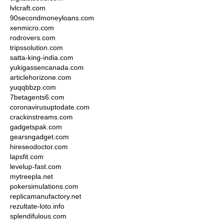
lvlcraft.com
90secondmoneyloans.com
xenmicro.com
rodrovers.com
tripssolution.com
satta-king-india.com
yukigassencanada.com
articlehorizone.com
yuqqbbzp.com
7betagents6.com
coronavirusuptodate.com
crackinstreams.com
gadgetspak.com
gearsngadget.com
hireseodoctor.com
lapsfit.com
levelup-fast.com
mytreepla.net
pokersimulations.com
replicamanufactory.net
rezultate-loto.info
splendifulous.com