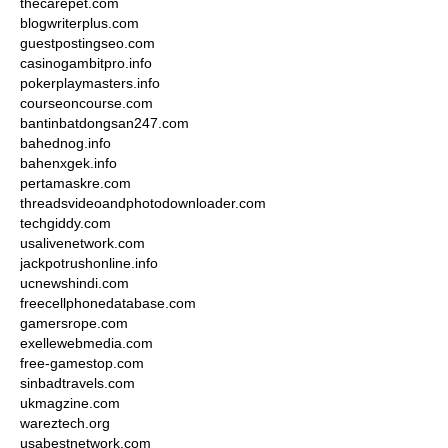
thecarepet.com
blogwriterplus.com
guestpostingseo.com
casinogambitpro.info
pokerplaymasters.info
courseoncourse.com
bantinbatdongsan247.com
bahednog.info
bahenxgek.info
pertamaskre.com
threadsvideoandphotodownloader.com
techgiddy.com
usalivenetwork.com
jackpotrushonline.info
ucnewshindi.com
freecellphonedatabase.com
gamersrope.com
exellewebmedia.com
free-gamestop.com
sinbadtravels.com
ukmagzine.com
wareztech.org
usabestnetwork.com