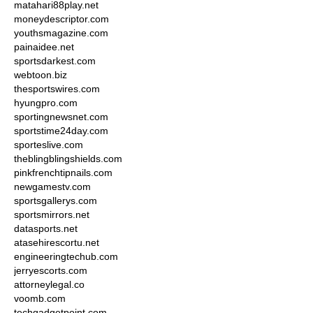
matahari88play.net
moneydescriptor.com
youthsmagazine.com
painaidee.net
sportsdarkest.com
webtoon.biz
thesportswires.com
hyungpro.com
sportingnewsnet.com
sportstime24day.com
sporteslive.com
theblingblingshields.com
pinkfrenchtipnails.com
newgamestv.com
sportsgallerys.com
sportsmirrors.net
datasports.net
atasehirescortu.net
engineeringtechub.com
jerryescorts.com
attorneylegal.co
voomb.com
techgadgetpoint.com