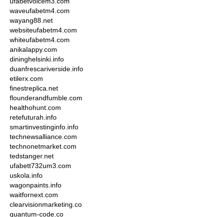
ufabetvoicem3.com
waveufabetm4.com
wayang88.net
websiteufabetm4.com
whiteufabetm4.com
anikalappy.com
dininghelsinki.info
duanfrescariverside.info
etilerx.com
finestreplica.net
flounderandfumble.com
healthohunt.com
retefuturah.info
smartinvestinginfo.info
technewsalliance.com
technonetmarket.com
tedstanger.net
ufabett732um3.com
uskola.info
wagonpaints.info
waitfornext.com
clearvisionmarketing.co
quantum-code.co