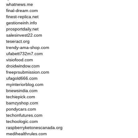
whatnews.me
final-dream.com
finest-replica.net
gestioneinh.info
prosportdaily.net
salesinvest22.com
teseract.org
trendy-ama-shop.com
ufabett732m7.com
visiofood.com
droidwindow.com
freeprsubmission.com
ufagold666.com
myinteriorblog.com
bnewsindia.com
techiepick.com
bamzyshop.com
pondycars.com
techonfutures.com
techoologic.com
raspberryketonescanada.org
medihealthrules.com