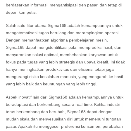
berdasarkan informasi, mengantisipasi tren pasar, dan tetap di
depan kompetisi.
Salah satu fitur utama Sigma168 adalah kemampuannya untuk
mengotomatisasi tugas berulang dan merampingkan operasi.
Dengan memanfaatkan algoritma pembelajaran mesin,
Sigma168 dapat mengidentifikasi pola, memprediksi hasil, dan
menyarankan solusi optimal, membebaskan karyawan untuk
fokus pada tugas yang lebih strategis dan upaya kreatif. Ini tidak
hanya meningkatkan produktivitas dan efisiensi tetapi juga
mengurangi risiko kesalahan manusia, yang mengarah ke hasil
yang lebih baik dan keuntungan yang lebih tinggi.
Aspek inovatif lain dari Sigma168 adalah kemampuannya untuk
beradaptasi dan berkembang secara real-time. Ketika industri
terus berkembang dan berubah, Sigma168 dapat dengan
mudah skala dan menyesuaikan diri untuk memenuhi tuntutan
pasar. Apakah itu menggeser preferensi konsumen, perubahan