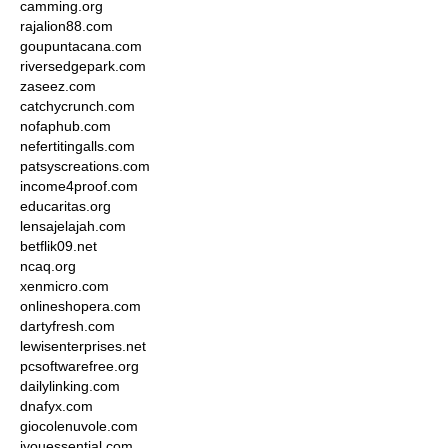
camming.org
rajalion88.com
goupuntacana.com
riversedgepark.com
zaseez.com
catchycrunch.com
nofaphub.com
nefertitingalls.com
patsyscreations.com
income4proof.com
educaritas.org
lensajelajah.com
betflik09.net
ncaq.org
xenmicro.com
onlineshopera.com
dartyfresh.com
lewisenterprises.net
pcsoftwarefree.org
dailylinking.com
dnafyx.com
giocolenuvole.com
iyouessential.com