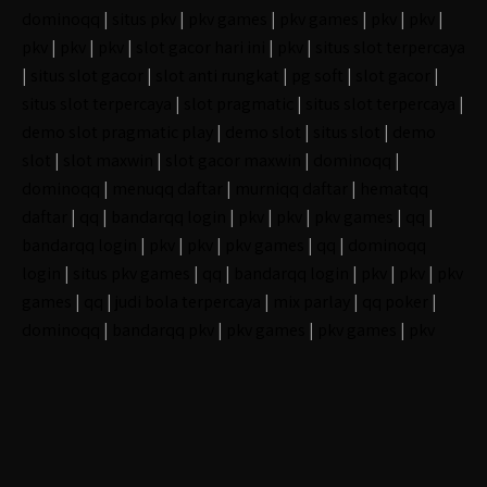
dominoqq
|
situs pkv
|
pkv games
|
pkv games
|
pkv
|
pkv
|
pkv
|
pkv
|
pkv
|
slot gacor hari ini
|
pkv
|
situs slot terpercaya
|
situs slot gacor
|
slot anti rungkat
|
pg soft
|
slot gacor
|
situs slot terpercaya
|
slot pragmatic
|
situs slot terpercaya
|
demo slot pragmatic play
|
demo slot
|
situs slot
|
demo
slot
|
slot maxwin
|
slot gacor maxwin
|
dominoqq
|
dominoqq
|
menuqq daftar
|
murniqq daftar
|
hematqq
daftar
|
qq
|
bandarqq login
|
pkv
|
pkv
|
pkv games
|
qq
|
bandarqq login
|
pkv
|
pkv
|
pkv games
|
qq
|
dominoqq
login
|
situs pkv games
|
qq
|
bandarqq login
|
pkv
|
pkv
|
pkv
games
|
qq
|
judi bola terpercaya
|
mix parlay
|
qq poker
|
dominoqq
|
bandarqq pkv
|
pkv games
|
pkv games
|
pkv