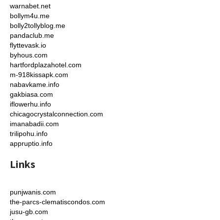
warnabet.net
bollym4u.me
bolly2tollyblog.me
pandaclub.me
flyttevask.io
byhous.com
hartfordplazahotel.com
m-918kissapk.com
nabavkame.info
gakbiasa.com
iflowerhu.info
chicagocrystalconnection.com
imanabadii.com
trilipohu.info
appruptio.info
Links
punjwanis.com
the-parcs-clematiscondos.com
jusu-gb.com