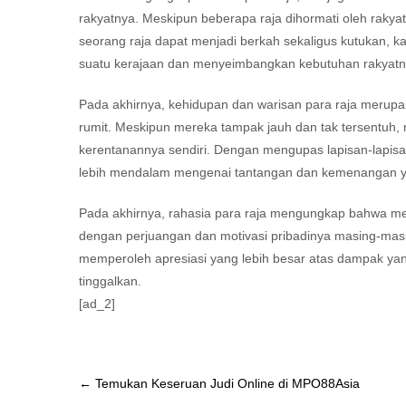
rakyatnya. Meskipun beberapa raja dihormati oleh rakyat
seorang raja dapat menjadi berkah sekaligus kutukan,
suatu kerajaan dan menyeimbangkan kebutuhan rakyatn
Pada akhirnya, kehidupan dan warisan para raja merup
rumit. Meskipun mereka tampak jauh dan tak tersentuh
kerentanannya sendiri. Dengan mengupas lapisan-lapi
lebih mendalam mengenai tantangan dan kemenangan yan
Pada akhirnya, rahasia para raja mengungkap bahwa mer
dengan perjuangan dan motivasi pribadinya masing-mas
memperoleh apresiasi yang lebih besar atas dampak ya
tinggalkan.
[ad_2]
Post
←
Temukan Keseruan Judi Online di MPO88Asia