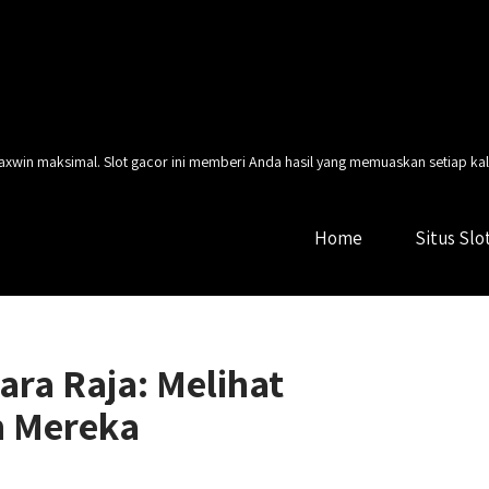
maxwin maksimal. Slot gacor ini memberi Anda hasil yang memuaskan setiap kal
Home
Situs Slo
ra Raja: Melihat
n Mereka