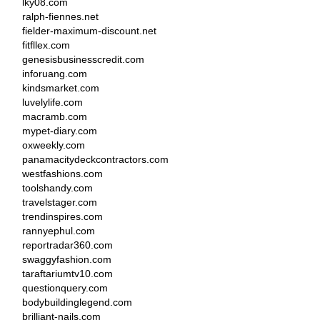
lky08.com
ralph-fiennes.net
fielder-maximum-discount.net
fitfllex.com
genesisbusinesscredit.com
inforuang.com
kindsmarket.com
luvelylife.com
macramb.com
mypet-diary.com
oxweekly.com
panamacitydeckcontractors.com
westfashions.com
toolshandy.com
travelstager.com
trendinspires.com
rannyephul.com
reportradar360.com
swaggyfashion.com
taraftariumtv10.com
questionquery.com
bodybuildinglegend.com
brilliant-nails.com