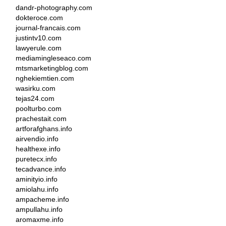
dandr-photography.com
dokteroce.com
journal-francais.com
justintv10.com
lawyerule.com
mediamingleseaco.com
mtsmarketingblog.com
nghekiemtien.com
wasirku.com
tejas24.com
poolturbo.com
prachestait.com
artforafghans.info
airvendio.info
healthexe.info
puretecx.info
tecadvance.info
aminityio.info
amiolahu.info
ampacheme.info
ampullahu.info
aromaxme.info