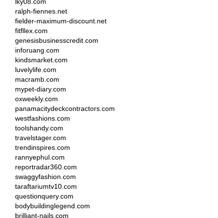
lky08.com
ralph-fiennes.net
fielder-maximum-discount.net
fitfllex.com
genesisbusinesscredit.com
inforuang.com
kindsmarket.com
luvelylife.com
macramb.com
mypet-diary.com
oxweekly.com
panamacitydeckcontractors.com
westfashions.com
toolshandy.com
travelstager.com
trendinspires.com
rannyephul.com
reportradar360.com
swaggyfashion.com
taraftariumtv10.com
questionquery.com
bodybuildinglegend.com
brilliant-nails.com