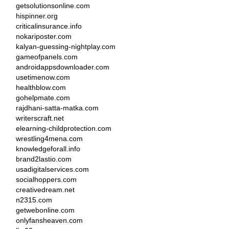
getsolutionsonline.com
hispinner.org
criticalinsurance.info
nokariposter.com
kalyan-guessing-nightplay.com
gameofpanels.com
androidappsdownloader.com
usetimenow.com
healthblow.com
gohelpmate.com
rajdhani-satta-matka.com
writerscraft.net
elearning-childprotection.com
wrestling4mena.com
knowledgeforall.info
brand2lastio.com
usadigitalservices.com
socialhoppers.com
creativedream.net
n2315.com
getwebonline.com
onlyfansheaven.com