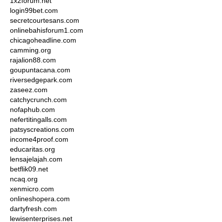
1x2forum.net
login99bet.com
secretcourtesans.com
onlinebahisforum1.com
chicagoheadline.com
camming.org
rajalion88.com
goupuntacana.com
riversedgepark.com
zaseez.com
catchycrunch.com
nofaphub.com
nefertitingalls.com
patsyscreations.com
income4proof.com
educaritas.org
lensajelajah.com
betflik09.net
ncaq.org
xenmicro.com
onlineshopera.com
dartyfresh.com
lewisenterprises.net