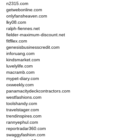
n2315.com
getwebonline.com
onlyfansheaven.com
lky08.com
ralph-fiennes.net
fielder-maximum-discount.net
fitfllex.com
genesisbusinesscredit.com
inforuang.com
kindsmarket.com
luvelylife.com
macramb.com
mypet-diary.com
oxweekly.com
panamacitydeckcontractors.com
westfashions.com
toolshandy.com
travelstager.com
trendinspires.com
rannyephul.com
reportradar360.com
swaggyfashion.com