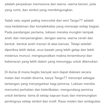
adalah perpaduan memesona dari warna -warna berani, pola
yang rumit, dan simbol yang membingungkan.
Salah satu aspek paling mencolok dari seni Tango77 adalah
rasa kedalaman dan kompleksitas yang meresapi setiap bagian.
Pada pandangan pertama, lukisan mereka mungkin tampak
aneh dan menyenangkan, dengan warna -warna cerah dan
bentuk -bentuk aneh menari di atas kanvas. Tetapi setelah
diperiksa lebih dekat, arus bawah yang lebih gelap dan lebih
misterius muncul, mengisyaratkan makna tersembunyi dan
kebenaran yang lebih dalam yang menunggu untuk ditemukan.
Di dunia di mana begitu banyak seni dapat diakses secara
instan dan mudah dicerna, karya Tango77 menonjol sebagai
tantangan yang menyegarkan bagi pemirsa. Lukisan mereka
menuntut perhatian dan keterlibatan, mengundang pemirsa
untuk berlama -lama di setiap sapuan kuas dan merenungkan
pentingnya setiap simbol dan motif. Rasa misteri dan ambiguitas