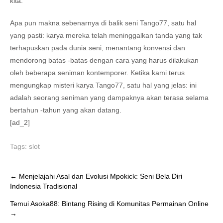
kita.
Apa pun makna sebenarnya di balik seni Tango77, satu hal
yang pasti: karya mereka telah meninggalkan tanda yang tak
terhapuskan pada dunia seni, menantang konvensi dan
mendorong batas -batas dengan cara yang harus dilakukan
oleh beberapa seniman kontemporer. Ketika kami terus
mengungkap misteri karya Tango77, satu hal yang jelas: ini
adalah seorang seniman yang dampaknya akan terasa selama
bertahun -tahun yang akan datang.
[ad_2]
Tags:
slot
Post
←
Menjelajahi Asal dan Evolusi Mpokick: Seni Bela Diri
Indonesia Tradisional
navigation
Temui Asoka88: Bintang Rising di Komunitas Permainan Online
→