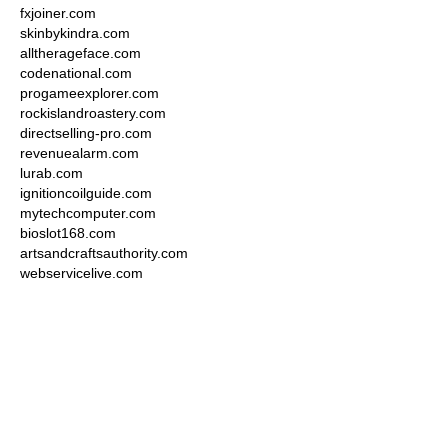
fxjoiner.com
skinbykindra.com
alltherageface.com
codenational.com
progameexplorer.com
rockislandroastery.com
directselling-pro.com
revenuealarm.com
lurab.com
ignitioncoilguide.com
mytechcomputer.com
bioslot168.com
artsandcraftsauthority.com
webservicelive.com