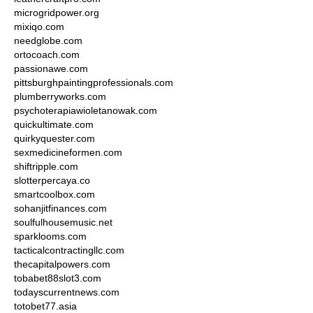
microgridpower.org
mixiqo.com
needglobe.com
ortocoach.com
passionawe.com
pittsburghpaintingprofessionals.com
plumberryworks.com
psychoterapiawioletanowak.com
quickultimate.com
quirkyquester.com
sexmedicineformen.com
shiftripple.com
slotterpercaya.co
smartcoolbox.com
sohanjitfinances.com
soulfulhousemusic.net
sparklooms.com
tacticalcontractingllc.com
thecapitalpowers.com
tobabet88slot3.com
todayscurrentnews.com
totobet77.asia