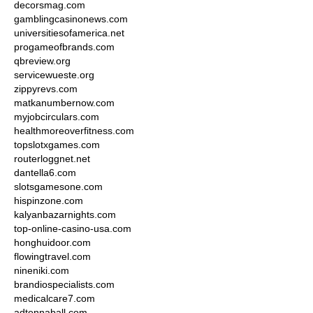
decorsmag.com
gamblingcasinonews.com
universitiesofamerica.net
progameofbrands.com
qbreview.org
servicewueste.org
zippyrevs.com
matkanumbernow.com
myjobcirculars.com
healthmoreoverfitness.com
topslotxgames.com
routerloggnet.net
dantella6.com
slotsgamesone.com
hispinzone.com
kalyanbazarnights.com
top-online-casino-usa.com
honghuidoor.com
flowingtravel.com
nineniki.com
brandiospecialists.com
medicalcare7.com
adtennaball.com