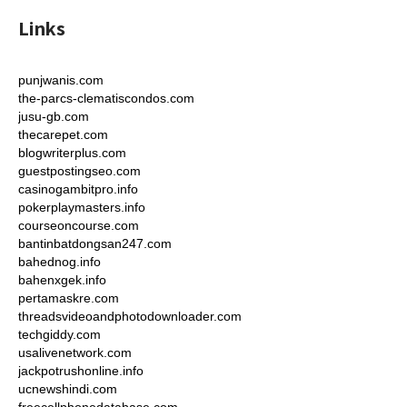
Links
punjwanis.com
the-parcs-clematiscondos.com
jusu-gb.com
thecarepet.com
blogwriterplus.com
guestpostingseo.com
casinogambitpro.info
pokerplaymasters.info
courseoncourse.com
bantinbatdongsan247.com
bahednog.info
bahenxgek.info
pertamaskre.com
threadsvideoandphotodownloader.com
techgiddy.com
usalivenetwork.com
jackpotrushonline.info
ucnewshindi.com