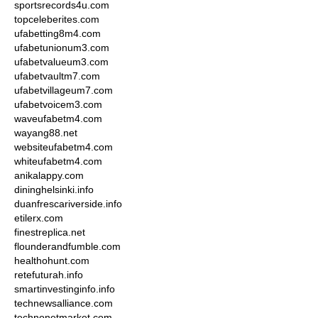
sportsrecords4u.com
topceleberites.com
ufabetting8m4.com
ufabetunionum3.com
ufabetvalueum3.com
ufabetvaultm7.com
ufabetvillageum7.com
ufabetvoicem3.com
waveufabetm4.com
wayang88.net
websiteufabetm4.com
whiteufabetm4.com
anikalappy.com
dininghelsinki.info
duanfrescariverside.info
etilerx.com
finestreplica.net
flounderandfumble.com
healthohunt.com
retefuturah.info
smartinvestinginfo.info
technewsalliance.com
technonetmarket.com