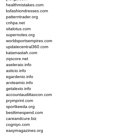
healthmistakes.com
ksfashiondresses.com
patterntrader.org
cnhpa.net
sitalotus.com
supernotes.org
worldsportsempires.com
updatecentral360.com
katamastah.com
zqscore.net
aseleraio.info
asticio.info
egardenio.info
arxteamio.info
getalexio.info
accountaudittaxcon.com
prymprint.com
sportkeeda.org
besttimespend.com
careandcure.biz
cogniyo.com
easymagazines.org