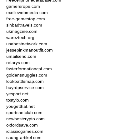
freecellphonedatabase.com
gamersrope.com
exellewebmedia.com
free-gamestop.com
sinbadtravels.com
ukmagzine.com
wareztech.org
usabestnetwork.com
jessepinkmanoutfit.com
umailsend.com
retarys.com
fasterformationcpf.com
goldensnuggles.com
lookbattlemap.com
buyrdpservice.com
yesport.net
tostylo.com
yougetthat.net
sportsnetclub.com
newbestcrypto.com
oxfordsave.com
iclassicgames.com
saung-artikel.com