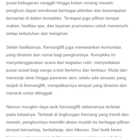
pusat kebugaran canggih hingga kolam renang mewah,
penghuni dapat menikmati berbagai aktivitas dan kesempatan
bersantai di dalam kompleks. Terdapat juga pilihan tempat
makan, fasilitas spa, dan layanan pramutamu untuk memenuhi
setiap kebutuhan dan keinginan.
Selain fasilitasnya, Kemang88 juga menawarkan komunitas
yang dinamis dan ramai bagi penghuninya. Kompleks ini
menyelenggarakan acara dan kegiatan rutin, menyediakan
pusat sosial bagi warga untuk bertemu dan berbaur. Mulai dari
mencicipi wine hingga pameran seni, selalu ada sesuatu yang
terjadi di Kemang88, menjadikannya tempat yang dinamis dan
menarik untuk ditinggali.
Namun mungkin daya tarik Kemang88 sebenarnya terletak
pada lokasinya. Terletak di lingkungan Kemang yang trendi dan
mewah, penghuninya memiliki akses mudah ke berbagai pilihan
tempat bersantap, berbelanja, dan hiburan. Dari butik keren