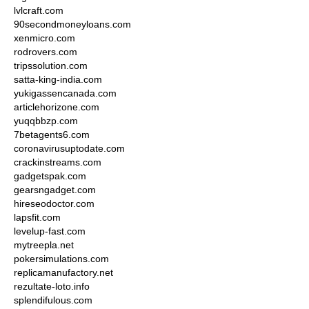
lvlcraft.com
90secondmoneyloans.com
xenmicro.com
rodrovers.com
tripssolution.com
satta-king-india.com
yukigassencanada.com
articlehorizone.com
yuqqbbzp.com
7betagents6.com
coronavirusuptodate.com
crackinstreams.com
gadgetspak.com
gearsngadget.com
hireseodoctor.com
lapsfit.com
levelup-fast.com
mytreepla.net
pokersimulations.com
replicamanufactory.net
rezultate-loto.info
splendifulous.com