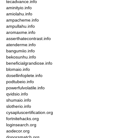
tecadvance.info
aminityio.info
amiolahu.info
ampacheme.info
ampullahu.info
aromaxme.info
asserthatecontrast.info
atenderme.info
bangumiio.info
bekosunhu.info
beneficialgrandiose.info
blomaio.info
dosellinfoplete.info
podtubeio.info
powerfulvolatile.info
qvidsio.info
shumaio.info
slotherio.info
cysapluscertification.org
fortnitehacks.org
loginsearch.org
aodecor.org
donorsmatch.org