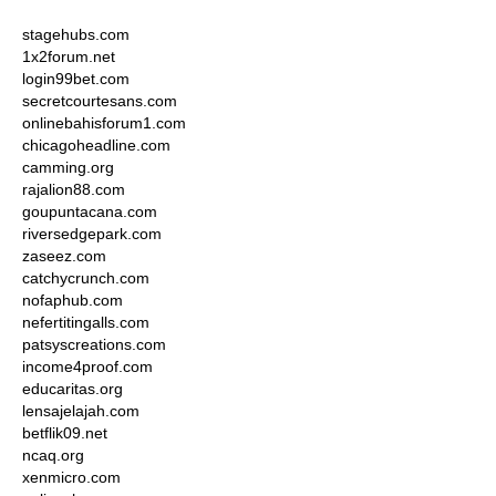
stagehubs.com
1x2forum.net
login99bet.com
secretcourtesans.com
onlinebahisforum1.com
chicagoheadline.com
camming.org
rajalion88.com
goupuntacana.com
riversedgepark.com
zaseez.com
catchycrunch.com
nofaphub.com
nefertitingalls.com
patsyscreations.com
income4proof.com
educaritas.org
lensajelajah.com
betflik09.net
ncaq.org
xenmicro.com