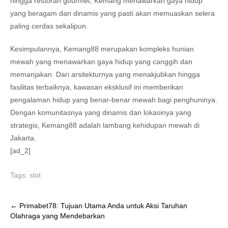
hingga restoran gourmet, Kemang menawarkan gaya hidup
yang beragam dan dinamis yang pasti akan memuaskan selera
paling cerdas sekalipun.
Kesimpulannya, Kemang88 merupakan kompleks hunian
mewah yang menawarkan gaya hidup yang canggih dan
memanjakan. Dari arsitekturnya yang menakjubkan hingga
fasilitas terbaiknya, kawasan eksklusif ini memberikan
pengalaman hidup yang benar-benar mewah bagi penghuninya.
Dengan komunitasnya yang dinamis dan lokasinya yang
strategis, Kemang88 adalah lambang kehidupan mewah di
Jakarta.
[ad_2]
Tags:
slot
Post
←
Primabet78: Tujuan Utama Anda untuk Aksi Taruhan
Olahraga yang Mendebarkan
navigation