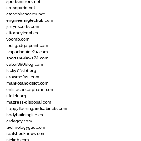
sportsmirrors.net
datasports.net
atasehirescortu.net
engineeringtechub.com
jerryescorts.com
attorneylegal.co
voomb.com
techgadgetpoint.com
tvsportsguide24.com
sportsreviews24.com
dubai360blog.com
lucky77slot.org
growmefast.com
mahkotahokislot.com
onlinecancerpharm.com
ufalek.org
mattress-disposal.com
happyflooringandcabinets.com
bodybuildinglife.co
qrdoggy.com
technologygud.com
realshocknews.com
pickgb.com