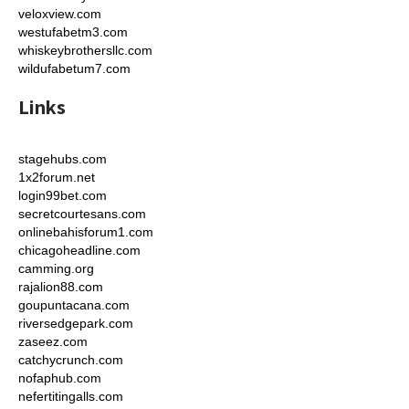
veloxview.com
westufabetm3.com
whiskeybrothersllc.com
wildufabetum7.com
Links
stagehubs.com
1x2forum.net
login99bet.com
secretcourtesans.com
onlinebahisforum1.com
chicagoheadline.com
camming.org
rajalion88.com
goupuntacana.com
riversedgepark.com
zaseez.com
catchycrunch.com
nofaphub.com
nefertitingalls.com