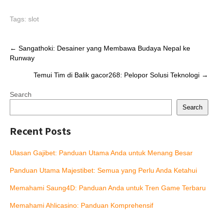
Tags:
slot
Post
←
Sangathoki: Desainer yang Membawa Budaya Nepal ke
Runway
navigation
Temui Tim di Balik gacor268: Pelopor Solusi Teknologi
→
Search
Search
Recent Posts
Ulasan Gajibet: Panduan Utama Anda untuk Menang Besar
Panduan Utama Majestibet: Semua yang Perlu Anda Ketahui
Memahami Saung4D: Panduan Anda untuk Tren Game Terbaru
Memahami Ahlicasino: Panduan Komprehensif