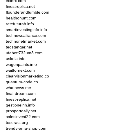
etilerx.com
finestreplica.net
flounderandfumble.com
healthohunt.com
retefuturah.info
smartinvestinginfo.info
technewsalliance.com
technonetmarket.com
tedstanger.net
ufabett732um3.com
uskola.info
wagonpaints.info
waitfornext.com
clearvisionmarketing.co
quantum-code.co
whatnews.me
final-dream.com
finest-replica.net
gestioneinh.info
prosportdaily.net
salesinvest22.com
teseract.org
trendy-ama-shop.com