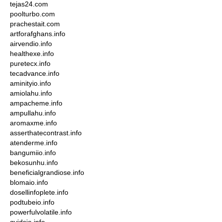
tejas24.com
poolturbo.com
prachestait.com
artforafghans.info
airvendio.info
healthexe.info
puretecx.info
tecadvance.info
aminityio.info
amiolahu.info
ampacheme.info
ampullahu.info
aromaxme.info
asserthatecontrast.info
atenderme.info
bangumiio.info
bekosunhu.info
beneficialgrandiose.info
blomaio.info
dosellinfoplete.info
podtubeio.info
powerfulvolatile.info