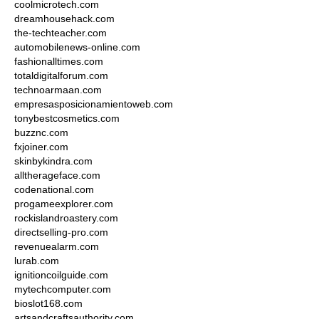
coolmicrotech.com
dreamhousehack.com
the-techteacher.com
automobilenews-online.com
fashionalltimes.com
totaldigitalforum.com
technoarmaan.com
empresasposicionamientoweb.com
tonybestcosmetics.com
buzznc.com
fxjoiner.com
skinbykindra.com
alltherageface.com
codenational.com
progameexplorer.com
rockislandroastery.com
directselling-pro.com
revenuealarm.com
lurab.com
ignitioncoilguide.com
mytechcomputer.com
bioslot168.com
artsandcraftsauthority.com