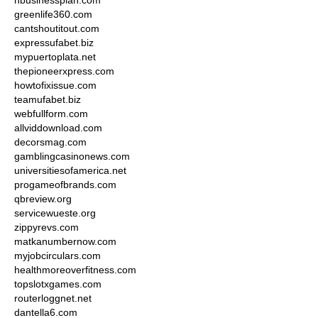
nbusinessplan.com
greenlife360.com
cantshoutitout.com
expressufabet.biz
mypuertoplata.net
thepioneerxpress.com
howtofixissue.com
teamufabet.biz
webfullform.com
allviddownload.com
decorsmag.com
gamblingcasinonews.com
universitiesofamerica.net
progameofbrands.com
qbreview.org
servicewueste.org
zippyrevs.com
matkanumbernow.com
myjobcirculars.com
healthmoreoverfitness.com
topslotxgames.com
routerloggnet.net
dantella6.com