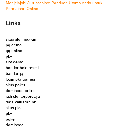
Menjelajahi Juruscasino: Panduan Utama Anda untuk
Permainan Online
Links
situs slot maxwin
pg demo
qq online
pkv
slot demo
bandar bola resmi
bandarqq
login pkv games
situs poker
dominoqq online
judi slot terpercaya
data keluaran hk
situs pkv
pkv
poker
dominoqq