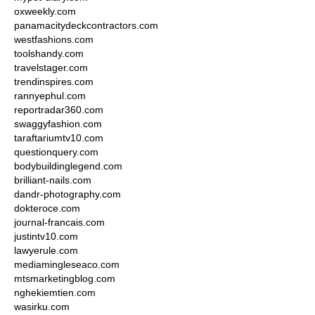
oxweekly.com
panamacitydeckcontractors.com
westfashions.com
toolshandy.com
travelstager.com
trendinspires.com
rannyephul.com
reportradar360.com
swaggyfashion.com
taraftariumtv10.com
questionquery.com
bodybuildinglegend.com
brilliant-nails.com
dandr-photography.com
dokteroce.com
journal-francais.com
justintv10.com
lawyerule.com
mediamingleseaco.com
mtsmarketingblog.com
nghekiemtien.com
wasirku.com