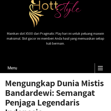
Mainkan slot X500 dari Pragmatic Play hari ini untuk peluang maxwin
maksimal. Slot gacor ini memberi Anda hasil yang memuaskan setiap
kali bermain.
Menu
Mengungkap Dunia Mistis
Bandardewi: Semangat
Penjaga Legendaris