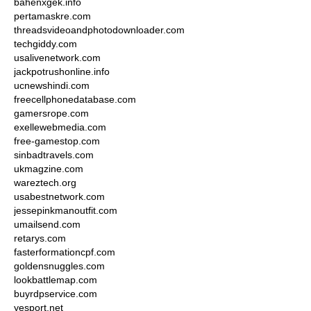
bahenxgek.info
pertamaskre.com
threadsvideoandphotodownloader.com
techgiddy.com
usalivenetwork.com
jackpotrushonline.info
ucnewshindi.com
freecellphonedatabase.com
gamersrope.com
exellewebmedia.com
free-gamestop.com
sinbadtravels.com
ukmagzine.com
wareztech.org
usabestnetwork.com
jessepinkmanoutfit.com
umailsend.com
retarys.com
fasterformationcpf.com
goldensnuggles.com
lookbattlemap.com
buyrdpservice.com
yesport.net