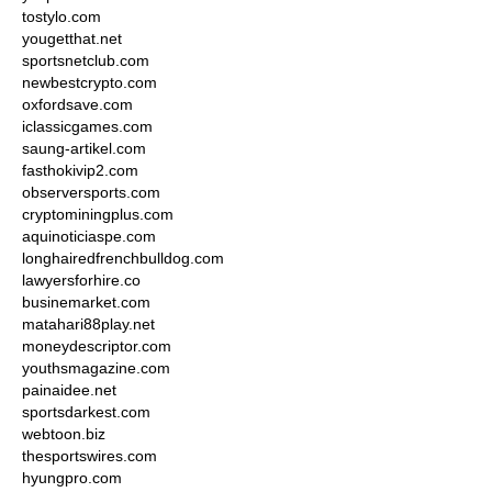
tostylo.com
yougetthat.net
sportsnetclub.com
newbestcrypto.com
oxfordsave.com
iclassicgames.com
saung-artikel.com
fasthokivip2.com
observersports.com
cryptominingplus.com
aquinoticiaspe.com
longhairedfrenchbulldog.com
lawyersforhire.co
businemarket.com
matahari88play.net
moneydescriptor.com
youthsmagazine.com
painaidee.net
sportsdarkest.com
webtoon.biz
thesportswires.com
hyungpro.com