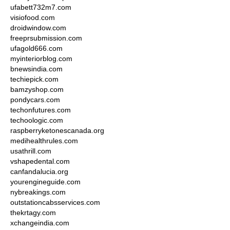
ufabett732m7.com
visiofood.com
droidwindow.com
freeprsubmission.com
ufagold666.com
myinteriorblog.com
bnewsindia.com
techiepick.com
bamzyshop.com
pondycars.com
techonfutures.com
techoologic.com
raspberryketonescanada.org
medihealthrules.com
usathrill.com
vshapedental.com
canfandalucia.org
yourengineguide.com
nybreakings.com
outstationcabsservices.com
thekrtagy.com
xchangeindia.com