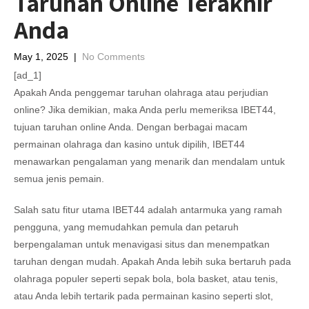
Taruhan Online Terakhir
Anda
May 1, 2025
|
No Comments
[ad_1]
Apakah Anda penggemar taruhan olahraga atau perjudian
online? Jika demikian, maka Anda perlu memeriksa IBET44,
tujuan taruhan online Anda. Dengan berbagai macam
permainan olahraga dan kasino untuk dipilih, IBET44
menawarkan pengalaman yang menarik dan mendalam untuk
semua jenis pemain.
Salah satu fitur utama IBET44 adalah antarmuka yang ramah
pengguna, yang memudahkan pemula dan petaruh
berpengalaman untuk menavigasi situs dan menempatkan
taruhan dengan mudah. Apakah Anda lebih suka bertaruh pada
olahraga populer seperti sepak bola, bola basket, atau tenis,
atau Anda lebih tertarik pada permainan kasino seperti slot,