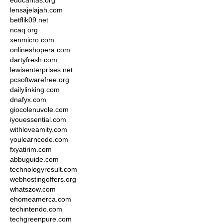
educaritas.org
lensajelajah.com
betflik09.net
ncaq.org
xenmicro.com
onlineshopera.com
dartyfresh.com
lewisenterprises.net
pcsoftwarefree.org
dailylinking.com
dnafyx.com
giocolenuvole.com
iyouessential.com
withloveamity.com
youlearncode.com
fxyatirim.com
abbuguide.com
technologyresult.com
webhostingoffers.org
whatszow.com
ehomeamerca.com
techintendo.com
techgreenpure.com