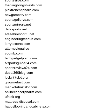
sporteslive.com
theblingblingshields.com
pinkfrenchtipnails.com
newgamestv.com
sportsgallerys.com
sportsmirrors.net
datasports.net
atasehirescortu.net
engineeringtechub.com
jerryescorts.com
attorneylegal.co
voomb.com
techgadgetpoint.com
tvsportsguide24.com
sportsreviews24.com
dubai360blog.com
lucky77slot.org
growmefast.com
mahkotahokislot.com
onlinecancerpharm.com
ufalek.org
mattress-disposal.com
happyflooringandcabinets.com