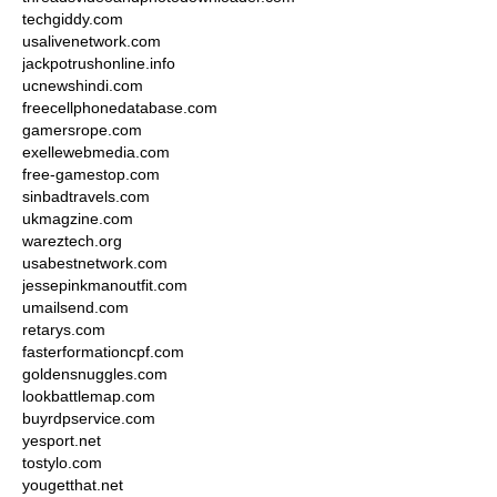
techgiddy.com
usalivenetwork.com
jackpotrushonline.info
ucnewshindi.com
freecellphonedatabase.com
gamersrope.com
exellewebmedia.com
free-gamestop.com
sinbadtravels.com
ukmagzine.com
wareztech.org
usabestnetwork.com
jessepinkmanoutfit.com
umailsend.com
retarys.com
fasterformationcpf.com
goldensnuggles.com
lookbattlemap.com
buyrdpservice.com
yesport.net
tostylo.com
yougetthat.net