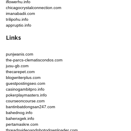
iflowerhu.info
chicagocrystalconnection.com
imanabadii.com
trilipohu.info
appruptio.info
Links
punjwanis.com
the-parcs-clematiscondos.com
jusu-gb.com
thecarepet.com
blogwriterplus.com
guestpostingseo.com
casinogambitpro.info
pokerplaymasters.info
courseoncourse.com
bantinbatdongsan247.com
bahednog.info
bahenxgek.info
pertamaskre.com
threadsvideoandphotodownloader.com