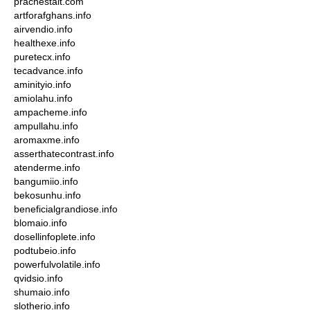
prachestait.com
artforafghans.info
airvendio.info
healthexe.info
puretecx.info
tecadvance.info
aminityio.info
amiolahu.info
ampacheme.info
ampullahu.info
aromaxme.info
asserthatecontrast.info
atenderme.info
bangumiio.info
bekosunhu.info
beneficialgrandiose.info
blomaio.info
dosellinfoplete.info
podtubeio.info
powerfulvolatile.info
qvidsio.info
shumaio.info
slotherio.info