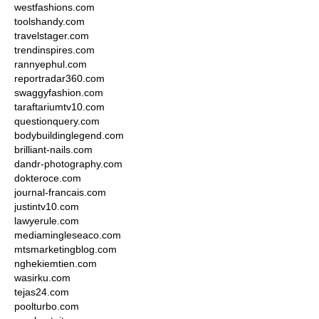
westfashions.com
toolshandy.com
travelstager.com
trendinspires.com
rannyephul.com
reportradar360.com
swaggyfashion.com
taraftariumtv10.com
questionquery.com
bodybuildinglegend.com
brilliant-nails.com
dandr-photography.com
dokteroce.com
journal-francais.com
justintv10.com
lawyerule.com
mediamingleseaco.com
mtsmarketingblog.com
nghekiemtien.com
wasirku.com
tejas24.com
poolturbo.com