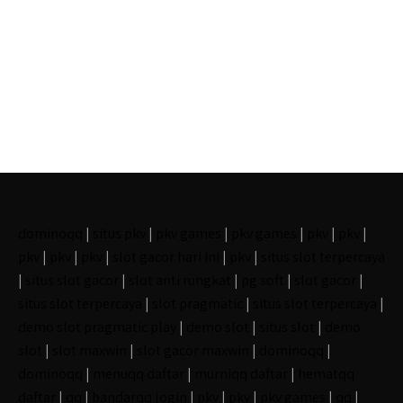
dominoqq
|
situs pkv
|
pkv games
|
pkv games
|
pkv
|
pkv
|
pkv
|
pkv
|
pkv
|
slot gacor hari ini
|
pkv
|
situs slot terpercaya
|
situs slot gacor
|
slot anti rungkat
|
pg soft
|
slot gacor
|
situs slot terpercaya
|
slot pragmatic
|
situs slot terpercaya
|
demo slot pragmatic play
|
demo slot
|
situs slot
|
demo
slot
|
slot maxwin
|
slot gacor maxwin
|
dominoqq
|
dominoqq
|
menuqq daftar
|
murniqq daftar
|
hematqq
daftar
|
qq
|
bandarqq login
|
pkv
|
pkv
|
pkv games
|
qq
|