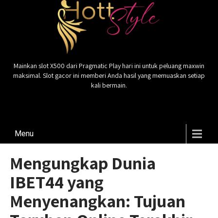
Mainkan slot X500 dari Pragmatic Play hari ini untuk peluang maxwin
maksimal. Slot gacor ini memberi Anda hasil yang memuaskan setiap
kali bermain.
Menu
Mengungkap Dunia
IBET44 yang
Menyenangkan: Tujuan