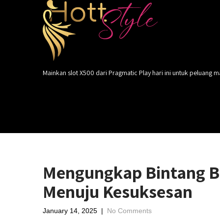
Mainkan slot X500 dari Pragmatic Play hari ini untuk peluang 
Mengungkap Bintang Ba
Menuju Kesuksesan
January 14, 2025
|
No Comments