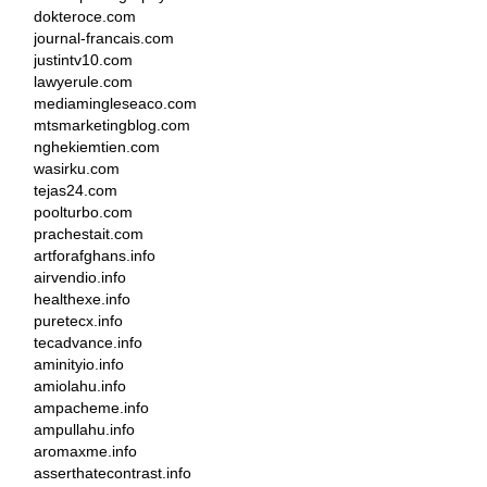
dokteroce.com
journal-francais.com
justintv10.com
lawyerule.com
mediamingleseaco.com
mtsmarketingblog.com
nghekiemtien.com
wasirku.com
tejas24.com
poolturbo.com
prachestait.com
artforafghans.info
airvendio.info
healthexe.info
puretecx.info
tecadvance.info
aminityio.info
amiolahu.info
ampacheme.info
ampullahu.info
aromaxme.info
asserthatecontrast.info