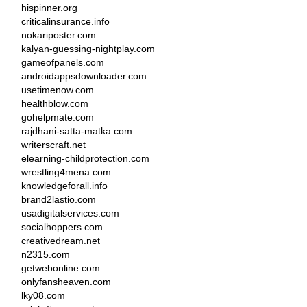
hispinner.org
criticalinsurance.info
nokariposter.com
kalyan-guessing-nightplay.com
gameofpanels.com
androidappsdownloader.com
usetimenow.com
healthblow.com
gohelpmate.com
rajdhani-satta-matka.com
writerscraft.net
elearning-childprotection.com
wrestling4mena.com
knowledgeforall.info
brand2lastio.com
usadigitalservices.com
socialhoppers.com
creativedream.net
n2315.com
getwebonline.com
onlyfansheaven.com
lky08.com