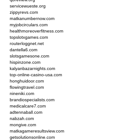
servicewueste.org
zippyrevs.com
matkanumbernow.com
myjobcirculars.com
healthmoreoverfitness.com
topslotxgames.com
routerloggnet.net
dantella6.com
slotsgamesone.com
hispinzone.com
kalyanbazarnights.com
top-online-casino-usa.com
honghuidoor.com
flowingtravel.com
nineniki.com
brandiospecialists.com
medicalcare7.com
adtennaball.com
nabzah.com
mongive.com
matkagameresultsview.com
getsolutionsonline.com