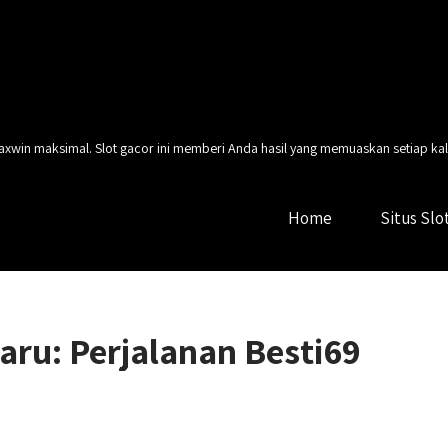
maxwin maksimal. Slot gacor ini memberi Anda hasil yang memuaskan setiap kal
Home
Situs Slo
ru: Perjalanan Besti69