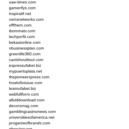
uae-times.com
gamerifys.com
inspiratif.net
vsmsnetworks.com
offthem.com
ibommatv.com
techporfit.com
bekasionline.com
nbusinessplan.com
greenlife360.com
cantshoutitout.com
expressufabet.biz
mypuertoplata.net
thepioneerxpress.com
howtofixissue.com
teamufabet.biz
webfullform.com
allviddownload.com
decorsmag.com
gamblingcasinonews.com
universitiesofamerica.net
progameofbrands.com
qbreview.org