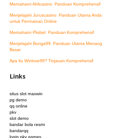
Memahami Ahlicasino: Panduan Komprehensif
Menjelajahi Juruscasino: Panduan Utama Anda
untuk Permainan Online
Memahami Plisbet: Panduan Komprehensif
Menjelajahi Bunga99: Panduan Utama Menang
Besar
Apa itu Winlose99? Tinjauan Komprehensif
Links
situs slot maxwin
pg demo
qq online
pkv
slot demo
bandar bola resmi
bandarqq
login pkv games