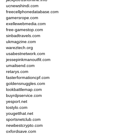
ucnewshindi.com
freecellphonedatabase.com
gamersrope.com
exellewebmedia.com
free-gamestop.com
sinbadtravels.com
ukmagzine.com
wareztech.org
usabestnetwork.com
jessepinkmanoutfit.com
umailsend.com
retarys.com
fasterformationcpf.com
goldensnuggles.com
lookbattlemap.com
buyrdpservice.com
yesport.net
tostylo.com
yougetthat.net
sportsnetclub.com
newbestcrypto.com
oxfordsave.com