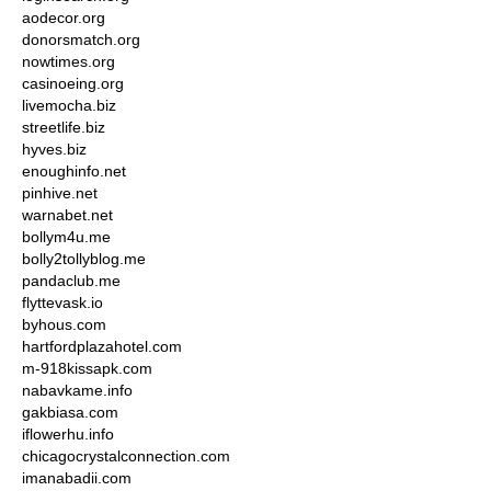
aodecor.org
donorsmatch.org
nowtimes.org
casinoeing.org
livemocha.biz
streetlife.biz
hyves.biz
enoughinfo.net
pinhive.net
warnabet.net
bollym4u.me
bolly2tollyblog.me
pandaclub.me
flyttevask.io
byhous.com
hartfordplazahotel.com
m-918kissapk.com
nabavkame.info
gakbiasa.com
iflowerhu.info
chicagocrystalconnection.com
imanabadii.com