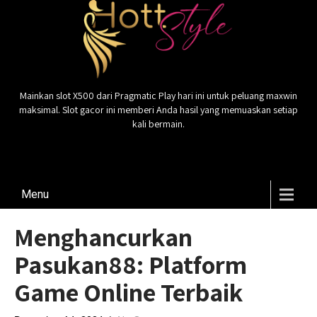
Mainkan slot X500 dari Pragmatic Play hari ini untuk peluang maxwin
maksimal. Slot gacor ini memberi Anda hasil yang memuaskan setiap
kali bermain.
Menu
Menghancurkan
Pasukan88: Platform
Game Online Terbaik