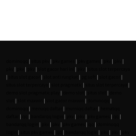
dominoqq
|
situs pkv
|
pkv games
|
pkv games
|
pkv
|
pkv
|
pkv
|
pkv
|
pkv
|
slot gacor hari ini
|
pkv
|
situs slot terpercaya
|
situs slot gacor
|
slot anti rungkat
|
pg soft
|
slot gacor
|
situs slot terpercaya
|
slot pragmatic
|
situs slot terpercaya
|
demo slot pragmatic play
|
demo slot
|
situs slot
|
demo
slot
|
slot maxwin
|
slot gacor maxwin
|
dominoqq
|
dominoqq
|
menuqq daftar
|
murniqq daftar
|
hematqq
daftar
|
qq
|
bandarqq login
|
pkv
|
pkv
|
pkv games
|
qq
|
bandarqq login
|
pkv
|
pkv
|
pkv games
|
qq
|
dominoqq
login
|
situs pkv games
|
qq
|
bandarqq login
|
pkv
|
pkv
|
pkv