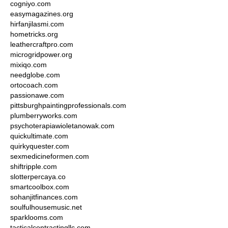
cogniyo.com
easymagazines.org
hirfanjilasmi.com
hometricks.org
leathercraftpro.com
microgridpower.org
mixiqo.com
needglobe.com
ortocoach.com
passionawe.com
pittsburghpaintingprofessionals.com
plumberryworks.com
psychoterapiawioletanowak.com
quickultimate.com
quirkyquester.com
sexmedicineformen.com
shiftripple.com
slotterpercaya.co
smartcoolbox.com
sohanjitfinances.com
soulfulhousemusic.net
sparklooms.com
tacticalcontractingllc.com