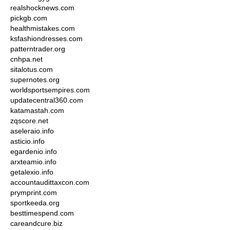
realshocknews.com
pickgb.com
healthmistakes.com
ksfashiondresses.com
patterntrader.org
cnhpa.net
sitalotus.com
supernotes.org
worldsportsempires.com
updatecentral360.com
katamastah.com
zqscore.net
aseleraio.info
asticio.info
egardenio.info
arxteamio.info
getalexio.info
accountaudittaxcon.com
prymprint.com
sportkeeda.org
besttimespend.com
careandcure.biz