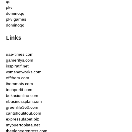
qq
pkv
dominoqq
pkv games
dominoqq
Links
uae-times.com
gamerifys.com
inspiratif.net
vsmsnetworks.com
offthem.com
ibommatv.com
techporfit.com
bekasionline.com
nbusinessplan.com
greenlife360.com
cantshoutitout.com
expressufabet.biz
mypuertoplata.net
thepioneerxpress.com