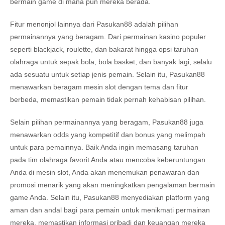
bermain game di mana pun mereka berada.
Fitur menonjol lainnya dari Pasukan88 adalah pilihan
permainannya yang beragam. Dari permainan kasino populer
seperti blackjack, roulette, dan bakarat hingga opsi taruhan
olahraga untuk sepak bola, bola basket, dan banyak lagi, selalu
ada sesuatu untuk setiap jenis pemain. Selain itu, Pasukan88
menawarkan beragam mesin slot dengan tema dan fitur
berbeda, memastikan pemain tidak pernah kehabisan pilihan.
Selain pilihan permainannya yang beragam, Pasukan88 juga
menawarkan odds yang kompetitif dan bonus yang melimpah
untuk para pemainnya. Baik Anda ingin memasang taruhan
pada tim olahraga favorit Anda atau mencoba keberuntungan
Anda di mesin slot, Anda akan menemukan penawaran dan
promosi menarik yang akan meningkatkan pengalaman bermain
game Anda. Selain itu, Pasukan88 menyediakan platform yang
aman dan andal bagi para pemain untuk menikmati permainan
mereka, memastikan informasi pribadi dan keuangan mereka