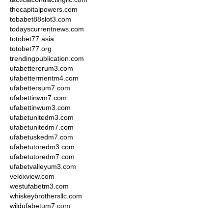
thecapitalpowers.com
tobabet88slot3.com
todayscurrentnews.com
totobet77.asia
totobet77.org
trendingpublication.com
ufabettererum3.com
ufabettermentm4.com
ufabettersum7.com
ufabettinwm7.com
ufabettinwum3.com
ufabetunitedm3.com
ufabetunitedm7.com
ufabetuskedm7.com
ufabetutoredm3.com
ufabetutoredm7.com
ufabetvalleyum3.com
veloxview.com
westufabetm3.com
whiskeybrothersllc.com
wildufabetum7.com