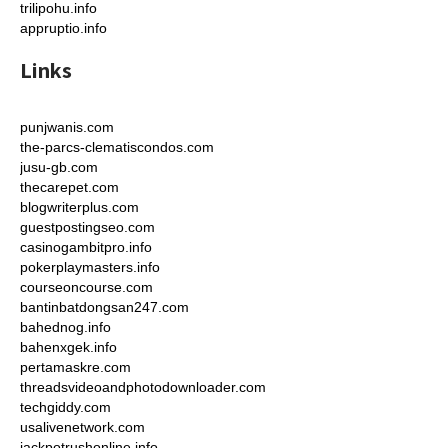
trilipohu.info
appruptio.info
Links
punjwanis.com
the-parcs-clematiscondos.com
jusu-gb.com
thecarepet.com
blogwriterplus.com
guestpostingseo.com
casinogambitpro.info
pokerplaymasters.info
courseoncourse.com
bantinbatdongsan247.com
bahednog.info
bahenxgek.info
pertamaskre.com
threadsvideoandphotodownloader.com
techgiddy.com
usalivenetwork.com
jackpotrushonline.info