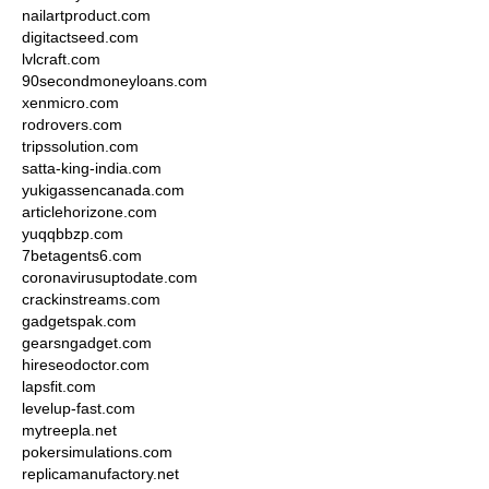
nailartproduct.com
digitactseed.com
lvlcraft.com
90secondmoneyloans.com
xenmicro.com
rodrovers.com
tripssolution.com
satta-king-india.com
yukigassencanada.com
articlehorizone.com
yuqqbbzp.com
7betagents6.com
coronavirusuptodate.com
crackinstreams.com
gadgetspak.com
gearsngadget.com
hireseodoctor.com
lapsfit.com
levelup-fast.com
mytreepla.net
pokersimulations.com
replicamanufactory.net