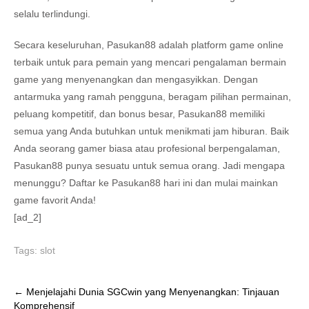
selalu terlindungi.
Secara keseluruhan, Pasukan88 adalah platform game online
terbaik untuk para pemain yang mencari pengalaman bermain
game yang menyenangkan dan mengasyikkan. Dengan
antarmuka yang ramah pengguna, beragam pilihan permainan,
peluang kompetitif, dan bonus besar, Pasukan88 memiliki
semua yang Anda butuhkan untuk menikmati jam hiburan. Baik
Anda seorang gamer biasa atau profesional berpengalaman,
Pasukan88 punya sesuatu untuk semua orang. Jadi mengapa
menunggu? Daftar ke Pasukan88 hari ini dan mulai mainkan
game favorit Anda!
[ad_2]
Tags:
slot
Post
←
Menjelajahi Dunia SGCwin yang Menyenangkan: Tinjauan
Komprehensif