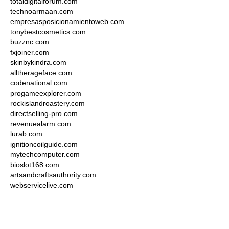
totaldigitalforum.com
technoarmaan.com
empresasposicionamientoweb.com
tonybestcosmetics.com
buzznc.com
fxjoiner.com
skinbykindra.com
alltherageface.com
codenational.com
progameexplorer.com
rockislandroastery.com
directselling-pro.com
revenuealarm.com
lurab.com
ignitioncoilguide.com
mytechcomputer.com
bioslot168.com
artsandcraftsauthority.com
webservicelive.com