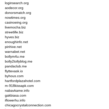
loginsearch.org
aodecor.org
donorsmatch.org
nowtimes.org
casinoeing.org
livemocha.biz
streetlife.biz
hyves.biz
enoughinfo.net
pinhive.net
warnabet.net
bollym4u.me
bolly2tollyblog.me
pandaclub.me
flyttevask.io
byhous.com
hartfordplazahotel.com
m-918kissapk.com
nabavkame.info
gakbiasa.com
iflowerhu.info
chicagocrystalconnection.com