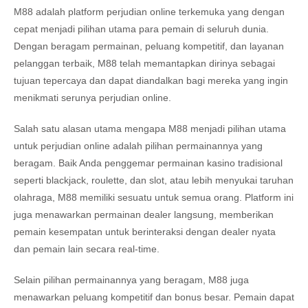
M88 adalah platform perjudian online terkemuka yang dengan
cepat menjadi pilihan utama para pemain di seluruh dunia.
Dengan beragam permainan, peluang kompetitif, dan layanan
pelanggan terbaik, M88 telah memantapkan dirinya sebagai
tujuan tepercaya dan dapat diandalkan bagi mereka yang ingin
menikmati serunya perjudian online.
Salah satu alasan utama mengapa M88 menjadi pilihan utama
untuk perjudian online adalah pilihan permainannya yang
beragam. Baik Anda penggemar permainan kasino tradisional
seperti blackjack, roulette, dan slot, atau lebih menyukai taruhan
olahraga, M88 memiliki sesuatu untuk semua orang. Platform ini
juga menawarkan permainan dealer langsung, memberikan
pemain kesempatan untuk berinteraksi dengan dealer nyata
dan pemain lain secara real-time.
Selain pilihan permainannya yang beragam, M88 juga
menawarkan peluang kompetitif dan bonus besar. Pemain dapat