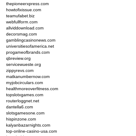
thepioneerxpress.com
howtofixissue.com
teamufabet.biz
webfullform.com
allviddownload.com
decorsmag.com
gamblingcasinonews.com
universitiesofamerica.net
progameofbrands.com
qbreview.org
servicewueste.org
zippyrevs.com
matkanumbernow.com
myjobcirculars.com
healthmoreoverfitness.com
topslotxgames.com
routerloggnet.net
dantella6.com
slotsgamesone.com
hispinzone.com
kalyanbazarnights.com
top-online-casino-usa.com