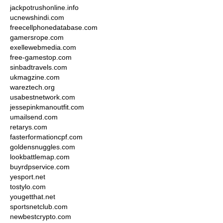
jackpotrushonline.info
ucnewshindi.com
freecellphonedatabase.com
gamersrope.com
exellewebmedia.com
free-gamestop.com
sinbadtravels.com
ukmagzine.com
wareztech.org
usabestnetwork.com
jessepinkmanoutfit.com
umailsend.com
retarys.com
fasterformationcpf.com
goldensnuggles.com
lookbattlemap.com
buyrdpservice.com
yesport.net
tostylo.com
yougetthat.net
sportsnetclub.com
newbestcrypto.com