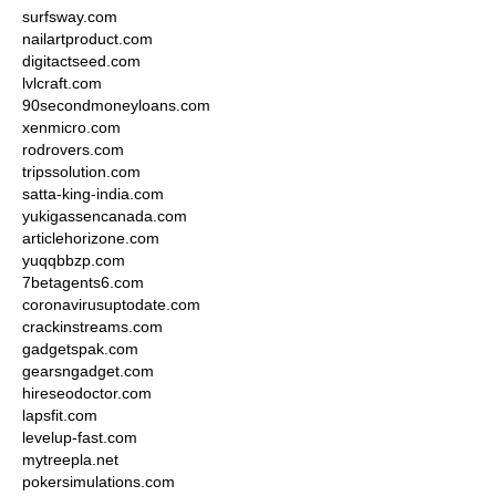
surfsway.com
nailartproduct.com
digitactseed.com
lvlcraft.com
90secondmoneyloans.com
xenmicro.com
rodrovers.com
tripssolution.com
satta-king-india.com
yukigassencanada.com
articlehorizone.com
yuqqbbzp.com
7betagents6.com
coronavirusuptodate.com
crackinstreams.com
gadgetspak.com
gearsngadget.com
hireseodoctor.com
lapsfit.com
levelup-fast.com
mytreepla.net
pokersimulations.com