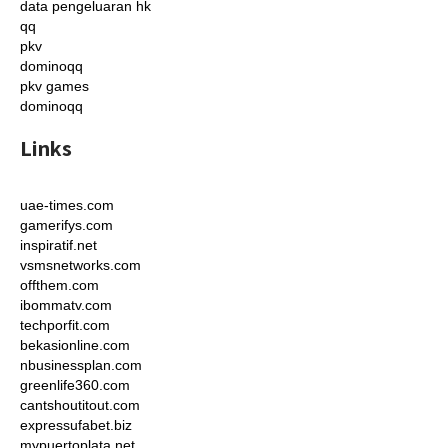
data pengeluaran hk
qq
pkv
dominoqq
pkv games
dominoqq
Links
uae-times.com
gamerifys.com
inspiratif.net
vsmsnetworks.com
offthem.com
ibommatv.com
techporfit.com
bekasionline.com
nbusinessplan.com
greenlife360.com
cantshoutitout.com
expressufabet.biz
mypuertoplata.net