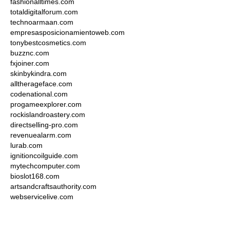
fashionalltimes.com
totaldigitalforum.com
technoarmaan.com
empresasposicionamientoweb.com
tonybestcosmetics.com
buzznc.com
fxjoiner.com
skinbykindra.com
alltherageface.com
codenational.com
progameexplorer.com
rockislandroastery.com
directselling-pro.com
revenuealarm.com
lurab.com
ignitioncoilguide.com
mytechcomputer.com
bioslot168.com
artsandcraftsauthority.com
webservicelive.com