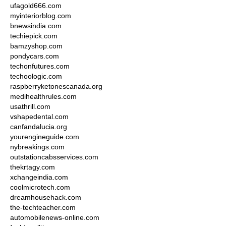
ufagold666.com
myinteriorblog.com
bnewsindia.com
techiepick.com
bamzyshop.com
pondycars.com
techonfutures.com
techoologic.com
raspberryketonescanada.org
medihealthrules.com
usathrill.com
vshapedental.com
canfandalucia.org
yourengineguide.com
nybreakings.com
outstationcabsservices.com
thekrtagy.com
xchangeindia.com
coolmicrotech.com
dreamhousehack.com
the-techteacher.com
automobilenews-online.com