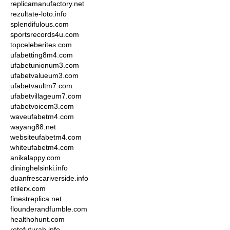
replicamanufactory.net
rezultate-loto.info
splendifulous.com
sportsrecords4u.com
topceleberites.com
ufabetting8m4.com
ufabetunionum3.com
ufabetvalueum3.com
ufabetvaultm7.com
ufabetvillageum7.com
ufabetvoicem3.com
waveufabetm4.com
wayang88.net
websiteufabetm4.com
whiteufabetm4.com
anikalappy.com
dininghelsinki.info
duanfrescariverside.info
etilerx.com
finestreplica.net
flounderandfumble.com
healthohunt.com
retefuturah.info