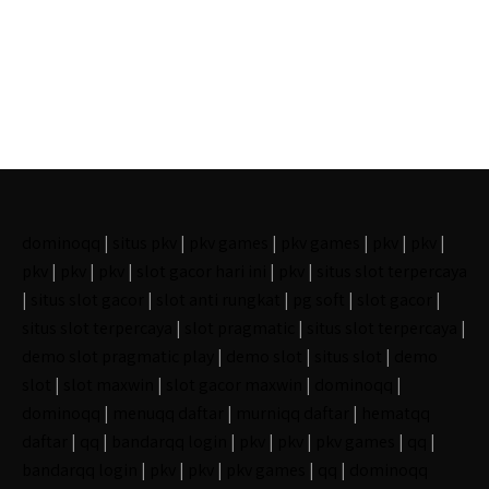
dominoqq
|
situs pkv
|
pkv games
|
pkv games
|
pkv
|
pkv
|
pkv
|
pkv
|
pkv
|
slot gacor hari ini
|
pkv
|
situs slot terpercaya
|
situs slot gacor
|
slot anti rungkat
|
pg soft
|
slot gacor
|
situs slot terpercaya
|
slot pragmatic
|
situs slot terpercaya
|
demo slot pragmatic play
|
demo slot
|
situs slot
|
demo
slot
|
slot maxwin
|
slot gacor maxwin
|
dominoqq
|
dominoqq
|
menuqq daftar
|
murniqq daftar
|
hematqq
daftar
|
qq
|
bandarqq login
|
pkv
|
pkv
|
pkv games
|
qq
|
bandarqq login
|
pkv
|
pkv
|
pkv games
|
qq
|
dominoqq