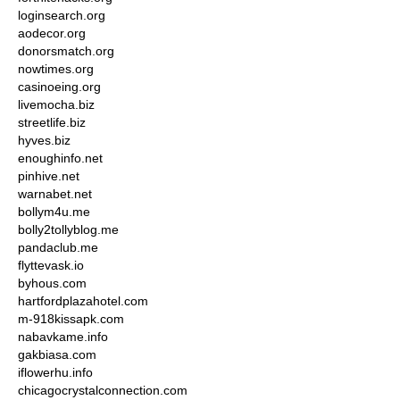
loginsearch.org
aodecor.org
donorsmatch.org
nowtimes.org
casinoeing.org
livemocha.biz
streetlife.biz
hyves.biz
enoughinfo.net
pinhive.net
warnabet.net
bollym4u.me
bolly2tollyblog.me
pandaclub.me
flyttevask.io
byhous.com
hartfordplazahotel.com
m-918kissapk.com
nabavkame.info
gakbiasa.com
iflowerhu.info
chicagocrystalconnection.com