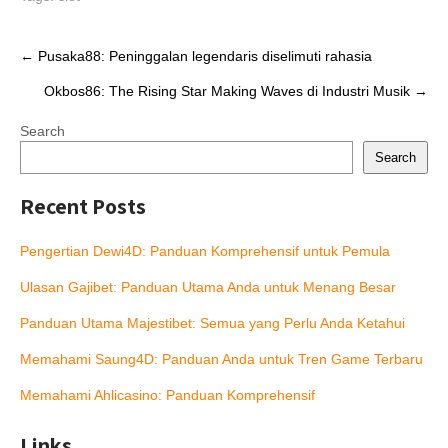
Post
←
Pusaka88: Peninggalan legendaris diselimuti rahasia
navigation
Okbos86: The Rising Star Making Waves di Industri Musik
→
Search
Search
Recent Posts
Pengertian Dewi4D: Panduan Komprehensif untuk Pemula
Ulasan Gajibet: Panduan Utama Anda untuk Menang Besar
Panduan Utama Majestibet: Semua yang Perlu Anda Ketahui
Memahami Saung4D: Panduan Anda untuk Tren Game Terbaru
Memahami Ahlicasino: Panduan Komprehensif
Links