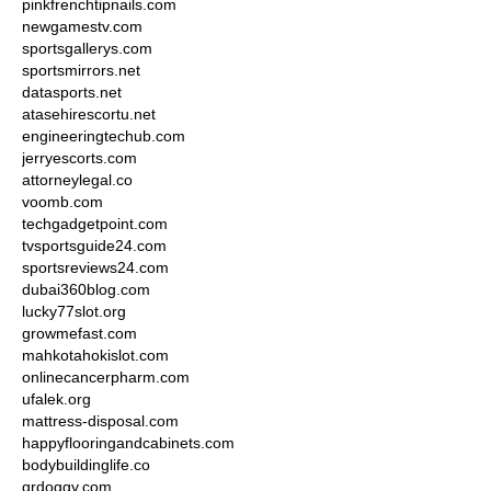
pinkfrenchtipnails.com
newgamestv.com
sportsgallerys.com
sportsmirrors.net
datasports.net
atasehirescortu.net
engineeringtechub.com
jerryescorts.com
attorneylegal.co
voomb.com
techgadgetpoint.com
tvsportsguide24.com
sportsreviews24.com
dubai360blog.com
lucky77slot.org
growmefast.com
mahkotahokislot.com
onlinecancerpharm.com
ufalek.org
mattress-disposal.com
happyflooringandcabinets.com
bodybuildinglife.co
qrdoggy.com