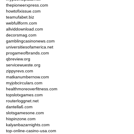
thepioneerxpress.com
howtofixissue.com
teamufabet.biz
webfullform.com
allviddownload.com
decorsmag.com
gamblingcasinonews.com
universitiesofamerica.net
progameofbrands.com
qbreview.org
servicewueste.org
zippyrevs.com
matkanumbernow.com
myjobcirculars.com
healthmoreoverfitness.com
topslotxgames.com
routerloggnet.net
dantella6.com
slotsgamesone.com
hispinzone.com
kalyanbazarnights.com
top-online-casino-usa.com