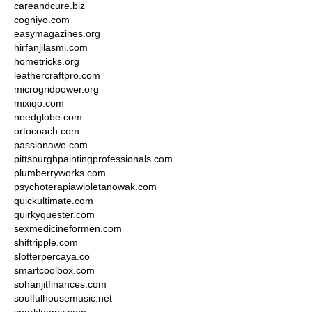
careandcure.biz
cogniyo.com
easymagazines.org
hirfanjilasmi.com
hometricks.org
leathercraftpro.com
microgridpower.org
mixiqo.com
needglobe.com
ortocoach.com
passionawe.com
pittsburghpaintingprofessionals.com
plumberryworks.com
psychoterapiawioletanowak.com
quickultimate.com
quirkyquester.com
sexmedicineformen.com
shiftripple.com
slotterpercaya.co
smartcoolbox.com
sohanjitfinances.com
soulfulhousemusic.net