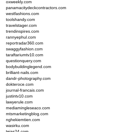
oxweekly.com
panamacitydeckcontractors.com
westfashions.com
toolshandy.com
travelstager.com
trendinspires.com
rannyephul.com
reportradar360.com
swaggyfashion.com
taraftariumtv10.com
questionquery.com
bodybuildinglegend.com
brilliant-nails.com
dandr-photography.com
dokteroce.com
journal-francais.com
justintv10.com
lawyerule.com
mediamingleseaco.com
mtsmarketingblog.com
nghekiemtien.com
wasirku.com
tejas24.com