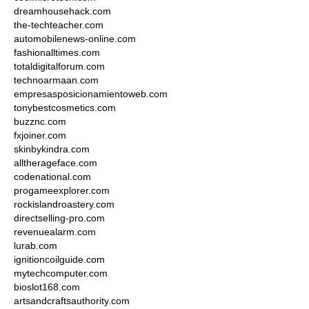
dreamhousehack.com
the-techteacher.com
automobilenews-online.com
fashionalltimes.com
totaldigitalforum.com
technoarmaan.com
empresasposicionamientoweb.com
tonybestcosmetics.com
buzznc.com
fxjoiner.com
skinbykindra.com
alltherageface.com
codenational.com
progameexplorer.com
rockislandroastery.com
directselling-pro.com
revenuealarm.com
lurab.com
ignitioncoilguide.com
mytechcomputer.com
bioslot168.com
artsandcraftsauthority.com