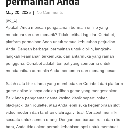
permainan Anda
May 20, 2025
|
No Comments
[ad_1]
Apakah Anda mencari pengalaman bermain online yang
mendebarkan dan menarik? Tidak terlihat lagi dari Ceriabet,
platform permainan Anda untuk semua kebutuhan perjudian
Anda. Dengan berbagai permainan untuk dipilih, langkah-
langkah keamanan terkemuka, dan antarmuka yang ramah
pengguna, Ceriabet adalah tempat yang sempurna untuk
mendapatkan adrenalin Anda memompa dan menang besar.
Salah satu fitur utama yang membedakan Ceriabet dari platform
game online lainnya adalah pilihan game yang mengesankan.
Baik Anda penggemar game kasino klasik seperti poker,
blackjack, dan roulette, atau Anda lebih suka kegembiraan slot
video modern dan taruhan olahraga virtual, Ceriabet memiliki
sesuatu untuk semua orang. Dengan pembaruan rutin dan rilis
baru, Anda tidak akan pernah kehabisan opsi untuk membuat