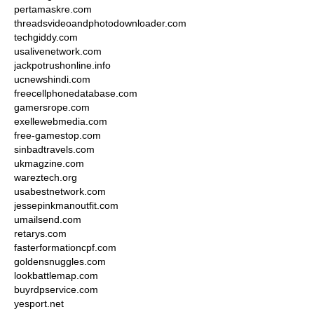
pertamaskre.com
threadsvideoandphotodownloader.com
techgiddy.com
usalivenetwork.com
jackpotrushonline.info
ucnewshindi.com
freecellphonedatabase.com
gamersrope.com
exellewebmedia.com
free-gamestop.com
sinbadtravels.com
ukmagzine.com
wareztech.org
usabestnetwork.com
jessepinkmanoutfit.com
umailsend.com
retarys.com
fasterformationcpf.com
goldensnuggles.com
lookbattlemap.com
buyrdpservice.com
yesport.net