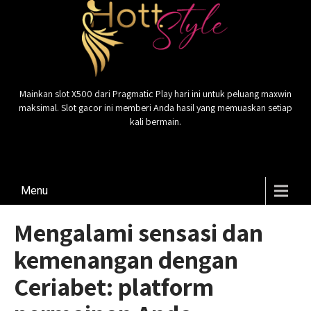
Mainkan slot X500 dari Pragmatic Play hari ini untuk peluang maxwin
maksimal. Slot gacor ini memberi Anda hasil yang memuaskan setiap
kali bermain.
Menu
Mengalami sensasi dan
kemenangan dengan
Ceriabet: platform