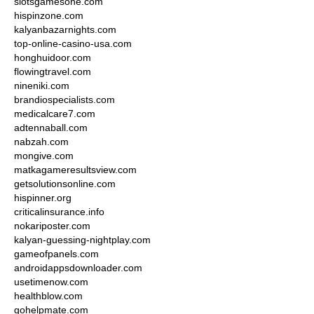
slotsgamesone.com
hispinzone.com
kalyanbazarnights.com
top-online-casino-usa.com
honghuidoor.com
flowingtravel.com
nineniki.com
brandiospecialists.com
medicalcare7.com
adtennaball.com
nabzah.com
mongive.com
matkagameresultsview.com
getsolutionsonline.com
hispinner.org
criticalinsurance.info
nokariposter.com
kalyan-guessing-nightplay.com
gameofpanels.com
androidappsdownloader.com
usetimenow.com
healthblow.com
gohelpmate.com