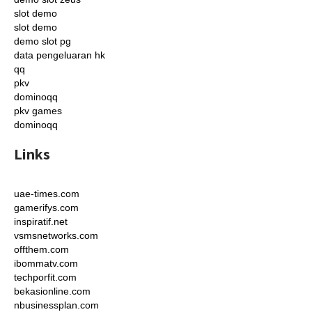
slot demo
slot demo
demo slot pg
data pengeluaran hk
qq
pkv
dominoqq
pkv games
dominoqq
Links
uae-times.com
gamerifys.com
inspiratif.net
vsmsnetworks.com
offthem.com
ibommatv.com
techporfit.com
bekasionline.com
nbusinessplan.com