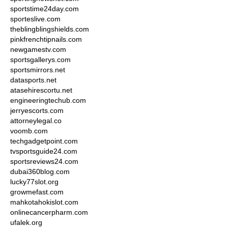
sportstime24day.com
sporteslive.com
theblingblingshields.com
pinkfrenchtipnails.com
newgamestv.com
sportsgallerys.com
sportsmirrors.net
datasports.net
atasehirescortu.net
engineeringtechub.com
jerryescorts.com
attorneylegal.co
voomb.com
techgadgetpoint.com
tvsportsguide24.com
sportsreviews24.com
dubai360blog.com
lucky77slot.org
growmefast.com
mahkotahokislot.com
onlinecancerpharm.com
ufalek.org