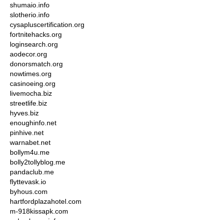
shumaio.info
slotherio.info
cysapluscertification.org
fortnitehacks.org
loginsearch.org
aodecor.org
donorsmatch.org
nowtimes.org
casinoeing.org
livemocha.biz
streetlife.biz
hyves.biz
enoughinfo.net
pinhive.net
warnabet.net
bollym4u.me
bolly2tollyblog.me
pandaclub.me
flyttevask.io
byhous.com
hartfordplazahotel.com
m-918kissapk.com