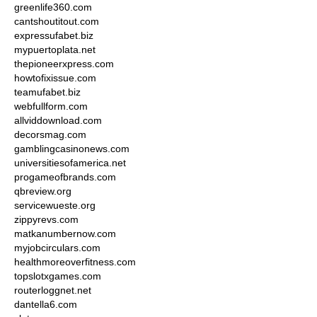
greenlife360.com
cantshoutitout.com
expressufabet.biz
mypuertoplata.net
thepioneerxpress.com
howtofixissue.com
teamufabet.biz
webfullform.com
allviddownload.com
decorsmag.com
gamblingcasinonews.com
universitiesofamerica.net
progameofbrands.com
qbreview.org
servicewueste.org
zippyrevs.com
matkanumbernow.com
myjobcirculars.com
healthmoreoverfitness.com
topslotxgames.com
routerloggnet.net
dantella6.com