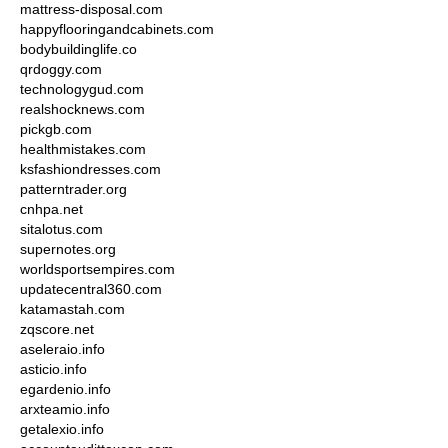
mattress-disposal.com
happyflooringandcabinets.com
bodybuildinglife.co
qrdoggy.com
technologygud.com
realshocknews.com
pickgb.com
healthmistakes.com
ksfashiondresses.com
patterntrader.org
cnhpa.net
sitalotus.com
supernotes.org
worldsportsempires.com
updatecentral360.com
katamastah.com
zqscore.net
aseleraio.info
asticio.info
egardenio.info
arxteamio.info
getalexio.info