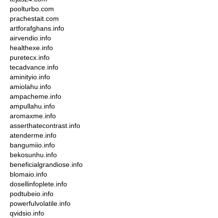
poolturbo.com
prachestait.com
artforafghans.info
airvendio.info
healthexe.info
puretecx.info
tecadvance.info
aminityio.info
amiolahu.info
ampacheme.info
ampullahu.info
aromaxme.info
asserthatecontrast.info
atenderme.info
bangumiio.info
bekosunhu.info
beneficialgrandiose.info
blomaio.info
dosellinfoplete.info
podtubeio.info
powerfulvolatile.info
qvidsio.info