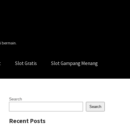
i bermain.
t
Slot Gratis
Slot Gampang Menang
Search
Search
Recent Posts