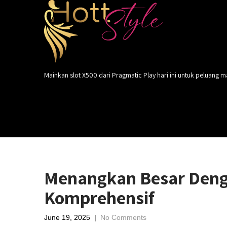
Mainkan slot X500 dari Pragmatic Play hari ini untuk peluang 
Menangkan Besar Deng
Komprehensif
June 19, 2025
|
No Comments