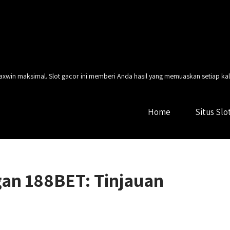
maxwin maksimal. Slot gacor ini memberi Anda hasil yang memuaskan setiap kal
Home
Situs Slo
an 188BET: Tinjauan