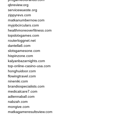
qbreview.org
servicewueste.org
zippyrevs.com
matkanumbernow.com
myjobcirculars.com
healthmoreoverfitness.com
topslotxgames.com
routerloggnet.net
dantella6.com
slotsgamesone.com
hispinzone.com
kalyanbazarnights.com
top-online-casino-usa.com
honghuidoor.com
flowingtravel.com
nineniki.com
brandiospecialists.com
medicalcare7.com
adtennaball.com
nabzah.com
mongive.com
matkagameresultsview.com