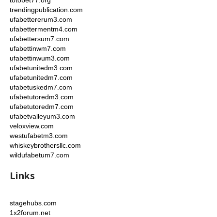
totobet77.org
trendingpublication.com
ufabettererum3.com
ufabettermentm4.com
ufabettersum7.com
ufabettinwm7.com
ufabettinwum3.com
ufabetunitedm3.com
ufabetunitedm7.com
ufabetuskedm7.com
ufabetutoredm3.com
ufabetutoredm7.com
ufabetvalleyum3.com
veloxview.com
westufabetm3.com
whiskeybrothersllc.com
wildufabetum7.com
Links
stagehubs.com
1x2forum.net