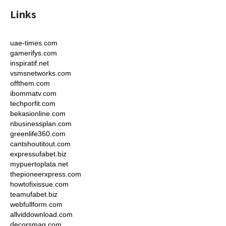
Links
uae-times.com
gamerifys.com
inspiratif.net
vsmsnetworks.com
offthem.com
ibommatv.com
techporfit.com
bekasionline.com
nbusinessplan.com
greenlife360.com
cantshoutitout.com
expressufabet.biz
mypuertoplata.net
thepioneerxpress.com
howtofixissue.com
teamufabet.biz
webfullform.com
allviddownload.com
decorsmag.com