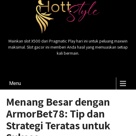
Mainkan slot X500 dari Pragmatic Play hari ini untuk peluang maxwin
maksimal. Slot gacor ini memberi Anda hasil yang memuaskan setiap
kali bermain.
Menu
Menang Besar dengan
ArmorBet78: Tip dan
Strategi Teratas untuk