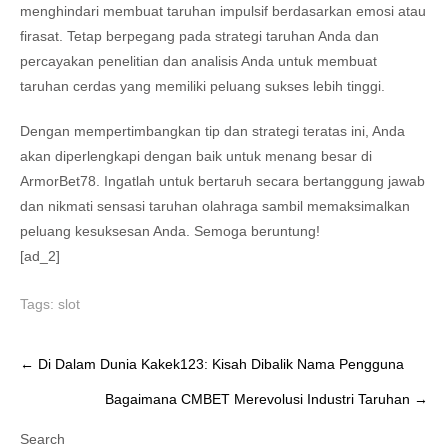
menghindari membuat taruhan impulsif berdasarkan emosi atau
firasat. Tetap berpegang pada strategi taruhan Anda dan
percayakan penelitian dan analisis Anda untuk membuat
taruhan cerdas yang memiliki peluang sukses lebih tinggi.
Dengan mempertimbangkan tip dan strategi teratas ini, Anda
akan diperlengkapi dengan baik untuk menang besar di
ArmorBet78. Ingatlah untuk bertaruh secara bertanggung jawab
dan nikmati sensasi taruhan olahraga sambil memaksimalkan
peluang kesuksesan Anda. Semoga beruntung!
[ad_2]
Tags:
slot
Post
←
Di Dalam Dunia Kakek123: Kisah Dibalik Nama Pengguna
navigation
Bagaimana CMBET Merevolusi Industri Taruhan
→
Search