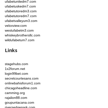
ufabetunitedm7.com
ufabetuskedm7.com
ufabetutoredm3.com
ufabetutoredm7.com
ufabetvalleyum3.com
veloxview.com
westufabetm3.com
whiskeybrothersllc.com
wildufabetum7.com
Links
stagehubs.com
1x2forum.net
login99bet.com
secretcourtesans.com
onlinebahisforum1.com
chicagoheadline.com
camming.org
rajalion88.com
goupuntacana.com
riversedgepark.com