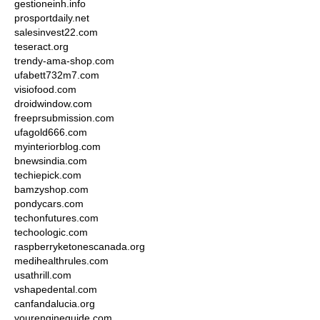
gestioneinh.info
prosportdaily.net
salesinvest22.com
teseract.org
trendy-ama-shop.com
ufabett732m7.com
visiofood.com
droidwindow.com
freeprsubmission.com
ufagold666.com
myinteriorblog.com
bnewsindia.com
techiepick.com
bamzyshop.com
pondycars.com
techonfutures.com
techoologic.com
raspberryketonescanada.org
medihealthrules.com
usathrill.com
vshapedental.com
canfandalucia.org
yourengineguide.com