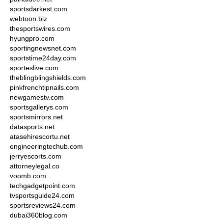
sportsdarkest.com
webtoon.biz
thesportswires.com
hyungpro.com
sportingnewsnet.com
sportstime24day.com
sporteslive.com
theblingblingshields.com
pinkfrenchtipnails.com
newgamestv.com
sportsgallerys.com
sportsmirrors.net
datasports.net
atasehirescortu.net
engineeringtechub.com
jerryescorts.com
attorneylegal.co
voomb.com
techgadgetpoint.com
tvsportsguide24.com
sportsreviews24.com
dubai360blog.com