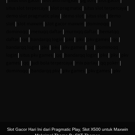
|
situs slot gacor
|
slot anti rungkat
|
pg soft
|
slot gacor
|
situs slot terpercaya
|
slot pragmatic
|
situs slot terpercaya
|
demo slot pragmatic play
|
demo slot
|
situs slot
|
demo
slot
|
slot maxwin
|
slot gacor maxwin
|
dominoqq
|
dominoqq
|
menuqq daftar
|
murniqq daftar
|
hematqq
daftar
|
qq
|
bandarqq login
|
pkv
|
pkv
|
pkv games
|
qq
|
bandarqq login
|
pkv
|
pkv
|
pkv games
|
qq
|
dominoqq
login
|
situs pkv games
|
qq
|
bandarqq login
|
pkv
|
pkv
|
pkv
games
|
qq
|
judi bola terpercaya
|
mix parlay
|
qq poker
|
dominoqq
|
bandarqq pkv
|
pkv games
|
pkv games
|
pkv
Slot Gacor Hari Ini dari Pragmatic Play, Slot X500 untuk Maxwin