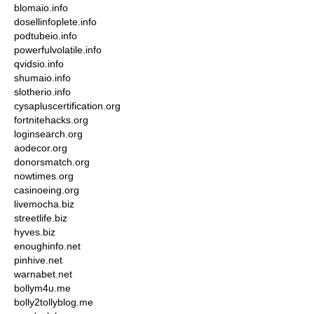
blomaio.info
dosellinfoplete.info
podtubeio.info
powerfulvolatile.info
qvidsio.info
shumaio.info
slotherio.info
cysapluscertification.org
fortnitehacks.org
loginsearch.org
aodecor.org
donorsmatch.org
nowtimes.org
casinoeing.org
livemocha.biz
streetlife.biz
hyves.biz
enoughinfo.net
pinhive.net
warnabet.net
bollym4u.me
bolly2tollyblog.me