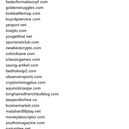
fasterformationcpf.com
goldensnuggles.com
lookbattlemap.com
buyrdpservice.com
yesport.net
tostylo.com
yougetthat.net
sportsnetclub.com
newbestcrypto.com
oxfordsave.com
iclassicgames.com
saung-artikel.com
fasthokivip2.com
observersports.com
cryptominingplus.com
aquinoticiaspe.com
longhairedfrenchbulldog.com
lawyersforhire.co
businemarket.com
matahari88play.net
moneydescriptor.com
youthsmagazine.com
painaidee.net