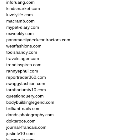
inforuang.com
kindsmarket.com
luvelylife.com
macramb.com
mypet-diary.com
oxweekly.com
panamacitydeckcontractors.com
westfashions.com
toolshandy.com
travelstager.com
trendinspires.com
rannyephul.com
reportradar360.com
swaggyfashion.com
taraftariumtv10.com
questionquery.com
bodybuildinglegend.com
brilliant-nails.com
dandr-photography.com
dokteroce.com
journal-francais.com
justintv10.com
lawyerule.com