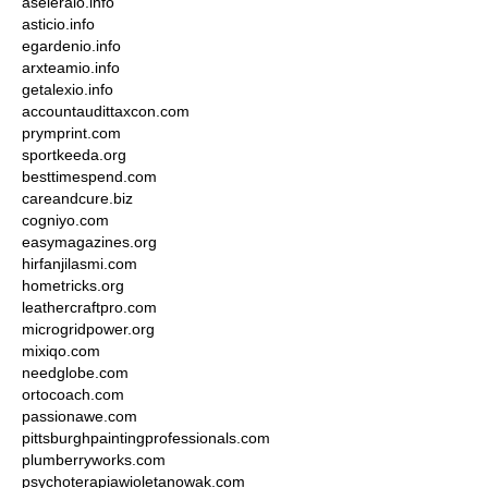
aseleraio.info
asticio.info
egardenio.info
arxteamio.info
getalexio.info
accountaudittaxcon.com
prymprint.com
sportkeeda.org
besttimespend.com
careandcure.biz
cogniyo.com
easymagazines.org
hirfanjilasmi.com
hometricks.org
leathercraftpro.com
microgridpower.org
mixiqo.com
needglobe.com
ortocoach.com
passionawe.com
pittsburghpaintingprofessionals.com
plumberryworks.com
psychoterapiawioletanowak.com