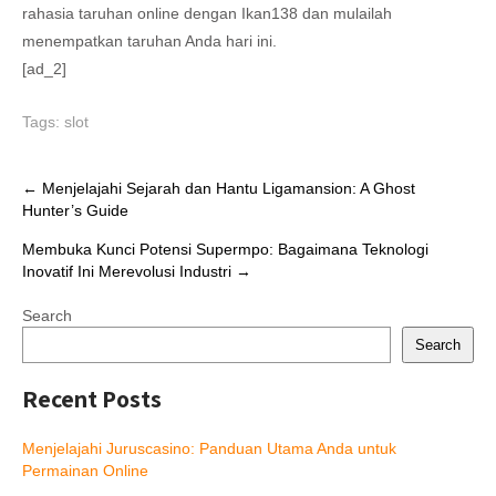
rahasia taruhan online dengan Ikan138 dan mulailah
menempatkan taruhan Anda hari ini.
[ad_2]
Tags:
slot
Post
←
Menjelajahi Sejarah dan Hantu Ligamansion: A Ghost
Hunter’s Guide
navigation
Membuka Kunci Potensi Supermpo: Bagaimana Teknologi
Inovatif Ini Merevolusi Industri
→
Search
Search
Recent Posts
Menjelajahi Juruscasino: Panduan Utama Anda untuk
Permainan Online