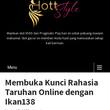
Mainkan slot X500 dari Pragmatic Play hari ini untuk peluang maxwin
maksimal. Slot gacor ini memberi Anda hasil yang memuaskan setiap
kali bermain.
Menu
Membuka Kunci Rahasia
Taruhan Online dengan
Ikan138