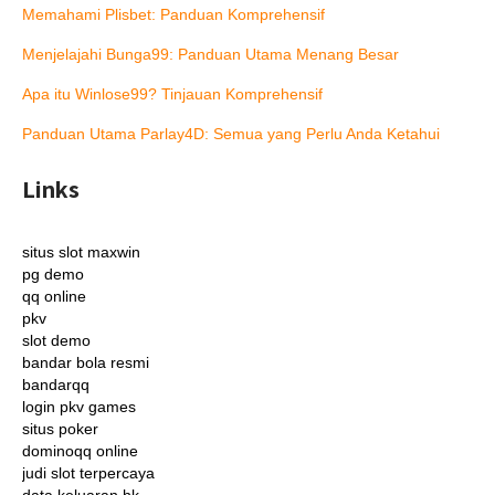
Memahami Plisbet: Panduan Komprehensif
Menjelajahi Bunga99: Panduan Utama Menang Besar
Apa itu Winlose99? Tinjauan Komprehensif
Panduan Utama Parlay4D: Semua yang Perlu Anda Ketahui
Links
situs slot maxwin
pg demo
qq online
pkv
slot demo
bandar bola resmi
bandarqq
login pkv games
situs poker
dominoqq online
judi slot terpercaya