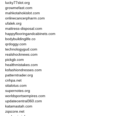
lucky77slot.org
growmefast.com
mahkotahokislot.com
onlinecancerpharm.com
ufalek.org
mattress-disposal.com
happyflooringandcabinets.com
bodybuildinglife.co
qrdoggy.com
technologygud.com
realshocknews.com
pickgb.com
healthmistakes.com
ksfashiondresses.com
patterntrader.org
cnhpa.net
sitalotus.com
supernotes.org
worldsportsempires.com
updatecentral360.com
katamastah.com
zqscore.net