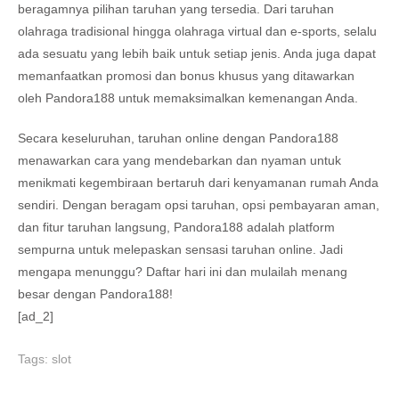
beragamnya pilihan taruhan yang tersedia. Dari taruhan
olahraga tradisional hingga olahraga virtual dan e-sports, selalu
ada sesuatu yang lebih baik untuk setiap jenis. Anda juga dapat
memanfaatkan promosi dan bonus khusus yang ditawarkan
oleh Pandora188 untuk memaksimalkan kemenangan Anda.
Secara keseluruhan, taruhan online dengan Pandora188
menawarkan cara yang mendebarkan dan nyaman untuk
menikmati kegembiraan bertaruh dari kenyamanan rumah Anda
sendiri. Dengan beragam opsi taruhan, opsi pembayaran aman,
dan fitur taruhan langsung, Pandora188 adalah platform
sempurna untuk melepaskan sensasi taruhan online. Jadi
mengapa menunggu? Daftar hari ini dan mulailah menang
besar dengan Pandora188!
[ad_2]
Tags:
slot