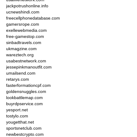
jackpotrushonline.info
ucnewshindi.com
freecellphonedatabase.com
gamersrope.com
exellewebmedia.com
free-gamestop.com
sinbadtravels.com
ukmagzine.com
wareztech.org
usabestnetwork.com
jessepinkmanoutfit.com
umailsend.com
retarys.com
fasterformationcpf.com
goldensnuggles.com
lookbattlemap.com
buyrdpservice.com
yesport.net
tostylo.com
yougetthat.net
sportsnetclub.com
newbestcrypto.com