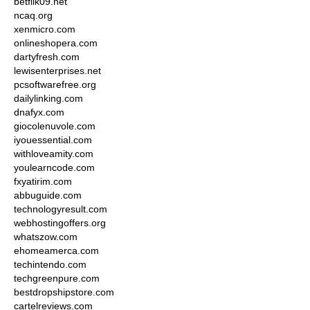
betflik09.net
ncaq.org
xenmicro.com
onlineshopera.com
dartyfresh.com
lewisenterprises.net
pcsoftwarefree.org
dailylinking.com
dnafyx.com
giocolenuvole.com
iyouessential.com
withloveamity.com
youlearncode.com
fxyatirim.com
abbuguide.com
technologyresult.com
webhostingoffers.org
whatszow.com
ehomeamerca.com
techintendo.com
techgreenpure.com
bestdropshipstore.com
cartelreviews.com