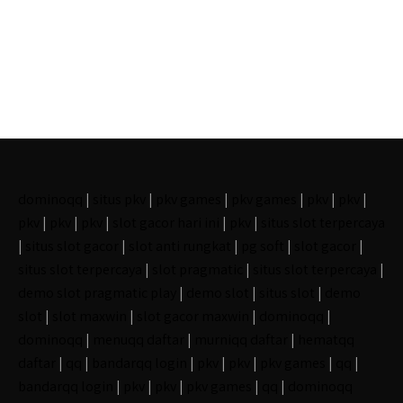
dominoqq
|
situs pkv
|
pkv games
|
pkv games
|
pkv
|
pkv
|
pkv
|
pkv
|
pkv
|
slot gacor hari ini
|
pkv
|
situs slot terpercaya
|
situs slot gacor
|
slot anti rungkat
|
pg soft
|
slot gacor
|
situs slot terpercaya
|
slot pragmatic
|
situs slot terpercaya
|
demo slot pragmatic play
|
demo slot
|
situs slot
|
demo
slot
|
slot maxwin
|
slot gacor maxwin
|
dominoqq
|
dominoqq
|
menuqq daftar
|
murniqq daftar
|
hematqq
daftar
|
qq
|
bandarqq login
|
pkv
|
pkv
|
pkv games
|
qq
|
bandarqq login
|
pkv
|
pkv
|
pkv games
|
qq
|
dominoqq