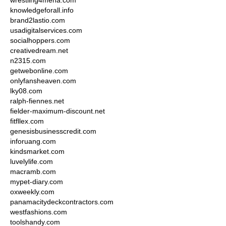
wrestling4mena.com
knowledgeforall.info
brand2lastio.com
usadigitalservices.com
socialhoppers.com
creativedream.net
n2315.com
getwebonline.com
onlyfansheaven.com
lky08.com
ralph-fiennes.net
fielder-maximum-discount.net
fitfllex.com
genesisbusinesscredit.com
inforuang.com
kindsmarket.com
luvelylife.com
macramb.com
mypet-diary.com
oxweekly.com
panamacitydeckcontractors.com
westfashions.com
toolshandy.com