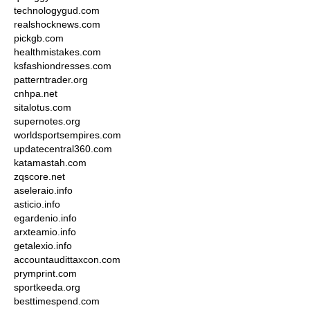
technologygud.com
realshocknews.com
pickgb.com
healthmistakes.com
ksfashiondresses.com
patterntrader.org
cnhpa.net
sitalotus.com
supernotes.org
worldsportsempires.com
updatecentral360.com
katamastah.com
zqscore.net
aseleraio.info
asticio.info
egardenio.info
arxteamio.info
getalexio.info
accountaudittaxcon.com
prymprint.com
sportkeeda.org
besttimespend.com