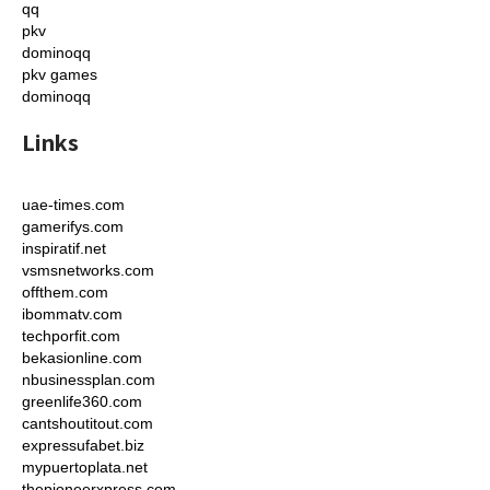
qq
pkv
dominoqq
pkv games
dominoqq
Links
uae-times.com
gamerifys.com
inspiratif.net
vsmsnetworks.com
offthem.com
ibommatv.com
techporfit.com
bekasionline.com
nbusinessplan.com
greenlife360.com
cantshoutitout.com
expressufabet.biz
mypuertoplata.net
thepioneerxpress.com