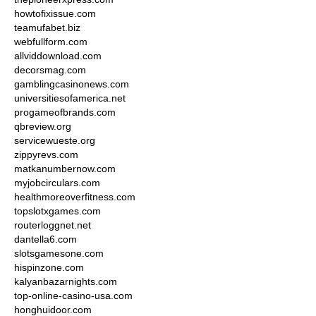
howtofixissue.com
teamufabet.biz
webfullform.com
allviddownload.com
decorsmag.com
gamblingcasinonews.com
universitiesofamerica.net
progameofbrands.com
qbreview.org
servicewueste.org
zippyrevs.com
matkanumbernow.com
myjobcirculars.com
healthmoreoverfitness.com
topslotxgames.com
routerloggnet.net
dantella6.com
slotsgamesone.com
hispinzone.com
kalyanbazarnights.com
top-online-casino-usa.com
honghuidoor.com