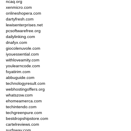
ncaq.org
xenmicro.com
onlineshopera.com
dartyfresh.com
lewisenterprises.net
pcsoftwarefree.org
dailylinking.com
dnafyx.com
giocolenuvole.com
iyouessential.com
withloveamity.com
youlearncode.com
fxyatirim.com
abbuguide.com
technologyresult.com
webhostingoffers.org
whatszow.com
ehomeamerca.com
techintendo.com
techgreenpure.com
bestdropshipstore.com
cartelreviews.com
surfsway.com