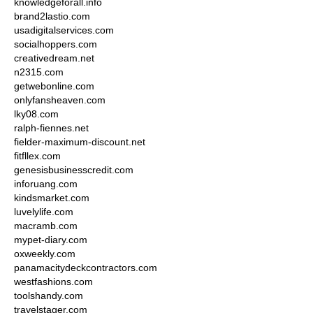
knowledgeforall.info
brand2lastio.com
usadigitalservices.com
socialhoppers.com
creativedream.net
n2315.com
getwebonline.com
onlyfansheaven.com
lky08.com
ralph-fiennes.net
fielder-maximum-discount.net
fitfllex.com
genesisbusinesscredit.com
inforuang.com
kindsmarket.com
luvelylife.com
macramb.com
mypet-diary.com
oxweekly.com
panamacitydeckcontractors.com
westfashions.com
toolshandy.com
travelstager.com