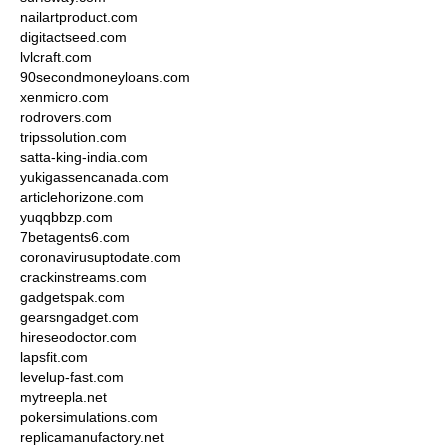
nailartproduct.com
digitactseed.com
lvlcraft.com
90secondmoneyloans.com
xenmicro.com
rodrovers.com
tripssolution.com
satta-king-india.com
yukigassencanada.com
articlehorizone.com
yuqqbbzp.com
7betagents6.com
coronavirusuptodate.com
crackinstreams.com
gadgetspak.com
gearsngadget.com
hireseodoctor.com
lapsfit.com
levelup-fast.com
mytreepla.net
pokersimulations.com
replicamanufactory.net