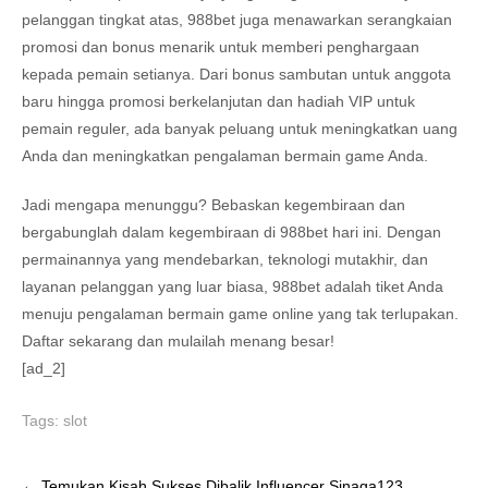
pelanggan tingkat atas, 988bet juga menawarkan serangkaian
promosi dan bonus menarik untuk memberi penghargaan
kepada pemain setianya. Dari bonus sambutan untuk anggota
baru hingga promosi berkelanjutan dan hadiah VIP untuk
pemain reguler, ada banyak peluang untuk meningkatkan uang
Anda dan meningkatkan pengalaman bermain game Anda.
Jadi mengapa menunggu? Bebaskan kegembiraan dan
bergabunglah dalam kegembiraan di 988bet hari ini. Dengan
permainannya yang mendebarkan, teknologi mutakhir, dan
layanan pelanggan yang luar biasa, 988bet adalah tiket Anda
menuju pengalaman bermain game online yang tak terlupakan.
Daftar sekarang dan mulailah menang besar!
[ad_2]
Tags:
slot
Post
←
Temukan Kisah Sukses Dibalik Influencer Sinaga123