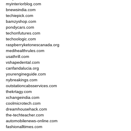
myinteriorblog.com
bnewsindia.com
techiepick.com
bamzyshop.com
pondycars.com
techonfutures.com
techoologic.com
raspberryketonescanada.org
medihealthrules.com
usathrill.com
vshapedental.com
canfandalucia.org
yourengineguide.com
nybreakings.com
outstationcabsservices.com
thekrtagy.com
xchangeindia.com
coolmicrotech.com
dreamhousehack.com
the-techteacher.com
automobilenews-online.com
fashionalltimes.com