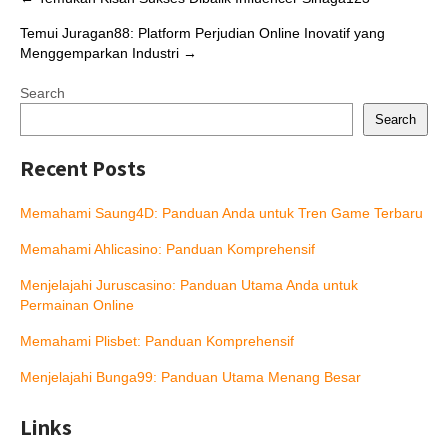
navigation
Temui Juragan88: Platform Perjudian Online Inovatif yang
Menggemparkan Industri
→
Search
Search
Recent Posts
Memahami Saung4D: Panduan Anda untuk Tren Game Terbaru
Memahami Ahlicasino: Panduan Komprehensif
Menjelajahi Juruscasino: Panduan Utama Anda untuk
Permainan Online
Memahami Plisbet: Panduan Komprehensif
Menjelajahi Bunga99: Panduan Utama Menang Besar
Links