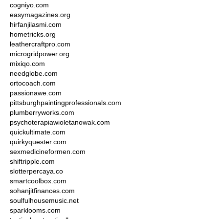
cogniyo.com
easymagazines.org
hirfanjilasmi.com
hometricks.org
leathercraftpro.com
microgridpower.org
mixiqo.com
needglobe.com
ortocoach.com
passionawe.com
pittsburghpaintingprofessionals.com
plumberryworks.com
psychoterapiawioletanowak.com
quickultimate.com
quirkyquester.com
sexmedicineformen.com
shiftripple.com
slotterpercaya.co
smartcoolbox.com
sohanjitfinances.com
soulfulhousemusic.net
sparklooms.com