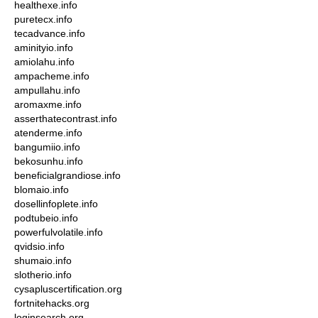
healthexe.info
puretecx.info
tecadvance.info
aminityio.info
amiolahu.info
ampacheme.info
ampullahu.info
aromaxme.info
asserthatecontrast.info
atenderme.info
bangumiio.info
bekosunhu.info
beneficialgrandiose.info
blomaio.info
dosellinfoplete.info
podtubeio.info
powerfulvolatile.info
qvidsio.info
shumaio.info
slotherio.info
cysapluscertification.org
fortnitehacks.org
loginsearch.org